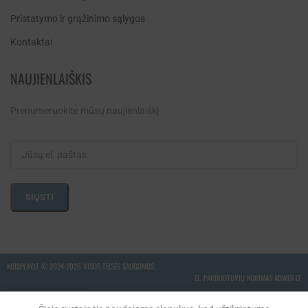
Pristatymo ir grąžinimo sąlygos
Kontaktai
NAUJIENLAIŠKIS
Prenumeruokite mūsų naujienlaiškį
KIDSPLAY.LT ©
2024-2026 VISOS TEISĖS SAUGOMOS.
EL. PARDUOTUVIŲ KŪRIMAS ADWEB.LT