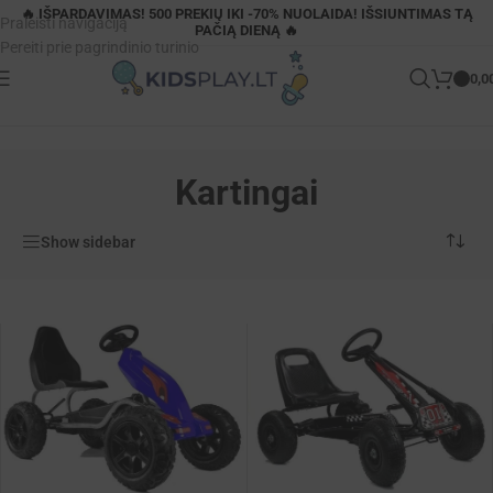
🔥 IŠPARDAVIMAS! 500 PREKIŲ IKI -70% NUOLAIDA! IŠSIUNTIMAS TĄ
Praleisti navigaciją
PAČIĄ DIENĄ 🔥
Pereiti prie pagrindinio turinio
0,0
Pagrindinis
»
Judėjimo priemonės
»
Kartingai
Kartingai
Show sidebar