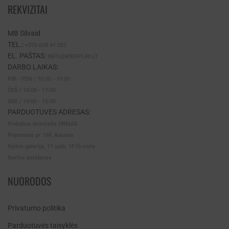
REKVIZITAI
MB Silvaid
TEL.:
+370 638 41 327
EL. PAŠTAS:
INFO@KIDSPLAY.LT
DARBO LAIKAS:
PIR - PEN / 10:00 - 19:00
ŠEŠ / 10:00 - 17:00
SEK / 10:00 - 15:00
PARDUOTUVĖS ADRESAS:
Prekybos miestelis URMAS
Pramonės pr. 16F, Kaunas
Rytinė galerija, 11 salė, 1F1b vieta
Norfos patalpose
NUORODOS
Privatumo politika
Parduotuvės taisyklės