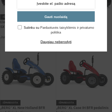
Gauti nuolaidą
IŠPARDUOTA
IŠPARDUOTA
Elektrinis vaikiškas gokartas
Elektrinis vaikiškas gokartas
SX1968 – raudonas, 2×100W, su
SX1968 – mėlynas, 2×100W, su
Sutinku su
Parduotuvės taisyklėmis ir privatumo
drift funkcija
drift funkcija
politika
Judėjimo priemonės
,
Kartingai
Judėjimo priemonės
,
Kartingai
Daugiau neberodyti
299,99
€
299,99
€
IŠPARDUOTA
IŠPARDUOTA
„BERG“ XL New Holland BFR
„BERG“ XL Case IH BFR pedalinis