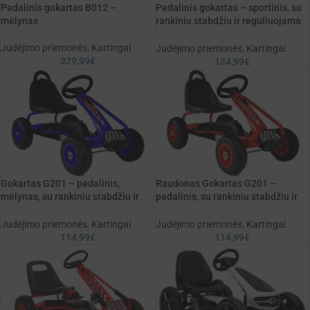
Pedalinis gokartas B012 –
Pedalinis gokartas – sportinis, su
mėlynas
rankiniu stabdžiu ir reguliuojama
sėdyne
Judėjimo priemonės
,
Kartingai
Judėjimo priemonės
,
Kartingai
329,99
€
134,99
€
Gokartas G201 – pedalinis,
Raudonas Gokartas G201 –
mėlynas, su rankiniu stabdžiu ir
pedalinis, su rankiniu stabdžiu ir
guminiais ratais
guminiais ratais
Judėjimo priemonės
,
Kartingai
Judėjimo priemonės
,
Kartingai
114,99
€
114,99
€