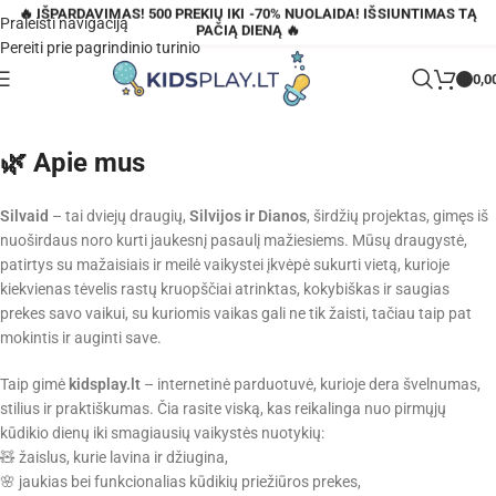
🔥 IŠPARDAVIMAS! 500 PREKIŲ IKI -70% NUOLAIDA! IŠSIUNTIMAS TĄ
Praleisti navigaciją
PAČIĄ DIENĄ 🔥
Pereiti prie pagrindinio turinio
0,0
🌿 Apie mus
Silvaid
– tai dviejų draugių,
Silvijos ir Dianos
, širdžių projektas, gimęs iš
nuoširdaus noro kurti jaukesnį pasaulį mažiesiems. Mūsų draugystė,
patirtys su mažaisiais ir meilė vaikystei įkvėpė sukurti vietą, kurioje
kiekvienas tėvelis rastų kruopščiai atrinktas, kokybiškas ir saugias
prekes savo vaikui, su kuriomis vaikas gali ne tik žaisti, tačiau taip pat
mokintis ir auginti save.
Taip gimė
kidsplay.lt
– internetinė parduotuvė, kurioje dera švelnumas,
stilius ir praktiškumas. Čia rasite viską, kas reikalinga nuo pirmųjų
kūdikio dienų iki smagiausių vaikystės nuotykių:
🧸 žaislus, kurie lavina ir džiugina,
🌸 jaukias bei funkcionalias kūdikių priežiūros prekes,