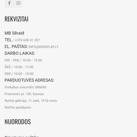
REKVIZITAI
MB Silvaid
TEL.:
+370 638 41 327
EL. PAŠTAS:
INFO@KIDSPLAY.LT
DARBO LAIKAS:
PIR - PEN / 10:00 - 19:00
ŠEŠ / 10:00 - 17:00
SEK / 10:00 - 15:00
PARDUOTUVĖS ADRESAS:
Prekybos miestelis URMAS
Pramonės pr. 16F, Kaunas
Rytinė galerija, 11 salė, 1F1b vieta
Norfos patalpose
NUORODOS