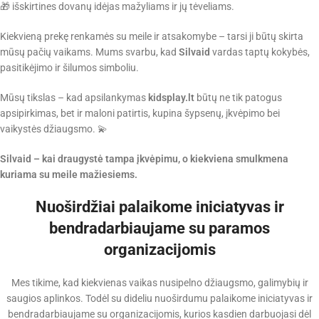
🎁 išskirtines dovanų idėjas mažyliams ir jų tėveliams.
Kiekvieną prekę renkamės su meile ir atsakomybe – tarsi ji būtų skirta
mūsų pačių vaikams. Mums svarbu, kad
Silvaid
vardas taptų kokybės,
pasitikėjimo ir šilumos simboliu.
Mūsų tikslas – kad apsilankymas
kidsplay.lt
būtų ne tik patogus
apsipirkimas, bet ir maloni patirtis, kupina šypsenų, įkvėpimo bei
vaikystės džiaugsmo. 💫
Silvaid – kai draugystė tampa įkvėpimu, o kiekviena smulkmena
kuriama su meile mažiesiems.
Nuoširdžiai palaikome iniciatyvas ir
bendradarbiaujame su paramos
organizacijomis
Mes tikime, kad kiekvienas vaikas nusipelno džiaugsmo, galimybių ir
saugios aplinkos. Todėl su dideliu nuoširdumu palaikome iniciatyvas ir
bendradarbiaujame su organizacijomis, kurios kasdien darbuojasi dėl