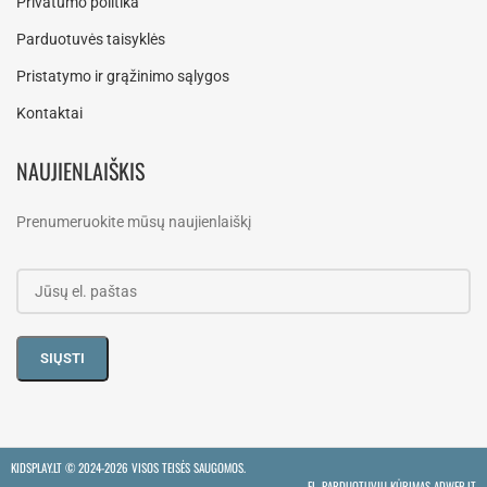
Privatumo politika
Parduotuvės taisyklės
Pristatymo ir grąžinimo sąlygos
Kontaktai
NAUJIENLAIŠKIS
Prenumeruokite mūsų naujienlaiškį
KIDSPLAY.LT ©
2024-2026 VISOS TEISĖS SAUGOMOS.
EL. PARDUOTUVIŲ KŪRIMAS ADWEB.LT