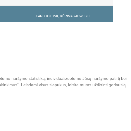
EL. PARDUOTUVIŲ KŪRIMAS ADWEB.LT
otume naršymo statistiką, individualizuotume Jūsų naršymo patirtį bei
rinkimus“. Leisdami visus slapukus, leisite mums užtikrinti geriausią