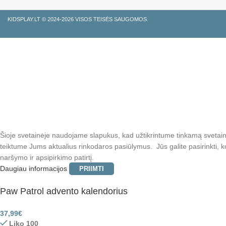
KIDSPLAY.LT ©
2024-2026 VISOS TEISĖS SAUGOMOS.
Šioje svetainėje naudojame slapukus, kad užtikrintume tinkamą svetainės
teiktume Jums aktualius rinkodaros pasiūlymus. Jūs galite pasirinkti, k
naršymo ir apsipirkimo patirtį.
Daugiau informacijos
PRIIMTI
Paw Patrol advento kalendorius
37,99
€
Liko 100