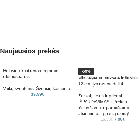
Naujausios prekės
Helovino kostiumas raganos
-59%
šikšnosparnis
Mini lėlytė su suknele ir šuniu
12 cm, įvairūs modeliai
Vaikų šventėms
,
Švenčių kostiumai
39,99
€
Žaislai
,
Lėlės ir priedai
,
IŠPARDAVIMAS - Prekes
išsiunčiame ir paruošiame
atsiėmimui tą pačią dieną!
7,00
€
16,99
€