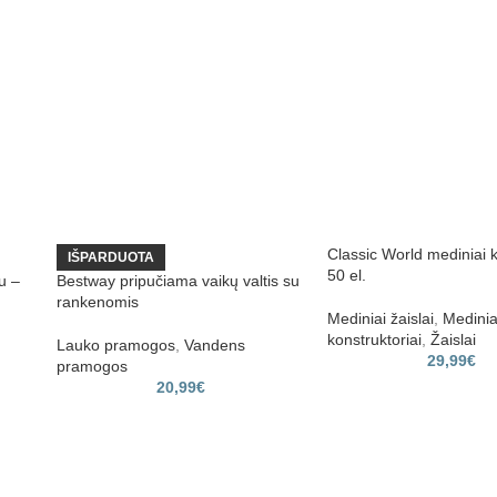
Classic World mediniai 
IŠPARDUOTA
50 el.
ku –
Bestway pripučiama vaikų valtis su
rankenomis
Mediniai žaislai
,
Medinia
konstruktoriai
,
Žaislai
Lauko pramogos
,
Vandens
29,99
€
pramogos
20,99
€