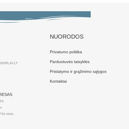
NUORODOS
Privatumo politika
Parduotuvės taisyklės
IDSPLAY.LT
Pristatymo ir grąžinimo sąlygos
Kontaktai
RESAS:
MAS
as
1F1b vieta