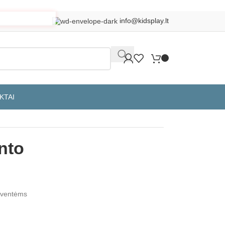
info@kidsplay.lt
KTAI
nto
šventėms