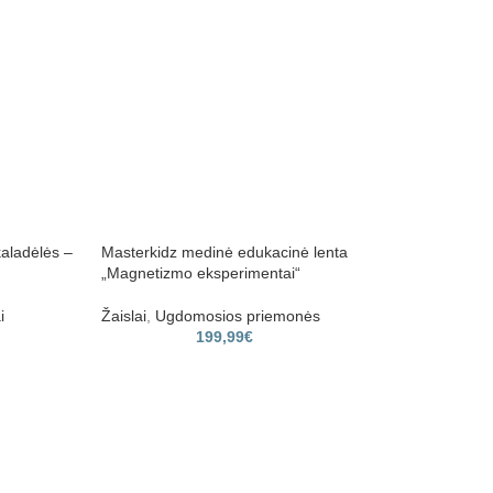
kaladėlės –
Masterkidz medinė edukacinė lenta
WOOPIE grilis su
„Magnetizmo eksperimentai“
garsais ir tikro „
i
Žaislai
,
Ugdomosios priemonės
Virtuvės reikmen
199,99
€
39,