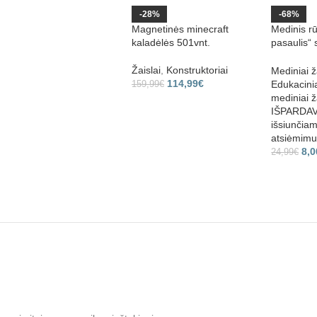
-28%
-68%
Magnetinės minecraft
Medinis rū
kaladėlės 501vnt.
pasaulis“ 
labirintu 
rinkinys
Žaislai
,
Konstruktoriai
Mediniai ž
114,99
€
Edukacinia
159,99
€
mediniai ž
IŠPARDAV
išsiunčia
atsiėmimui
8,0
24,99
€