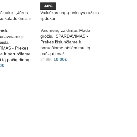
-60%
-43%
šiuoklis „Jūros
Vaikiškas nagų rinkinys rožinis
Jaunimo dinozaur
su kaladėlėmis ir
lipdukai
kooperacinis žaid
– edukacinis 28 dalių
Vaidmenų žaidimai
,
Mada ir
Žaislai
,
Stalo žaidi
aislai
,
grožis
,
IŠPARDAVIMAS -
IŠPARDAVIMAS - 
i/lavinamieji
Prekes išsiunčiame ir
išsiunčiame ir par
aislai
,
paruošiame atsiėmimui tą
atsiėmimui tą pači
IMAS - Prekes
pačią dieną!
20,00
€
me ir paruošiame
34,99
€
10,00
€
 tą pačią dieną!
24,99
€
0
€