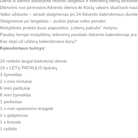
Diena iš dienos atidarykite rinkinio langelius ir kiekvieną dieną atraskite
Dienoms nuo pirmosios Advento dienos iki Kūčių vakaro skaičiuoti nau
Vaiko užduotis – atrasti staigmenas po 24 Advento kalendoriaus durelė
Staigmenos po langeliais – puikūs įtaisai vaiko penalui.
Mokyklinės prekės buvo papuoštos „Letenų patrulio“ motyvu.
Pasakų herojai mokyklinių reikmenų pavidalu Advento kalendoriuje yra 
Kas slypi už uždarų kalendoriaus durų?
Kalendoriaus turinys:
24 netikėti langai kiekvienai dienai:
16 x LETŲ PATRULIS lipdukų
3 žymekliai
2 x mini trintukai
6 mini pieštukai
6 mini žymekliai
1 pieštukas
1 x mini spalvinimo knygelė
1 x galąstuvas
1 x liniuotė
1 rašiklis