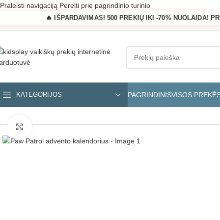
Praleisti navigaciją
Pereiti prie pagrindinio turinio
🔥 IŠPARDAVIMAS! 500 PREKIŲ IKI -70% NUOLAIDA! P
PAGRINDINIS
VISOS PREKĖ
KATEGORIJOS
Pagrindinis
»
Parduotuvė
»
Paw Patrol advento kalendorius
Padidinti