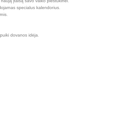
 naują įtaisą savo vaiko pieštukinei.
dojamas specialus kalendorius.
mis.
puiki dovanos idėja.