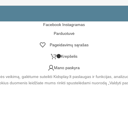
Facebook
Instagramas
Parduotuvė
Pageidavimų sąrašas
Krepšelis
Mano paskyra
 veikimą, galėtume suteikti Kidsplay.lt paslaugas ir funkcijas, analizu
okius duomenis leidžiate mums rinkti spustelėdami nuorodą „Valdyti pasi