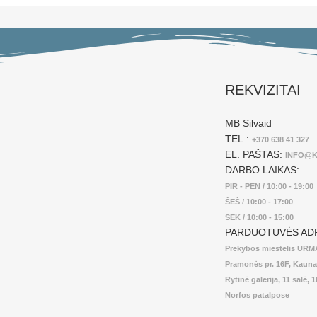
REKVIZITAI
MB Silvaid
TEL.:
+370 638 41 327
EL. PAŠTAS:
INFO@K
DARBO LAIKAS:
PIR - PEN / 10:00 - 19:00
ŠEŠ / 10:00 - 17:00
SEK / 10:00 - 15:00
PARDUOTUVĖS AD
Prekybos miestelis UR
Pramonės pr. 16F, Kaun
Rytinė galerija, 11 salė, 
Norfos patalpose