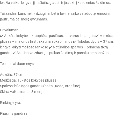
leidžia vaikui lengvai jį nešiotis, glausti ir įtraukti į kasdienius žaidimus.
Užsiregistruokite individualiems pasiūlymams ir Kidsplay.lt
naujienoms, atsiųsime nuolaidos kuponą akimirksniu.
Tai žaislas, kuris ne tik džiugina, bet ir lavina vaiko vaizduotę, emocinį
jautrumą bei meilę gyvūnams.
Privalumai:
✔️ Aukšta kokybė – kruopščiai pasiūtas, patvarus ir saugus ✔️ Minkštas
Gauti nuolaidą
pliušas – malonus liesti, skatina apkabinimus ✔️ Tobulas dydis – 37 cm,
lengva laikyti mažose rankose ✔️ Natūralios spalvos – primena tikrą
Sutinku su
Parduotuvės taisyklėmis ir privatumo
gandrą ✔️ Skatina vaizduotę – puikus žaidimų ir pasakų personažas
politika
Daugiau neberodyti
Techniniai duomenys:
Aukštis: 37 cm
Medžiaga: aukštos kokybės pliušas
Spalvos: būdingos gandrui (balta, juoda, oranžinė)
Skirta vaikams nuo 3 metų
Rinkinyje yra:
Pliušinis gandras