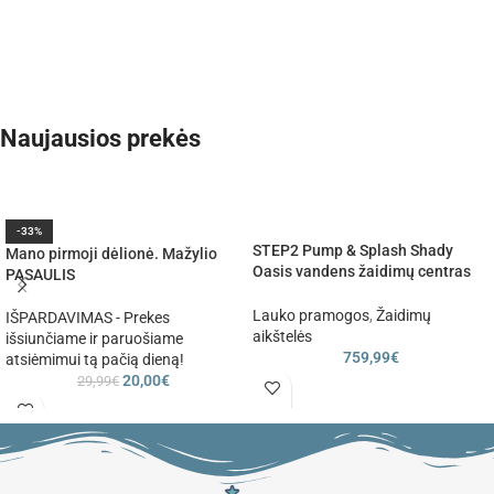
Naujausios prekės
-33%
STEP2 Pump & Splash Shady
Mano pirmoji dėlionė. Mažylio
Oasis vandens žaidimų centras
PASAULIS
su stogeliu
Lauko pramogos
,
Žaidimų
IŠPARDAVIMAS - Prekes
aikštelės
išsiunčiame ir paruošiame
759,99
€
atsiėmimui tą pačią dieną!
20,00
€
29,99
€