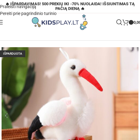
🔥 IŠPARDAVIMAS! 500 PREKIŲ IKI -70% NUOLAIDA! IŠSIUNTIMAS TĄ
Praleisti navigaciją
PAČIĄ DIENĄ 🔥
Pereiti prie pagrindinio turinio
0,0
Pagrindinis
»
Parduotuvė
»
Pliušinis gandras baltas 37cm
IŠPARDUOTA