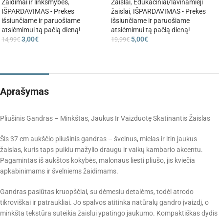
Žaidimai ir linksmybės
,
Žaislai
,
Edukaciniai/lavinamieji
IŠPARDAVIMAS - Prekes
žaislai
,
IŠPARDAVIMAS - Prekes
išsiunčiame ir paruošiame
išsiunčiame ir paruošiame
atsiėmimui tą pačią dieną!
atsiėmimui tą pačią dieną!
3,00
€
5,00
€
14,99
€
19,99
€
Aprašymas
Pliušinis Gandras – Minkštas, Jaukus Ir Vaizduotę Skatinantis Žaislas
Šis 37 cm aukščio pliušinis gandras – švelnus, mielas ir itin jaukus
žaislas, kuris taps puikiu mažylio draugu ir vaikų kambario akcentu.
Pagamintas iš aukštos kokybės, malonaus liesti pliušo, jis kviečia
apkabinimams ir švelniems žaidimams.
-10% Nuolaida!
Gandras pasiūtas kruopščiai, su dėmesiu detalėms, todėl atrodo
tikroviškai ir patraukliai. Jo spalvos atitinka natūralų gandro įvaizdį, o
Pirmajam Jūsų užsakymui.
minkšta tekstūra suteikia žaislui ypatingo jaukumo. Kompaktiškas dydis