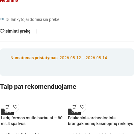
Neturime
5
lankytojai domisi šia preke
Įsiminti prekę
Numatomas pristatymas:
2026-08-12 – 2026-08-14
Taip pat rekomenduojame
-80%
-75%
Ledų formos muilo burbulai – 80
Edukacinis archeologinis
ml, 4 spalvos
brangakmenių kasinėjimų rinkinys