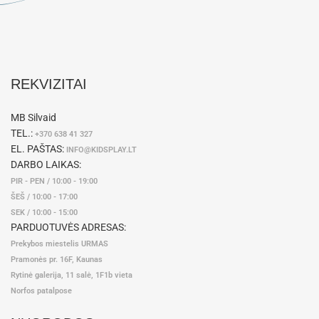
REKVIZITAI
MB Silvaid
TEL.:
+370 638 41 327
EL. PAŠTAS:
INFO@KIDSPLAY.LT
DARBO LAIKAS:
PIR - PEN / 10:00 - 19:00
ŠEŠ / 10:00 - 17:00
SEK / 10:00 - 15:00
PARDUOTUVĖS ADRESAS:
Prekybos miestelis URMAS
Pramonės pr. 16F, Kaunas
Rytinė galerija, 11 salė, 1F1b vieta
Norfos patalpose