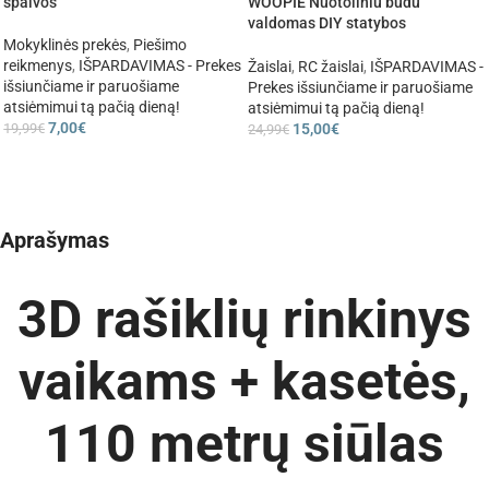
spalvos
WOOPIE Nuotoliniu būdu
valdomas DIY statybos
automobilis
Mokyklinės prekės
,
Piešimo
reikmenys
,
IŠPARDAVIMAS - Prekes
Žaislai
,
RC žaislai
,
IŠPARDAVIMAS -
išsiunčiame ir paruošiame
Prekes išsiunčiame ir paruošiame
atsiėmimui tą pačią dieną!
atsiėmimui tą pačią dieną!
7,00
€
19,99
€
15,00
€
24,99
€
Aprašymas
3D rašiklių rinkinys
vaikams + kasetės,
110 metrų siūlas