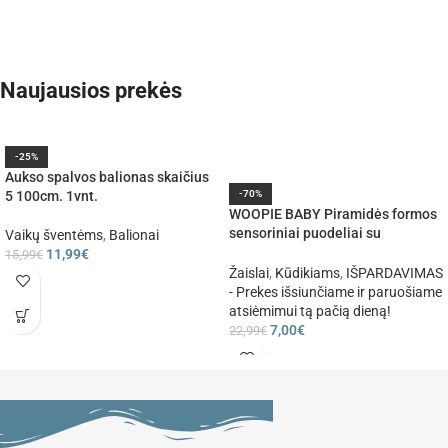
Naujausios prekės
-25%
Aukso spalvos balionas skaičius
5 100cm. 1vnt.
-70%
WOOPIE BABY Piramidės formos
sensoriniai puodeliai su
Vaikų šventėms
,
Balionai
žvaigždutėmis ir kamuoliuku
11,99
€
15,99
€
Žaislai
,
Kūdikiams
,
IŠPARDAVIMAS
- Prekes išsiunčiame ir paruošiame
atsiėmimui tą pačią dieną!
7,00
€
22,99
€