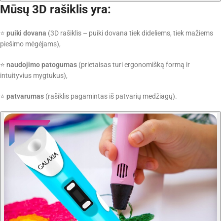
Mūsų 3D rašiklis yra:
⭐
puiki dovana
(3D rašiklis – puiki dovana tiek dideliems, tiek mažiems
piešimo mėgėjams),
⭐
naudojimo patogumas
(prietaisas turi ergonomišką formą ir
intuityvius mygtukus),
⭐
patvarumas
(rašiklis pagamintas iš patvarių medžiagų).