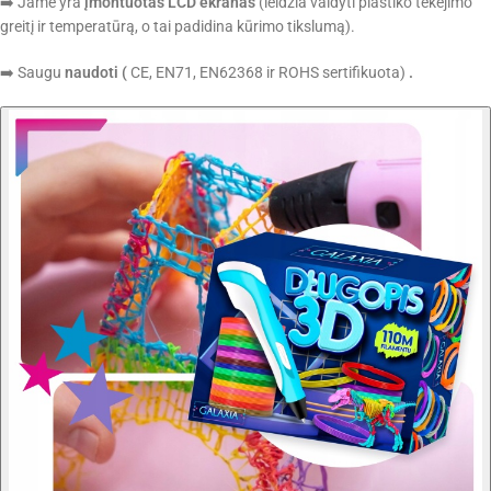
➡️ Jame yra
įmontuotas LCD ekranas
(leidžia valdyti plastiko tekėjimo
greitį ir temperatūrą, o tai padidina kūrimo tikslumą).
➡️ Saugu
naudoti
(
CE, EN71, EN62368 ir ROHS sertifikuota)
.