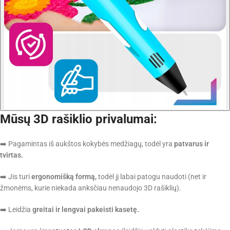
Mūsų 3D rašiklio privalumai:
➡️ Pagamintas iš aukštos kokybės medžiagų, todėl yra
patvarus
ir
tvirtas.
➡️ Jis turi
ergonomišką formą,
todėl jį labai patogu naudoti (net ir
žmonėms, kurie niekada anksčiau nenaudojo 3D rašiklių).
➡️ Leidžia
greitai
ir
lengvai pakeisti kasetę.