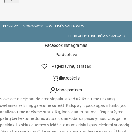
KIDSPLAY.LT ©
2024-2026 VISOS TEISĖS SAUGOMOS.
EL. PARDUOTUVIŲ KŪRIMAS ADWEB.LT
Facebook
Instagramas
Parduotuvė
Pageidavimų sąrašas
Krepšelis
Mano paskyra
Šioje svetainėje naudojame slapukus, kad užtikrintume tinkamą
svetainės veikimą, galėtume suteikti Kidsplay.lt paslaugas ir funkcijas,
analizuotume naršymo statistiką, individualizuotume Jūsų naršymo
patirtį bei teiktume Jums aktualius rinkodaros pasiūlymus. Jūs galite
pasirinkti, kokius duomenis leidžiate mums rinkti spustelėdami nuorodą
„Valdyti pasirinkimus“. Leisdami visus slapukus, leisite mums užtikrinti