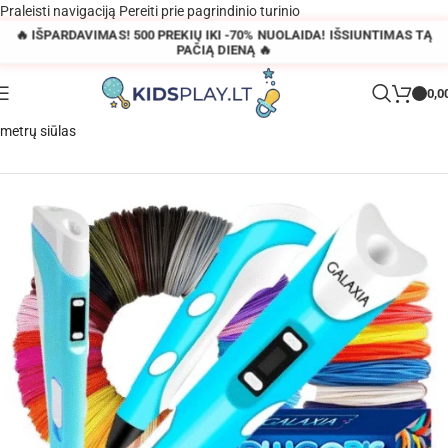
Praleisti navigaciją
Pereiti prie pagrindinio turinio
🔥 IŠPARDAVIMAS! 500 PREKIŲ IKI -70% NUOLAIDA! IŠSIUNTIMAS TĄ
PAČIĄ DIENĄ 🔥
0,0
Pagrindinis
»
Parduotuvė
»
3D rašiklių rinkinys vaikams + kasetės, 110
metrų siūlas