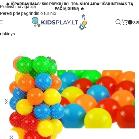
🔥 IŠPARDAVIMAS! 500 PREKIŲ IKI -70% NUOLAIDA! IŠSIUNTIMAS TĄ
Praleisti navigaciją
PAČIĄ DIENĄ 🔥
Pereiti prie pagrindinio turinio
0,0
Pagrindinis
»
Parduotuvė
»
50 vnt. spalvotų plastikinių kamuoliukų
rinkinys
Padidinti