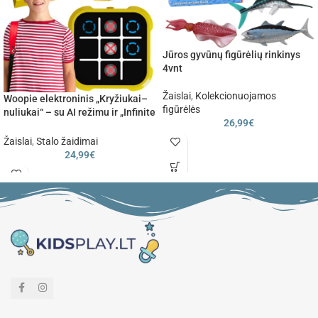
Jūros gyvūnų figūrėlių rinkinys
4vnt
Žaislai
,
Kolekcionuojamos
Woopie elektroninis „Kryžiukai–
figūrėlės
nuliukai“ – su AI režimu ir „Infinite
26,99
€
Tic-Tac-Toe“
Žaislai
,
Stalo žaidimai
24,99
€