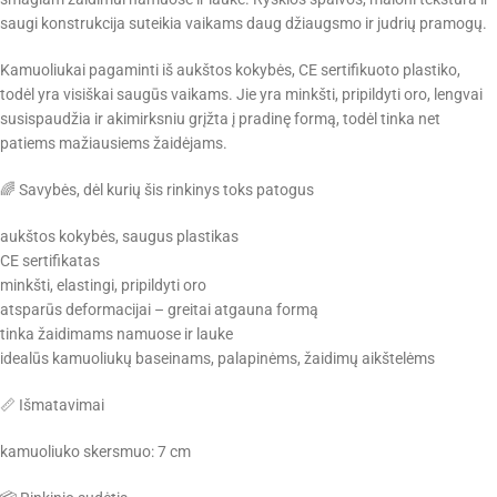
saugi konstrukcija suteikia vaikams daug džiaugsmo ir judrių pramogų.
Kamuoliukai pagaminti iš aukštos kokybės, CE sertifikuoto plastiko,
todėl yra visiškai saugūs vaikams. Jie yra minkšti, pripildyti oro, lengvai
susispaudžia ir akimirksniu grįžta į pradinę formą, todėl tinka net
patiems mažiausiems žaidėjams.
🌈 Savybės, dėl kurių šis rinkinys toks patogus
aukštos kokybės, saugus plastikas
CE sertifikatas
minkšti, elastingi, pripildyti oro
atsparūs deformacijai – greitai atgauna formą
tinka žaidimams namuose ir lauke
idealūs kamuoliukų baseinams, palapinėms, žaidimų aikštelėms
📏 Išmatavimai
kamuoliuko skersmuo: 7 cm