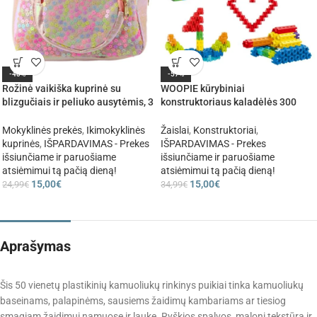
-40%
-57%
Rožinė vaikiška kuprinė su
WOOPIE kūrybiniai
blizgučiais ir peliuko ausytėmis, 3
konstruktoriaus kaladėlės 300
l
vnt.
Mokyklinės prekės
,
Ikimokyklinės
Žaislai
,
Konstruktoriai
,
kuprinės
,
IŠPARDAVIMAS - Prekes
IŠPARDAVIMAS - Prekes
išsiunčiame ir paruošiame
išsiunčiame ir paruošiame
atsiėmimui tą pačią dieną!
atsiėmimui tą pačią dieną!
15,00
€
15,00
€
24,99
€
34,99
€
Aprašymas
Šis 50 vienetų plastikinių kamuoliukų rinkinys puikiai tinka kamuoliukų
baseinams, palapinėms, sausiems žaidimų kambariams ar tiesiog
smagiam žaidimui namuose ir lauke. Ryškios spalvos, maloni tekstūra ir