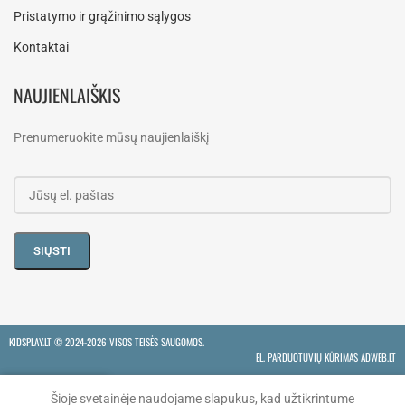
Pristatymo ir grąžinimo sąlygos
Kontaktai
NAUJIENLAIŠKIS
Prenumeruokite mūsų naujienlaiškį
KIDSPLAY.LT ©
2024-2026 VISOS TEISĖS SAUGOMOS.
EL. PARDUOTUVIŲ KŪRIMAS ADWEB.LT
Šioje svetainėje naudojame slapukus, kad užtikrintume