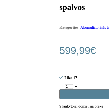
spalvos
Kategorijos:
Akumuliatorinės t
599,99
€
Liko 17
9
lankytojai domisi šia preke