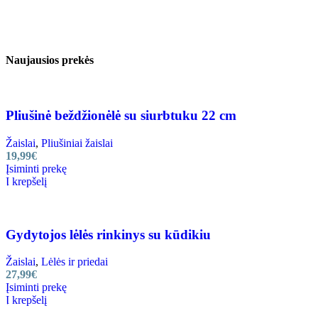
Naujausios prekės
Pliušinė beždžionėlė su siurbtuku 22 cm
Žaislai
,
Pliušiniai žaislai
19,99
€
Įsiminti prekę
Į krepšelį
Gydytojos lėlės rinkinys su kūdikiu
Žaislai
,
Lėlės ir priedai
27,99
€
Įsiminti prekę
Į krepšelį