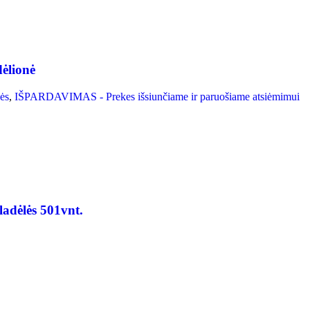
ėlionė
ės
,
IŠPARDAVIMAS - Prekes išsiunčiame ir paruošiame atsiėmimui
ladėlės 501vnt.