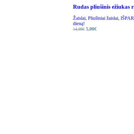
Rudas pliušinis ežiukas
Žaislai
,
Pliušiniai žaislai
,
IŠPARD
dieną!
5,00
€
14,99
€