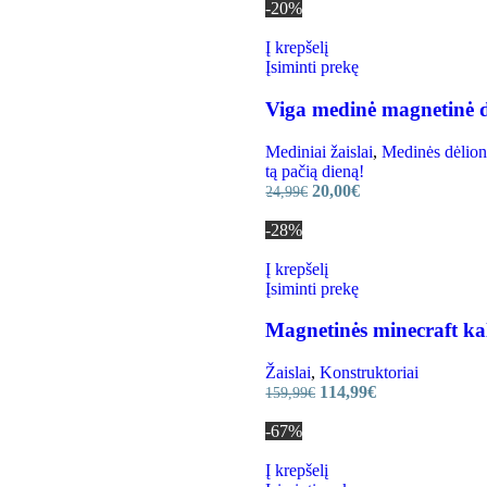
-20%
Į krepšelį
Įsiminti prekę
Viga medinė magnetinė d
Mediniai žaislai
,
Medinės dėlion
tą pačią dieną!
20,00
€
24,99
€
-28%
Į krepšelį
Įsiminti prekę
Magnetinės minecraft ka
Žaislai
,
Konstruktoriai
114,99
€
159,99
€
-67%
Į krepšelį