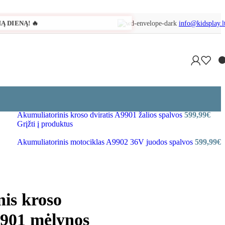
 DIENĄ! 🔥
info@kidsplay.l
Akumuliatorinis kroso dviratis A9901 žalios spalvos
599,99
€
Grįžti į produktus
Akumuliatorinis motociklas A9902 36V juodos spalvos
599,99
€
is kroso
9901 mėlynos