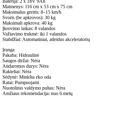
Baterija: 2 x 18V 9Ah
Matmenys: 116 cm x 53 cm x 75 cm
Maksimalus greitis: 8–15 km/h
Svoris (be apkrovos): 30 kg
Maksimali apkrova: 40 kg
Įkrovimo laikas: 8 valandos
Važiavimo trukmė: iki 1 valandos
Stabdžiai: Automatiniai, atleidus akceleratorių
Įranga
Pakaba: Hidraulinė
Saugos diržai: Nėra
Atidaromos durys: Nėra
Rakteliai: Nėra
Sėdynė: Minkšta eko oda
Ratai: Pumpuojami
Nuotolinio valdymo pultas: Nėra
Amžiaus rekomendacija: nuo 6 metų