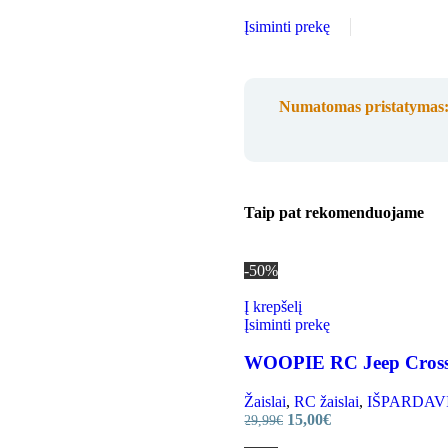
Įsiminti prekę
Numatomas pristatymas
Taip pat rekomenduojame
-50%
Į krepšelį
Įsiminti prekę
WOOPIE RC Jeep Cross-
Žaislai
,
RC žaislai
,
IŠPARDAVIMA
15,00
€
29,99
€