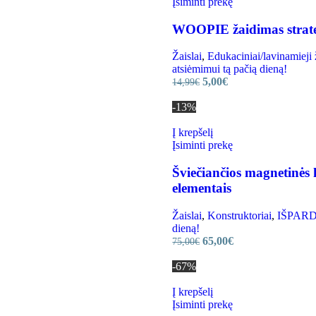
Įsiminti prekę
WOOPIE žaidimas strate
Žaislai
,
Edukaciniai/lavinamieji 
atsiėmimui tą pačią dieną!
5,00
€
14,99
€
-13%
Į krepšelį
Įsiminti prekę
Šviečiančios magnetinės 
elementais
Žaislai
,
Konstruktoriai
,
IŠPARDA
dieną!
65,00
€
75,00
€
-67%
Į krepšelį
Įsiminti prekę