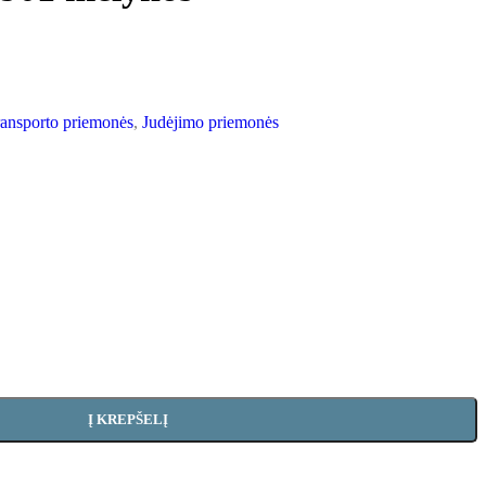
ransporto priemonės
,
Judėjimo priemonės
Į KREPŠELĮ