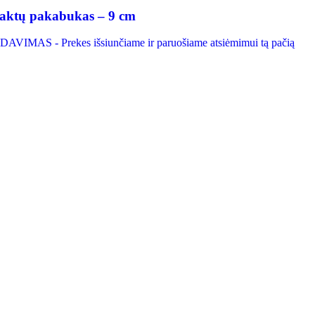
 raktų pakabukas – 9 cm
AVIMAS - Prekes išsiunčiame ir paruošiame atsiėmimui tą pačią