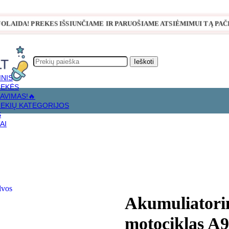
NUOLAIDA! PREKES IŠSIUNČIAME IR PARUOŠIAME ATSIĖMIMUI TĄ PAČIĄ
Ieškoti
INIS
REKĖS
AVIMAS!🔥
REKIŲ KATEGORIJOS
mėlynos spalvos
S
AI
Akumuliatorin
motociklas A