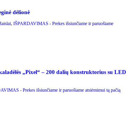
ginė dėlionė
žaislai
,
IŠPARDAVIMAS - Prekes išsiunčiame ir paruošiame
kaladėlės „Pixel“ – 200 dalių konstruktorius su LED
VIMAS - Prekes išsiunčiame ir paruošiame atsiėmimui tą pačią