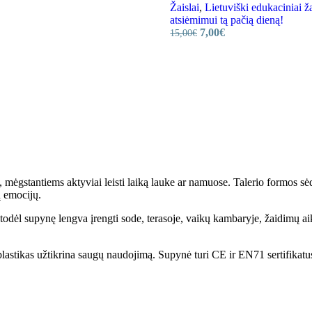
Žaislai
,
Lietuviški edukaciniai ža
atsiėmimui tą pačią dieną!
7,00
€
15,00
€
mėgstantiems aktyviai leisti laiką lauke ar namuose. Talerio formos sėd
ų emocijų.
, todėl supynę lengva įrengti sode, terasoje, vaikų kambaryje, žaidimų
plastikas užtikrina saugų naudojimą. Supynė turi CE ir EN71 sertifikatu