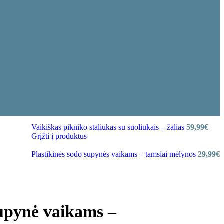
Vaikiškas pikniko staliukas su suoliukais – žalias
59,99
€
Grįžti į produktus
Plastikinės sodo supynės vaikams – tamsiai mėlynos
29,99
€
upynė vaikams –