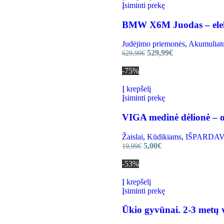
Įsiminti prekę
BMW X6M Juodas – elekt
Judėjimo priemonės
,
Akumuliato
529,99
€
629,99
€
-75%
Į krepšelį
Įsiminti prekę
VIGA medinė dėlionė – o
Žaislai
,
Kūdikiams
,
IŠPARDAVIMA
5,00
€
19,99
€
-53%
Į krepšelį
Įsiminti prekę
Ūkio gyvūnai. 2-3 metų v