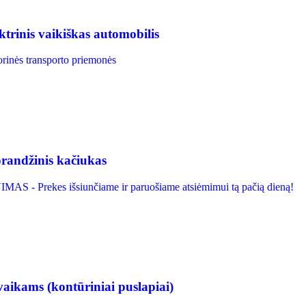
rinis vaikiškas automobilis
rinės transporto priemonės
randžinis kačiukas
S - Prekes išsiunčiame ir paruošiame atsiėmimui tą pačią dieną!
aikams (kontūriniai puslapiai)