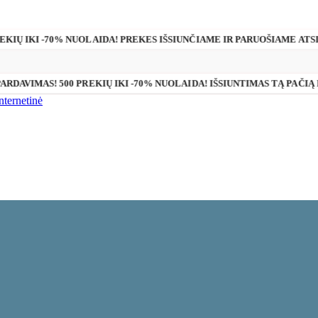
REKIŲ IKI -70% NUOLAIDA! PREKES IŠSIUNČIAME IR PARUOŠIAME ATS
PARDAVIMAS! 500 PREKIŲ IKI -70% NUOLAIDA! IŠSIUNTIMAS TĄ PAČIĄ 