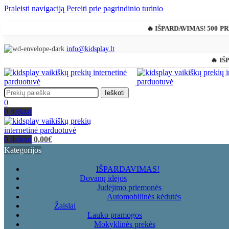
Praleisti navigaciją
Pereiti prie pagrindinio turinio
🔥 IŠPARDAVIMAS! 500 P
info@kidsplay.lt
🔥 IŠ
Ieškoti
0
0
daiktai
0
daiktai
0,00
€
Kategorijos
IŠPARDAVIMAS!
Dovanų idėjos
Judėjimo priemonės
Automobilinės kėdutės
Žaislai
Lauko pramogos
Mokyklinės prekės