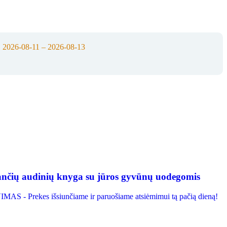
:
2026-08-11 – 2026-08-13
ių audinių knyga su jūros gyvūnų uodegomis
S - Prekes išsiunčiame ir paruošiame atsiėmimui tą pačią dieną!