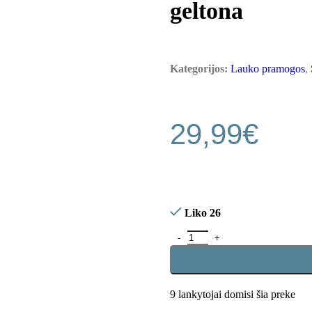
geltona
Kategorijos:
Lauko pramogos
,
29,99
€
Liko 26
9
lankytojai domisi šia preke