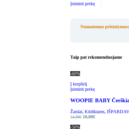
Įsiminti prekę
Numatomas pristatymas
Taip pat rekomenduojame
-60%
Į krepšelį
Įsiminti prekę
WOOPIE BABY Čerškianč
Žaislai
,
Kūdikiams
,
IŠPARDAVIMA
10,00
€
24,99
€
-50%