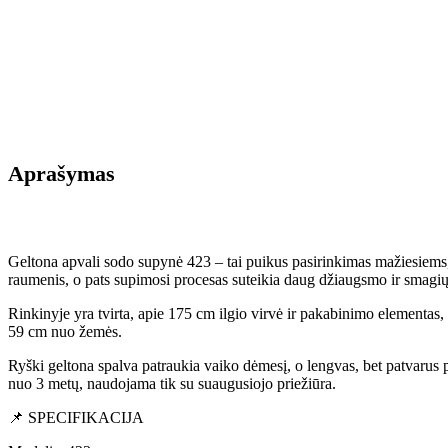
Aprašymas
Geltona apvali sodo supynė 423 – tai puikus pasirinkimas mažiesiems, 
raumenis, o pats supimosi procesas suteikia daug džiaugsmo ir smagi
Rinkinyje yra tvirta, apie 175 cm ilgio virvė ir pakabinimo elementas
59 cm nuo žemės.
Ryški geltona spalva patraukia vaiko dėmesį, o lengvas, bet patvarus 
nuo 3 metų, naudojama tik su suaugusiojo priežiūra.
📌 SPECIFIKACIJA