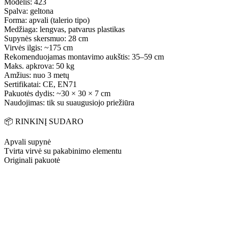
Modelis: 423
Spalva: geltona
Forma: apvali (talerio tipo)
Medžiaga: lengvas, patvarus plastikas
Supynės skersmuo: 28 cm
Virvės ilgis: ~175 cm
Rekomenduojamas montavimo aukštis: 35–59 cm
Maks. apkrova: 50 kg
Amžius: nuo 3 metų
Sertifikatai: CE, EN71
Pakuotės dydis: ~30 × 30 × 7 cm
Naudojimas: tik su suaugusiojo priežiūra
📦 RINKINĮ SUDARO
Apvali supynė
Tvirta virvė su pakabinimo elementu
Originali pakuotė