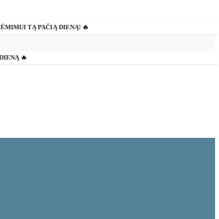
IĖMIMUI TĄ PAČIĄ DIENĄ! 🔥
DIENĄ 🔥