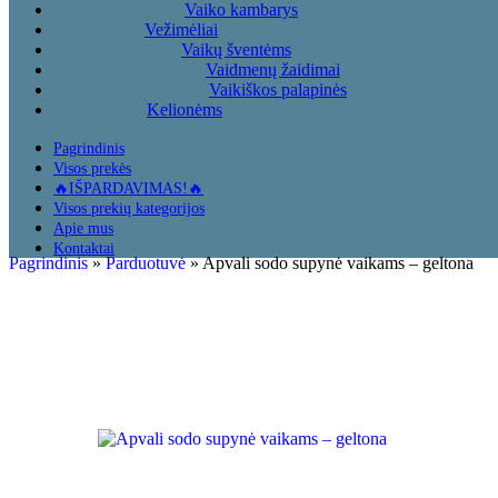
Vaiko kambarys
Vežimėliai
Vaikų šventėms
Vaidmenų žaidimai
Vaikiškos palapinės
Kelionėms
Pagrindinis
Visos prekės
🔥IŠPARDAVIMAS!🔥
Visos prekių kategorijos
Apie mus
Kontaktai
Pagrindinis
»
Parduotuvė
»
Apvali sodo supynė vaikams – geltona