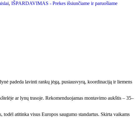
islai
,
IŠPARDAVIMAS - Prekes išsiunčiame ir paruošiame
ynė padeda lavinti rankų jėgą, pusiausvyrą, koordinaciją ir liemens
 aikštelėje ar lynų trasoje. Rekomenduojamas montavimo aukštis – 35–
s, todėl atitinka visus Europos saugumo standartus. Skirta vaikams