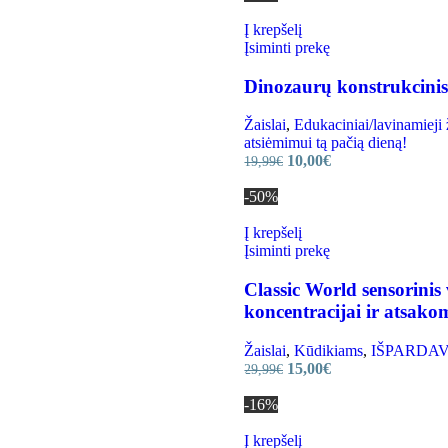
Į krepšelį
Įsiminti prekę
Dinozaurų konstrukcinis
Žaislai
,
Edukaciniai/lavinamieji 
atsiėmimui tą pačią dieną!
10,00
€
19,99
€
-50%
Į krepšelį
Įsiminti prekę
Classic World sensorinis
koncentracijai ir atsako
Žaislai
,
Kūdikiams
,
IŠPARDAVIMA
15,00
€
29,99
€
-16%
Į krepšelį