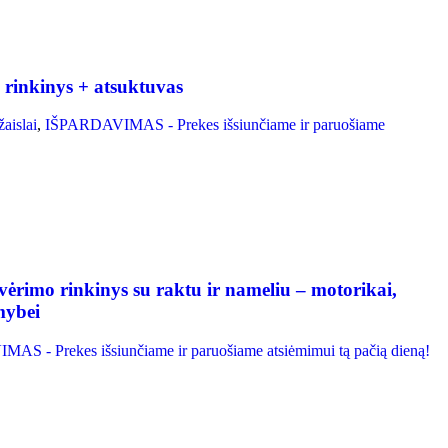
 rinkinys + atsuktuvas
žaislai
,
IŠPARDAVIMAS - Prekes išsiunčiame ir paruošiame
 vėrimo rinkinys su raktu ir nameliu – motorikai,
mybei
S - Prekes išsiunčiame ir paruošiame atsiėmimui tą pačią dieną!