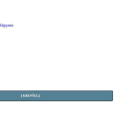
Sūpynės
Į KREPŠELĮ