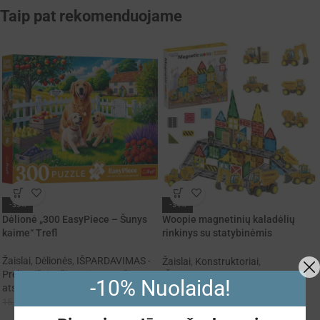
Taip pat rekomenduojame
-33%
-34%
Dėlionė „300 EasyPiece – Šunys
Woopie magnetinių kaladėlių
kaime“ Trefl
rinkinys su statybinėmis
transporto priemonėmis
Žaislai
,
Dėlionės
,
IŠPARDAVIMAS -
Žaislai
,
Konstruktoriai
,
Prekes išsiunčiame ir paruošiame
IŠPARDAVIMAS - Prekes
-10% Nuolaida!
atsiėmimui tą pačią dieną!
išsiunčiame ir paruošiame
10,00
€
15,00
€
atsiėmimui tą pačią dieną!
25,00
€
37,99
€