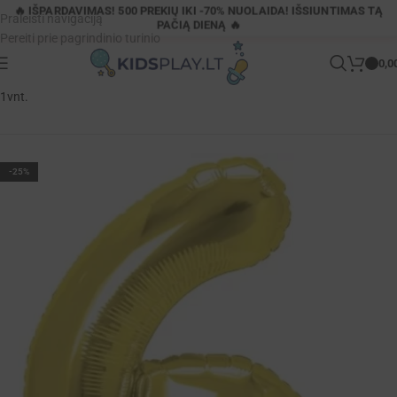
🔥 IŠPARDAVIMAS! 500 PREKIŲ IKI -70% NUOLAIDA! IŠSIUNTIMAS TĄ
Praleisti navigaciją
PAČIĄ DIENĄ 🔥
Pereiti prie pagrindinio turinio
0,0
Pagrindinis
»
Parduotuvė
»
Aukso spalvos balionas skaičius 6 100cm.
1vnt.
-25%