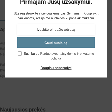
Pirmajam Jūsų užsakymui.
Užsiregistruokite individualiems pasiūlymams ir Kidsplay.lt
naujienoms, atsiųsime nuolaidos kuponą akimirksniu.
Aprašymas
Gauti nuolaidą
Aukso spalvos balionas skaičius
6
100cm. 1 vnt.
Balionas yra su šiaudeliu, kad būtų lengva pripūsti.
Sutinku su
Parduotuvės taisyklėmis ir privatumo
Neatsiejama kiekvieno gimtadienio ar renginio dalis.
politika
Pakuotėje
: 1 vnt.
Daugiau neberodyti
Dydis
: 100 cm.
Spalva
: Aukso
Naujausios prekės