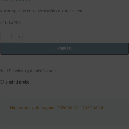
Aukso spalvos balionas skaičius 6 100cm. 1vnt.
Liko 100
Į KREPŠELĮ
15
lankytojų domisi šia preke
Įsiminti prekę
Numatomas pristatymas:
2026-08-12 – 2026-08-14