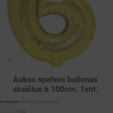
Padidinti
Aukso spalvos balionas
skaičius 6 100cm. 1vnt.
Kategorijos:
Balionai
,
Vaikų šventėms
11,99
€
15,99
€