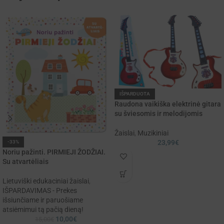
IŠPARDUOTA
Raudona vaikiška elektrinė gitara
su šviesomis ir melodijomis
Žaislai
,
Muzikiniai
23,99
€
-33%
Noriu pažinti. PIRMIEJI ŽODŽIAI.
Su atvartėliais
Lietuviški edukaciniai žaislai
,
IŠPARDAVIMAS - Prekes
išsiunčiame ir paruošiame
atsiėmimui tą pačią dieną!
10,00
€
15,00
€