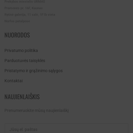
Prekybos miestelis URMAS
Pramonės pr. 16F, Kaunas
Rytinė galerija, 11 salė, 1F1b vieta
Norfos patalpose
NUORODOS
Privatumo politika
Parduotuvės taisyklės
Pristatymo ir grąžinimo sąlygos
Kontaktai
NAUJIENLAIŠKIS
Prenumeruokite mūsų naujienlaiškį