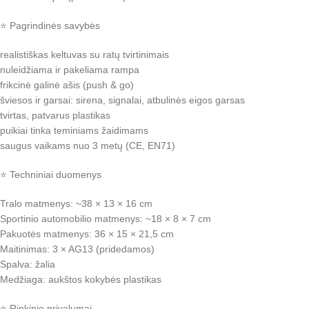
⭐ Pagrindinės savybės
realistiškas keltuvas su ratų tvirtinimais
nuleidžiama ir pakeliama rampa
frikcinė galinė ašis (push & go)
šviesos ir garsai: sirena, signalai, atbulinės eigos garsas
tvirtas, patvarus plastikas
puikiai tinka teminiams žaidimams
saugus vaikams nuo 3 metų (CE, EN71)
⭐ Techniniai duomenys
Tralo matmenys: ~38 × 13 × 16 cm
Sportinio automobilio matmenys: ~18 × 8 × 7 cm
Pakuotės matmenys: 36 × 15 × 21,5 cm
Maitinimas: 3 × AG13 (pridedamos)
Spalva: žalia
Medžiaga: aukštos kokybės plastikas
⭐ Rinkinio privalumai