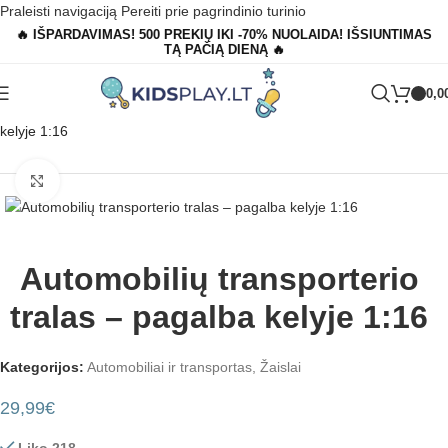
Praleisti navigaciją
Pereiti prie pagrindinio turinio
🔥 IŠPARDAVIMAS! 500 PREKIŲ IKI -70% NUOLAIDA! IŠSIUNTIMAS
TĄ PAČIĄ DIENĄ 🔥
0,0
Pagrindinis
»
Parduotuvė
»
Automobilių transporterio tralas – pagalba
kelyje 1:16
Padidinti
Automobilių transporterio
tralas – pagalba kelyje 1:16
Kategorijos:
Automobiliai ir transportas
,
Žaislai
29,99
€