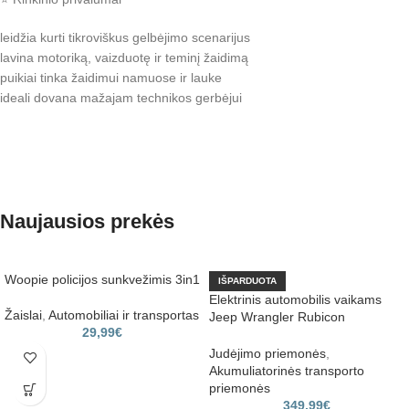
leidžia kurti tikroviškus gelbėjimo scenarijus
lavina motoriką, vaizduotę ir teminį žaidimą
puikiai tinka žaidimui namuose ir lauke
ideali dovana mažajam technikos gerbėjui
Naujausios prekės
Woopie policijos sunkvežimis 3in1
IŠPARDUOTA
Elektrinis automobilis vaikams
Žaislai
,
Automobiliai ir transportas
Jeep Wrangler Rubicon
29,99
€
(oranžinis)
Judėjimo priemonės
,
Akumuliatorinės transporto
priemonės
349,99
€