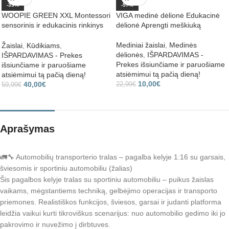
-33%
-57%
WOOPIE GREEN XXL Montessori
VIGA medinė dėlionė Edukacinė
sensorinis ir edukacinis rinkinys
dėlionė Aprengti meškiuką
7‑in‑1 0-2mėn
Mediniai žaislai
,
Medinės
Žaislai
,
Kūdikiams
,
dėlionės
,
IŠPARDAVIMAS -
IŠPARDAVIMAS - Prekes
Prekes išsiunčiame ir paruošiame
išsiunčiame ir paruošiame
atsiėmimui tą pačią dieną!
atsiėmimui tą pačią dieną!
10,00
€
40,00
€
22,99
€
59,99
€
Aprašymas
🚛🔧 Automobilių transporterio tralas – pagalba kelyje 1:16 su garsais,
šviesomis ir sportiniu automobiliu (žalias)
Šis pagalbos kelyje tralas su sportiniu automobiliu – puikus žaislas
vaikams, mėgstantiems techniką, gelbėjimo operacijas ir transporto
priemones. Realistiškos funkcijos, šviesos, garsai ir judanti platforma
leidžia vaikui kurti tikroviškus scenarijus: nuo automobilio gedimo iki jo
pakrovimo ir nuvežimo į dirbtuves.