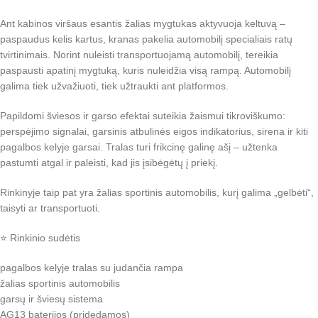
Ant kabinos viršaus esantis žalias mygtukas aktyvuoja keltuvą –
paspaudus kelis kartus, kranas pakelia automobilį specialiais ratų
tvirtinimais. Norint nuleisti transportuojamą automobilį, tereikia
paspausti apatinį mygtuką, kuris nuleidžia visą rampą. Automobilį
galima tiek užvažiuoti, tiek užtraukti ant platformos.
Papildomi šviesos ir garso efektai suteikia žaismui tikroviškumo:
perspėjimo signalai, garsinis atbulinės eigos indikatorius, sirena ir kiti
pagalbos kelyje garsai. Tralas turi frikcinę galinę ašį – užtenka
pastumti atgal ir paleisti, kad jis įsibėgėtų į priekį.
Rinkinyje taip pat yra žalias sportinis automobilis, kurį galima „gelbėti“,
taisyti ar transportuoti.
⭐ Rinkinio sudėtis
pagalbos kelyje tralas su judančia rampa
žalias sportinis automobilis
garsų ir šviesų sistema
AG13 baterijos (pridedamos)