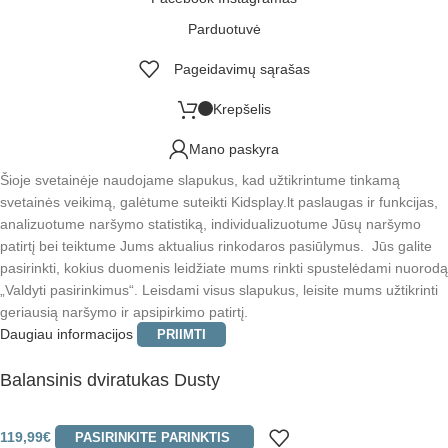
Parduotuvė
Pageidavimų sąrašas
Krepšelis
Mano paskyra
Šioje svetainėje naudojame slapukus, kad užtikrintume tinkamą
svetainės veikimą, galėtume suteikti Kidsplay.lt paslaugas ir funkcijas,
analizuotume naršymo statistiką, individualizuotume Jūsų naršymo
patirtį bei teiktume Jums aktualius rinkodaros pasiūlymus. Jūs galite
pasirinkti, kokius duomenis leidžiate mums rinkti spustelėdami nuorodą
„Valdyti pasirinkimus“. Leisdami visus slapukus, leisite mums užtikrinti
geriausią naršymo ir apsipirkimo patirtį.
Daugiau informacijos
PRIIMTI
Balansinis dviratukas Dusty
119,99
€
PASIRINKITE PARINKTIS