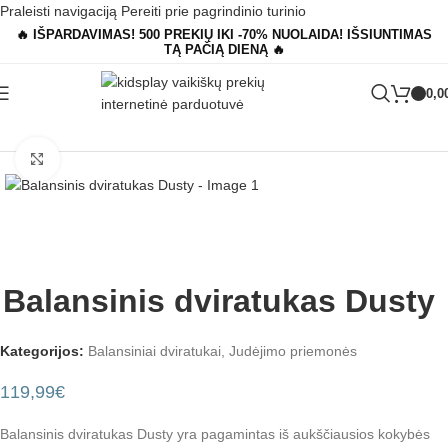
Praleisti navigaciją
Pereiti prie pagrindinio turinio
🔥 IŠPARDAVIMAS! 500 PREKIŲ IKI -70% NUOLAIDA! IŠSIUNTIMAS
TĄ PAČIĄ DIENĄ 🔥
0,0
Pagrindinis
»
Parduotuvė
»
Balansinis dviratukas Dusty
Padidinti
Balansinis dviratukas Dusty
Kategorijos:
Balansiniai dviratukai
,
Judėjimo priemonės
119,99
€
Balansinis dviratukas Dusty yra pagamintas iš aukščiausios kokybės