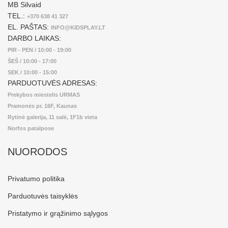
MB Silvaid
TEL.:
+370 638 41 327
EL. PAŠTAS:
INFO@KIDSPLAY.LT
DARBO LAIKAS:
PIR - PEN / 10:00 - 19:00
ŠEŠ / 10:00 - 17:00
SEK / 10:00 - 15:00
PARDUOTUVĖS ADRESAS:
Prekybos miestelis URMAS
Pramonės pr. 16F, Kaunas
Rytinė galerija, 11 salė, 1F1b vieta
Norfos patalpose
NUORODOS
Privatumo politika
Parduotuvės taisyklės
Pristatymo ir grąžinimo sąlygos