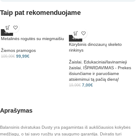
Taip pat rekomenduojame
-9%
Metalinės rogutės su miegmaišiu
-65%
Kūrybinis dinozaurų skeleto
rinkinys
Žiemos pramogos
99,99
€
109,99
€
Žaislai
,
Edukaciniai/lavinamieji
žaislai
,
IŠPARDAVIMAS - Prekes
išsiunčiame ir paruošiame
atsiėmimui tą pačią dieną!
7,00
€
19,99
€
Aprašymas
Balansinis dviratukas Dusty yra pagamintas iš aukščiausios kokybės
medžiagų, o tai savo ruožtu yra saugumo garantija. Dviratis turi