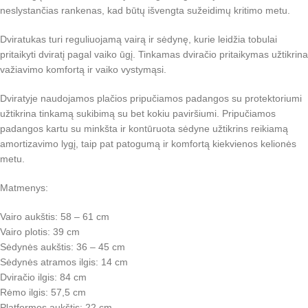
neslystančias rankenas, kad būtų išvengta sužeidimų kritimo metu.
Dviratukas turi reguliuojamą vairą ir sėdynę, kurie leidžia tobulai
pritaikyti dviratį pagal vaiko ūgį. Tinkamas dviračio pritaikymas užtikrina
važiavimo komfortą ir vaiko vystymąsi.
Dviratyje naudojamos plačios pripučiamos padangos su protektoriumi
užtikrina tinkamą sukibimą su bet kokiu paviršiumi. Pripučiamos
padangos kartu su minkšta ir kontūruota sėdyne užtikrins reikiamą
amortizavimo lygį, taip pat patogumą ir komfortą kiekvienos kelionės
metu.
Matmenys:
Vairo aukštis: 58 – 61 cm
Vairo plotis: 39 cm
Sėdynės aukštis: 36 – 45 cm
Sėdynės atramos ilgis: 14 cm
Dviračio ilgis: 84 cm
Rėmo ilgis: 57,5 ​​cm
Platformos aukštis: 22 cm