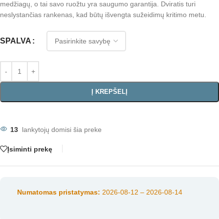
medžiagų, o tai savo ruožtu yra saugumo garantija. Dviratis turi
neslystančias rankenas, kad būtų išvengta sužeidimų kritimo metu.
SPALVA
Į KREPŠELĮ
13
lankytojų domisi šia preke
Įsiminti prekę
Numatomas pristatymas:
2026-08-12 – 2026-08-14