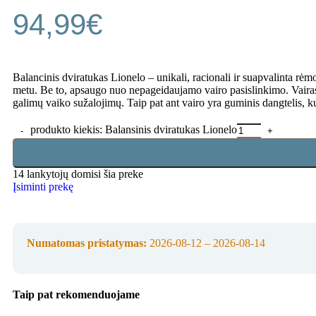
94,99
€
Balancinis dviratukas Lionelo – unikali, racionali ir suapvalinta rėm
metu. Be to, apsaugo nuo nepageidaujamo vairo pasislinkimo. Vairas t
galimų vaiko sužalojimų. Taip pat ant vairo yra guminis dangtelis, k
produkto kiekis: Balansinis dviratukas Lionelo
14
lankytojų domisi šia preke
Įsiminti prekę
Numatomas pristatymas:
2026-08-12 – 2026-08-14
Taip pat rekomenduojame