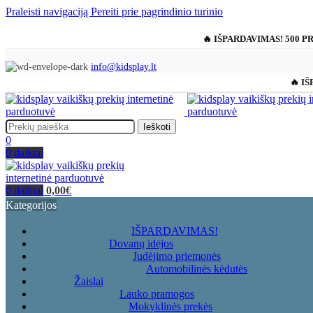
Praleisti navigaciją
Pereiti prie pagrindinio turinio
🔥 IŠPARDAVIMAS! 500 P
info@kidsplay.lt
🔥 IŠ
Ieškoti
0
0
daiktai
0
daiktai
0,00
€
Kategorijos
IŠPARDAVIMAS!
Dovanų idėjos
Judėjimo priemonės
Automobilinės kėdutės
Žaislai
Lauko pramogos
Mokyklinės prekės