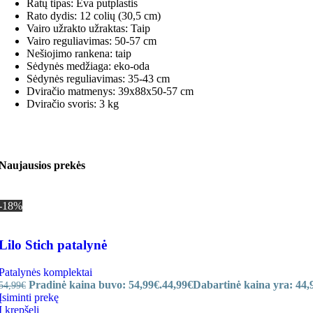
Ratų tipas: Eva putplastis
Rato dydis: 12 colių (30,5 cm)
Vairo užrakto užraktas: Taip
Vairo reguliavimas: 50-57 cm
Nešiojimo rankena: taip
Sėdynės medžiaga: eko-oda
Sėdynės reguliavimas: 35-43 cm
Dviračio matmenys: 39x88x50-57 cm
Dviračio svoris: 3 kg
Naujausios prekės
-18%
Lilo Stich patalynė
Patalynės komplektai
Pradinė kaina buvo: 54,99€.
44,99
€
Dabartinė kaina yra: 44,
54,99
€
Įsiminti prekę
Į krepšelį