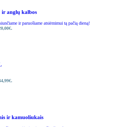
 ir anglų kalbos
nčiame ir paruošiame atsiėmimui tą pačią dieną!
20,00€.
L
34,99€.
mis ir kamuoliukais