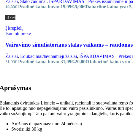
Žaislai
,
Stalo žaidimai
,
IŠPARDAVIMAS - Prekes išsiunčiame ir paru
Pradinė kaina buvo: 19,99€.
5,00
€
Dabartinė kaina yra: 5,
19,99
€
-37%
Į krepšelį
Įsiminti prekę
Vairavimo simuliatoriaus stalas vaikams – raudonas
Žaislai
,
Edukaciniai/lavinamieji žaislai
,
IŠPARDAVIMAS - Prekes išsi
Pradinė kaina buvo: 31,99€.
20,00
€
Dabartinė kaina yra: 
31,99
€
Aprašymas
Balancinis dviratukas Lionelo – unikali, racionali ir suapvalinta rėmo f
Be to, apsaugo nuo nepageidaujamo vairo pasislinkimo. Vairas turi specia
vaiko sužalojimų. Taip pat ant vairo yra guminis dangtelis, kuris papil
Amžiaus diapazonas: nuo 24 mėnesių
Svoris: iki 30 kg