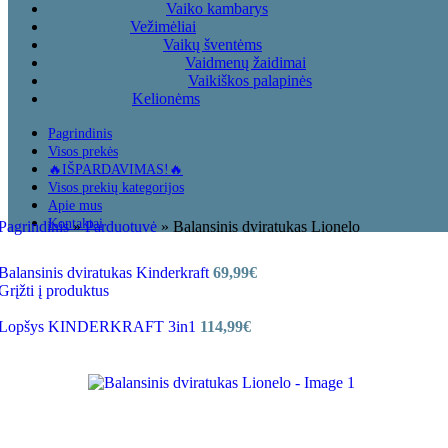
Vaiko kambarys
Vežimėliai
Vaikų šventėms
Vaidmenų žaidimai
Vaikiškos palapinės
Kelionėms
Pagrindinis
Visos prekės
🔥IŠPARDAVIMAS!🔥
Visos prekių kategorijos
Apie mus
Kontaktai
Pagrindinis
»
Parduotuvė
»
Balansinis dviratukas Lionelo
Balansinis dviratukas Kinderkraft
69,99
€
Grįžti į produktus
Lopšys KINDERKRAFT 3in1
114,99
€