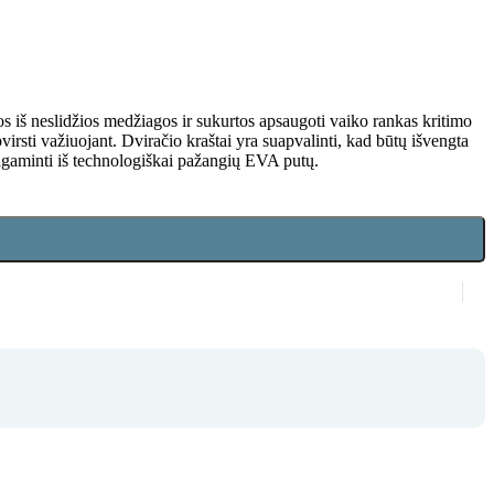
os iš neslidžios medžiagos ir sukurtos apsaugoti vaiko rankas kritimo
irsti važiuojant. Dviračio kraštai yra suapvalinti, kad būtų išvengta
 pagaminti iš technologiškai pažangių EVA putų.