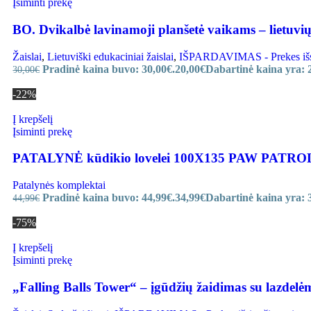
Įsiminti prekę
BO. Dvikalbė lavinamoji planšetė vaikams – lietuvių
Žaislai
,
Lietuviški edukaciniai žaislai
,
IŠPARDAVIMAS - Prekes išsiu
Pradinė kaina buvo: 30,00€.
20,00
€
Dabartinė kaina yra: 
30,00
€
-22%
Į krepšelį
Įsiminti prekę
PATALYNĖ kūdikio lovelei 100X135 PAW PATRO
Patalynės komplektai
Pradinė kaina buvo: 44,99€.
34,99
€
Dabartinė kaina yra: 
44,99
€
-75%
Į krepšelį
Įsiminti prekę
„Falling Balls Tower“ – įgūdžių žaidimas su lazdelė