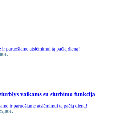
 paruošiame atsiėmimui tą pačią dieną!
00€.
iurblys vaikams su siurbimo funkcija
e ir paruošiame atsiėmimui tą pačią dieną!
25,00€.