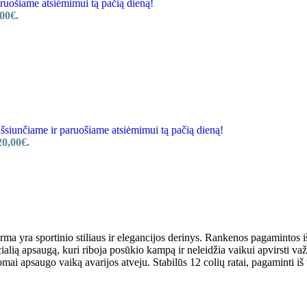
ošiame atsiėmimui tą pačią dieną!
00€.
unčiame ir paruošiame atsiėmimui tą pačią dieną!
20,00€.
orma yra sportinio stiliaus ir elegancijos derinys. Rankenos pagamintos 
lią apsaugą, kuri riboja posūkio kampą ir neleidžia vaikui apvirsti važ
domai apsaugo vaiką avarijos atveju. Stabilūs 12 colių ratai, pagaminti 