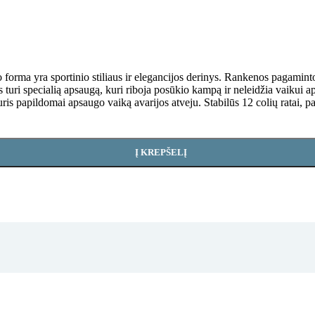
o forma yra sportinio stiliaus ir elegancijos derinys. Rankenos pagamint
uri specialią apsaugą, kuri riboja posūkio kampą ir neleidžia vaikui apv
uris papildomai apsaugo vaiką avarijos atveju. Stabilūs 12 colių ratai,
Į KREPŠELĮ