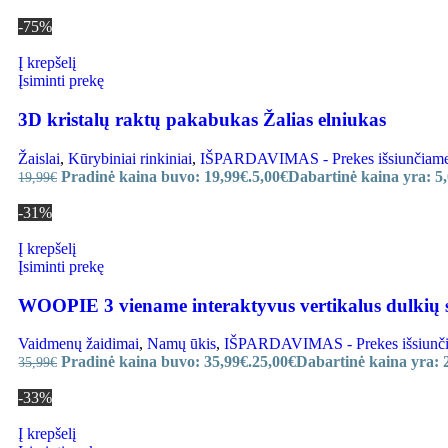
-75%
Į krepšelį
Įsiminti prekę
3D kristalų raktų pakabukas Žalias elniukas
Žaislai
,
Kūrybiniai rinkiniai
,
IŠPARDAVIMAS - Prekes išsiunčiame ir
Pradinė kaina buvo: 19,99€.
5,00
€
Dabartinė kaina yra: 5,
19,99
€
-31%
Į krepšelį
Įsiminti prekę
WOOPIE 3 viename interaktyvus vertikalus dulkių s
Vaidmenų žaidimai
,
Namų ūkis
,
IŠPARDAVIMAS - Prekes išsiunčiam
Pradinė kaina buvo: 35,99€.
25,00
€
Dabartinė kaina yra: 
35,99
€
-33%
Į krepšelį