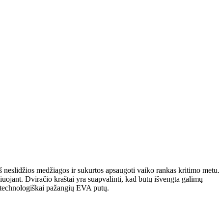
iš neslidžios medžiagos ir sukurtos apsaugoti vaiko rankas kritimo metu.
iuojant. Dviračio kraštai yra suapvalinti, kad būtų išvengta galimų
iš technologiškai pažangių EVA putų.