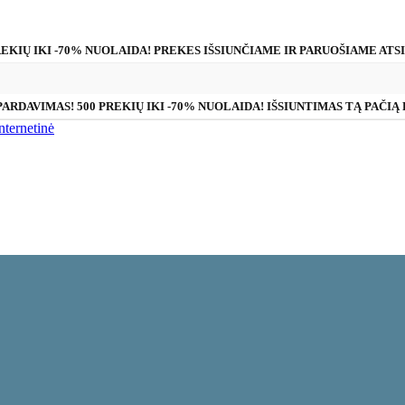
REKIŲ IKI -70% NUOLAIDA! PREKES IŠSIUNČIAME IR PARUOŠIAME ATS
PARDAVIMAS! 500 PREKIŲ IKI -70% NUOLAIDA! IŠSIUNTIMAS TĄ PAČIĄ