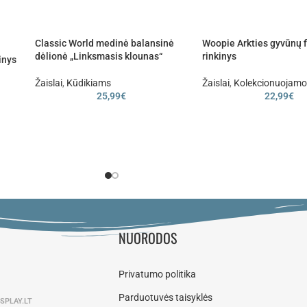
Classic World medinė balansinė
Woopie Arkties gyvūnų f
dėlionė „Linksmasis klounas“
rinkinys
inys
Žaislai
,
Kūdikiams
Žaislai
,
Kolekcionuojamos
25,99
€
22,99
€
s
NUORODOS
Privatumo politika
Parduotuvės taisyklės
SPLAY.LT