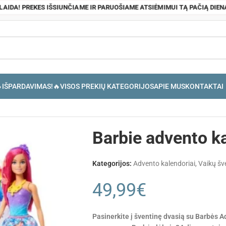
OLAIDA! PREKES IŠSIUNČIAME IR PARUOŠIAME ATSIĖMIMUI TĄ PAČIĄ DIEN
IŠPARDAVIMAS!🔥
VISOS PREKIŲ KATEGORIJOS
APIE MUS
KONTAKTAI
Barbie advento k
Kategorijos:
Advento kalendoriai
,
Vaikų š
49,99
€
Pasinerkite į šventinę dvasią su Barbės A