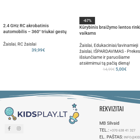
-67%
2.4 GHz RC akrobatinis
Kūrybinis braižymo lentos rink
automobilis – 360° triukai gestų
vaikams
valdymas
Žaislai
,
RC žaislai
Žaislai
,
Edukaciniai/lavinamieji
39,99
€
žaislai
,
IŠPARDAVIMAS - Preke
išsiunčiame ir paruošiame
atsiėmimui tą pačią dieną!
5,00
€
14,99
€
REKVIZITAI
MB Silvaid
TEL.:
+370 638 41 327
EL. PAŠTAS:
INFO@KID