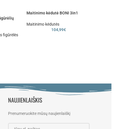
Maitinimo kėdutė BONI 3in1
igūrėlių
-40%
Maitinimo kėdutės
Magnetinių dėlion
104,99
€
lėle
 figūrėlės
Žaislai
,
Dėlionės
,
I
Prekes išsiunčiam
atsiėmimui tą pač
24,99
€
NAUJIENLAIŠKIS
Prenumeruokite mūsų naujienlaiškį