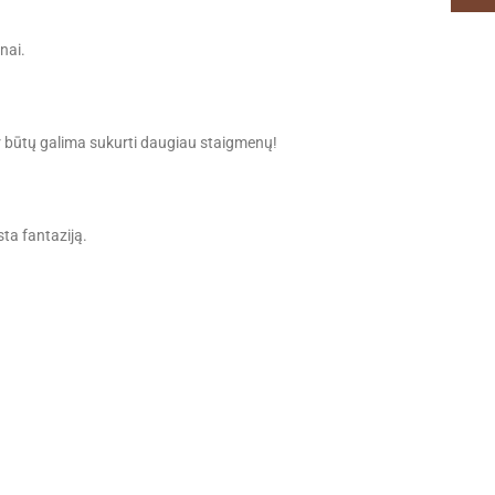
nai.
s ir būtų galima sukurti daugiau staigmenų!
ta fantaziją.