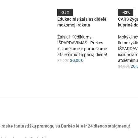
-25%
-43%
Edukacinis žaislas didelė
CARS Zyg
mokomoji raketa
kuprinė da
Žaislai
,
Kūdikiams
,
Mokyklinė
IŠPARDAVIMAS - Prekes
Ikimokykli
išsiunčiame ir paruošiame
IŠPARDAVI
atsiėmimui tą pačią dieną!
išsiunčiam
30,00
€
atsiėmimui
39,99
€
20,
34,99
€
 rasite fantastiškų pramogų su Barbės lėle ir 24 dienas staigmenų!