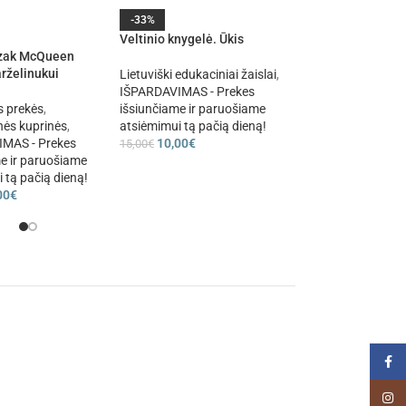
-33%
-70%
Veltinio knygelė. Ūkis
zak McQueen
Sensorinės konstr
rželinukui
kaladėlės su siurb
Lietuviški edukaciniai žaislai
,
IŠPARDAVIMAS - Prekes
s prekės
,
išsiunčiame ir paruošiame
Žaislai
,
Konstruktor
nės kuprinės
,
atsiėmimui tą pačią dieną!
IŠPARDAVIMAS - P
MAS - Prekes
10,00
€
išsiunčiame ir par
15,00
€
e ir paruošiame
atsiėmimui tą pačią
 tą pačią dieną!
6,00
€
19,99
€
00
€
Faceb
Insta