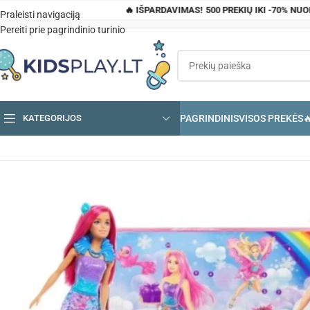
🔥 IŠPARDAVIMAS! 500 PREKIŲ IKI -70% NU
Praleisti navigaciją
Pereiti prie pagrindinio turinio
PAGRINDINIS
VISOS PREKĖS

KATEGORIJOS
Pagrindinis
»
Parduotuvė
»
Barbie advento kalendorius