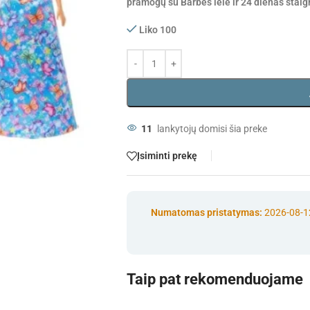
pramogų su Barbės lėle ir 24 dienas stai
Liko 100
11
lankytojų domisi šia preke
Įsiminti prekę
Numatomas pristatymas:
2026-08-1
Taip pat rekomenduojame