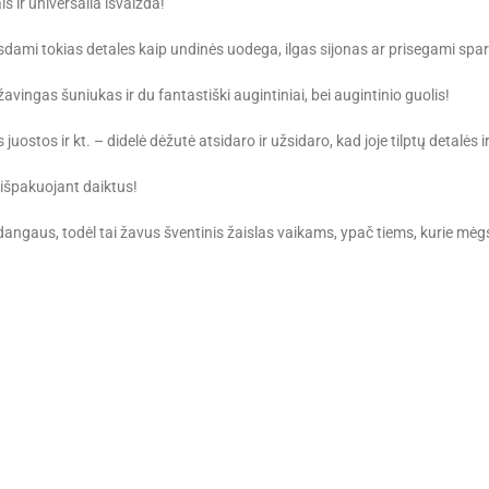
s ir universalia išvaizda!
asdami tokias detales kaip undinės uodega, ilgas sijonas ar prisegami spar
žavingas šuniukas ir du fantastiški augintiniai, bei augintinio guolis!
juostos ir kt. – didelė dėžutė atsidaro ir užsidaro, kad joje tilptų detalė
išpakuojant daiktus!
angaus, todėl tai žavus šventinis žaislas vaikams, ypač tiems, kurie mėgs