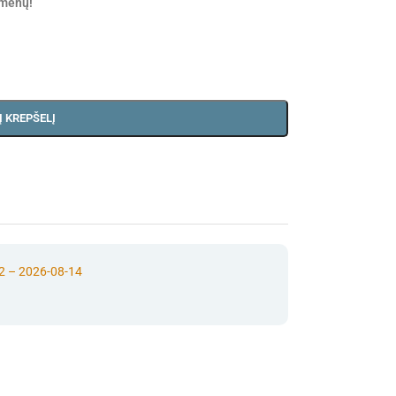
gmenų!
Į KREPŠELĮ
2 – 2026-08-14