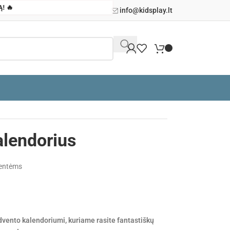
Ą! 🔥
info@kidsplay.lt
alendorius
ventėms
dvento kalendoriumi, kuriame rasite fantastiškų