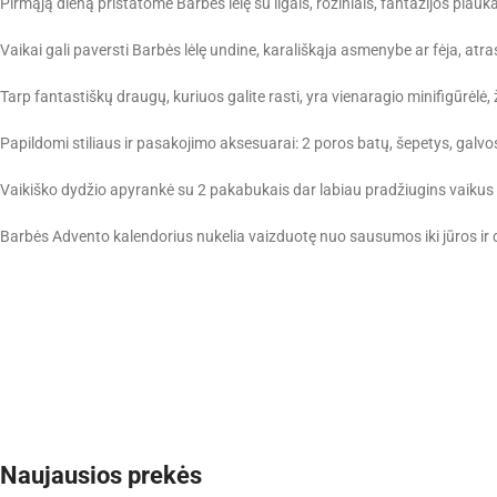
Pirmąją dieną pristatome Barbės lėlę su ilgais, rožiniais, fantazijos plaukai
Vaikai gali paversti Barbės lėlę undine, karališkąja asmenybe ar fėja, atr
Tarp fantastiškų draugų, kuriuos galite rasti, yra vienaragio minifigūrėlė, 
Papildomi stiliaus ir pasakojimo aksesuarai: 2 poros batų, šepetys, galvos 
Vaikiško dydžio apyrankė su 2 pakabukais dar labiau pradžiugins vaikus 
Barbės Advento kalendorius nukelia vaizduotę nuo sausumos iki jūros ir d
Naujausios prekės