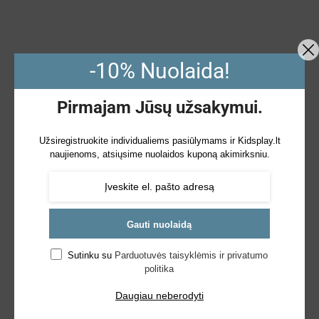
-10% Nuolaida!
Pirmajam Jūsų užsakymui.
Užsiregistruokite individualiems pasiūlymams ir Kidsplay.lt
naujienoms, atsiųsime nuolaidos kuponą akimirksniu.
Gauti nuolaidą
Sutinku su
Parduotuvės taisyklėmis ir privatumo
politika
Daugiau neberodyti