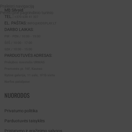
Praleisti navigaciją
MB Silvaid
Pereiti prie pagrindinio turinio
TEL.:
+370 638 41 327
EL. PAŠTAS:
INFO@KIDSPLAY.LT
DARBO LAIKAS:
PIR - PEN / 10:00 - 19:00
ŠEŠ / 10:00 - 17:00
SEK / 10:00 - 15:00
PARDUOTUVĖS ADRESAS:
Prekybos miestelis URMAS
Pramonės pr. 16F, Kaunas
Rytinė galerija, 11 salė, 1F1b vieta
Norfos patalpose
NUORODOS
Privatumo politika
Parduotuvės taisyklės
Pristatymo ir grąžinimo sąlygos