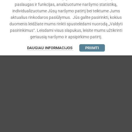
paslaugas ir funkcijas, analizuotume naršymo statistiką,
individualizuotume Jūsų naršymo patirtį bei teiktume Jums
aktualius rinkodaros pasiūlymus. Jūs galite pasirinkti, kokius
duomenis leidžiate mums rinkti spustelėdami nuorodą „Valdyti
pasirinkimus“. Leisdami visus slapukus, leisite mums užtikrinti
geriausią naršymo ir apsipirkimo patirtį.
DAUGIAU INFORMACIJOS
PRIIMTI