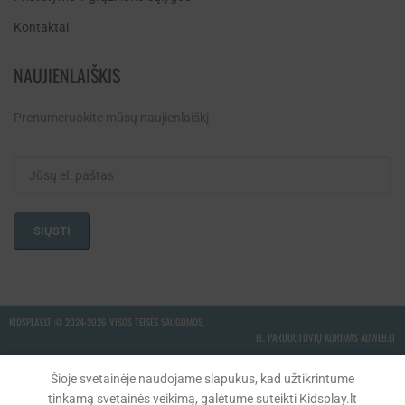
Kontaktai
NAUJIENLAIŠKIS
Prenumeruokite mūsų naujienlaiškį
KIDSPLAY.LT ©
2024-2026 VISOS TEISĖS SAUGOMOS.
EL. PARDUOTUVIŲ KŪRIMAS ADWEB.LT
Šioje svetainėje naudojame slapukus, kad užtikrintume
tinkamą svetainės veikimą, galėtume suteikti Kidsplay.lt