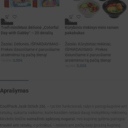
-81%
-71%
Trefl miniMaxi dėlionė „Colorful
Kūrybinis rinkinys mini ramen
Day with Gabby“ – 20 detalių
pakabukas
Žaislai
,
Dėlionės
,
IŠPARDAVIMAS -
Žaislai
,
Kūrybiniai rinkiniai
,
Prekes išsiunčiame ir paruošiame
IŠPARDAVIMAS - Prekes
atsiėmimui tą pačią dieną!
išsiunčiame ir paruošiame
3,00
€
atsiėmimui tą pačią dieną!
15,99
€
5,00
€
16,99
€
Aprašymas
CoolPack Jack Stitch 26L
– tai itin funkcionali, talpi ir patogi kuprinė ant
ratukų, sukurta vaikams, kurie kasdien nešasi daug mokyklinių reikmenų.
Modelis leidžia
sumažinti apkrovą nugarai
, nes kuprinę galima patogiai
traukti ant ratukų
, o prireikus – nešioti ant pečių kaip įprastą kuprinę.