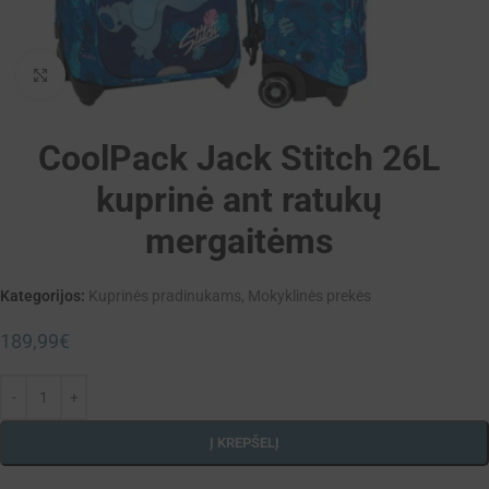
Padidinti
CoolPack Jack Stitch 26L
kuprinė ant ratukų
mergaitėms
Kategorijos:
Kuprinės pradinukams
,
Mokyklinės prekės
189,99
€
Į KREPŠELĮ