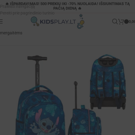
🔥 IŠPARDAVIMAS! 500 PREKIŲ IKI -70% NUOLAIDA! IŠSIUNTIMAS TĄ
Praleisti navigaciją
PAČIĄ DIENĄ 🔥
Pereiti prie pagrindinio turinio
0,0
Pagrindinis
»
Parduotuvė
»
CoolPack Jack Stitch 26L kuprinė ant ratukų
mergaitėms