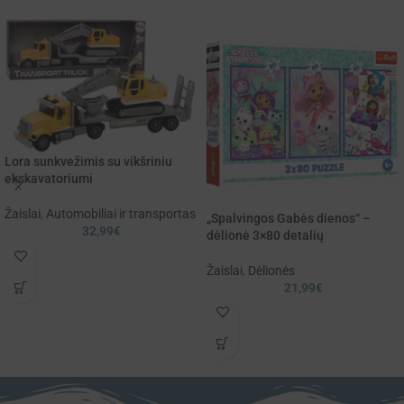
Lora sunkvežimis su vikšriniu
ekskavatoriumi
Žaislai
,
Automobiliai ir transportas
„Spalvingos Gabės dienos“ –
32,99
€
dėlionė 3×80 detalių
Žaislai
,
Dėlionės
21,99
€