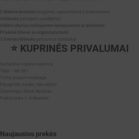
2 didelės komoros
knygoms, sąsiuviniams ir priemonėms
4 kišenės
patogiam susidėjimui
Vidinis skyrius nešiojamam kompiuteriui ar planšetei
Priekinė kišenė su organizatoriumi
2 šoninės kišenės
gertuvei ar buteliukui
⭐ KUPRINĖS PRIVALUMAI
Sumažina nugaros apkrovą
Talpi – net 26 l
Tvirta, atspari medžiaga
Patogi tiek traukti, tiek nešioti
Žaismingas Stitch dizainas
Puikiai tinka 1–6 klasėms
Naujausios prekės