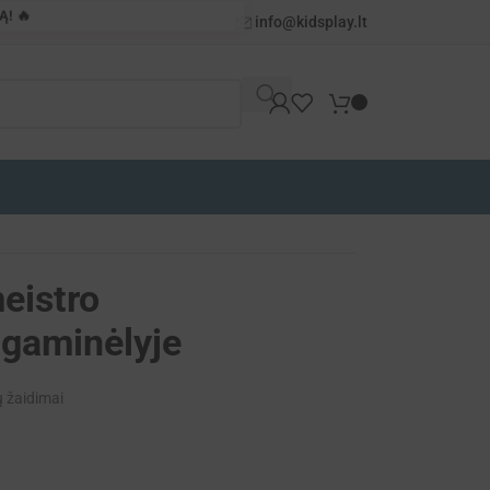
! 🔥
info@kidsplay.lt
meistro
lagaminėlyje
 žaidimai