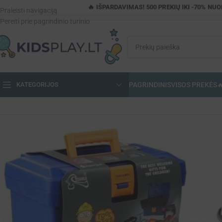
🔥 IŠPARDAVIMAS! 500 PREKIŲ IKI -70% NU
Praleisti navigaciją
Pereiti prie pagrindinio turinio
PAGRINDINIS
VISOS PREKĖS

KATEGORIJOS
Pagrindinis
»
Parduotuvė
»
Didelis 31 dalių meistro įrankių rinkinys lagam