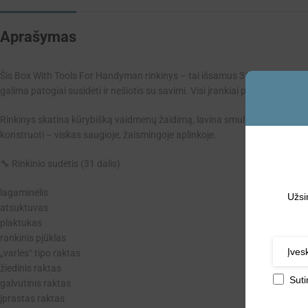
Aprašymas
Šis Box With Tools For Handyman rinkinys – tai išsamus 31 elemento komplek
galima patogiai susidėti ir nešiotis su savimi. Visi įrankiai pagaminti i
Rinkinys skatina kūrybišką vaidmenų žaidimą, lavina smulkiąją motoriką, k
konstruoti – viskas saugioje, žaismingoje aplinkoje.
🔧 Rinkinio sudėtis (31 dalis)
lagaminėlis
Užsi
atsuktuvas
plaktukas
rankinis pjūklas
„varlės“ tipo raktas
žiedinis raktas
Sut
galvutinis raktas
įprastas raktas