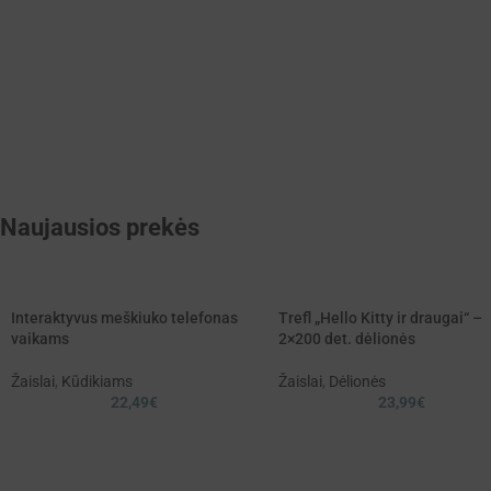
Naujausios prekės
Interaktyvus meškiuko telefonas
Trefl „Hello Kitty ir draugai“ –
vaikams
2×200 det. dėlionės
Žaislai
,
Kūdikiams
Žaislai
,
Dėlionės
22,49
€
23,99
€