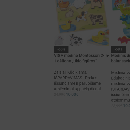
-60%
-58%
VIGA medinė Montessori 2-in-
Medinis d
1 dėlionė „Ūkio figūros“
balansavi
vaikams
Žaislai
,
Kūdikiams
,
Mediniai ža
IŠPARDAVIMAS - Prekes
Edukacinia
išsiunčiame ir paruošiame
mediniai ža
atsiėmimui tą pačią dieną!
IŠPARDAVI
10,00
€
24,99
€
išsiunčiam
atsiėmimui
10,
23,99
€