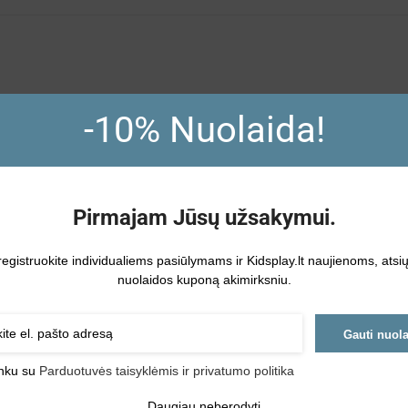
tas, leidžiantis vaikui pasijusti tikru meistru. Lagaminėlis turi tvirtą ra
-10% Nuolaida!
š patvaraus, vaikams saugaus plastiko, o jų dydis pritaikytas mažoms ranky
oordinaciją, loginį mąstymą ir techninį smalsumą. Vaikas gali imituoti tik
Pirmajam Jūsų užsakymui.
registruokite individualiems pasiūlymams ir Kidsplay.lt naujienoms, atsi
nuolaidos kuponą akimirksniu.
Gauti nuol
inku su
Parduotuvės taisyklėmis ir privatumo politika
Daugiau neberodyti