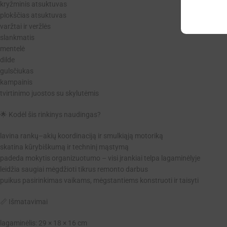
kryžminis atsuktuvas
plokščias atsuktuvas
varžtai ir veržlės
slankmatis
mentelė
dilde
gulsčiukas
kampainis
tvirtinimo juostos su skylutėmis
🌟 Kodėl šis rinkinys naudingas?
lavina rankų–akių koordinaciją ir smulkiąją motoriką
skatina kūrybiškumą ir techninį mąstymą
padeda mokytis organizuotumo – visi įrankiai telpa lagaminėlyje
leidžia saugiai mėgdžioti tikrus remonto darbus
puikus pasirinkimas vaikams, mėgstantiems konstruoti ir taisyti
📏 Išmatavimai
lagaminėlis: 29 × 18 × 16 cm