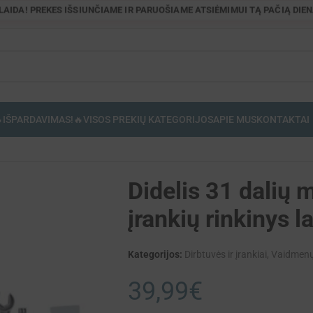
OLAIDA! PREKES IŠSIUNČIAME IR PARUOŠIAME ATSIĖMIMUI TĄ PAČIĄ DIENĄ
IŠPARDAVIMAS!🔥
VISOS PREKIŲ KATEGORIJOS
APIE MUS
KONTAKTAI
inėlyje
Didelis 31 dalių 
įrankių rinkinys 
Kategorijos:
Dirbtuvės ir įrankiai
,
Vaidmenų
39,99
€