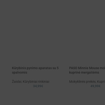
Kūrybinis pynimo aparatas su 5
PASO Minnie Mouse mok
spalvomis
kuprinė mergaitėms
Žaislai
,
Kūrybiniai rinkiniai
Mokyklinės prekės
,
Kupr
34,99
€
49,99
€