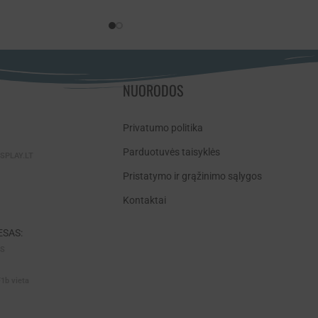
NUORODOS
Privatumo politika
Parduotuvės taisyklės
SPLAY.LT
Pristatymo ir grąžinimo sąlygos
Kontaktai
SAS:
AS
F1b vieta