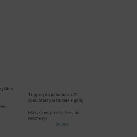
yklinė
RC kateris 2.4GH
Trijų skyrių penalas su 72
varikliu
spalvotais pieštukais + gėlių
spalvinimo knygele
inės
Žaislai
,
RC žaislai
26,
Mokyklinės prekės
,
Piešimo
reikmenys
36,99
€