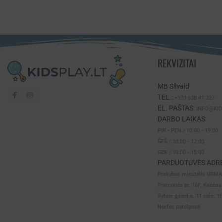
REKVIZITAI
MB Silvaid
TEL.:
+370 638 41 327
EL. PAŠTAS:
INFO@KID
DARBO LAIKAS:
PIR - PEN / 10:00 - 19:00
ŠEŠ / 10:00 - 17:00
SEK / 10:00 - 15:00
PARDUOTUVĖS ADRE
Prekybos miestelis URM
Pramonės pr. 16F, Kaunas
Rytinė galerija, 11 salė, 1
Norfos patalpose