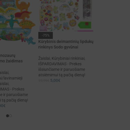
-75%
Kūrybinis deimantinių lipdukų
rinkinys Sodo gyvūnai
-27%
inozaurų
Kūrybinis disnėjau
Žaislai
,
Kūrybiniai rinkiniai
,
mo žaidimas
rašiklių fabrikėlis
IŠPARDAVIMAS - Prekes
išsiunčiame ir paruošiame
Žaislai
,
Kūrybiniai r
islai
,
atsiėmimui tą pačią dieną!
IŠPARDAVIMAS - P
i/lavinamieji
5,00
€
19,99
€
išsiunčiame ir par
islai
,
atsiėmimui tą pačią
MAS - Prekes
40,00
€
54,99
€
e ir paruošiame
 tą pačią dieną!
00
€