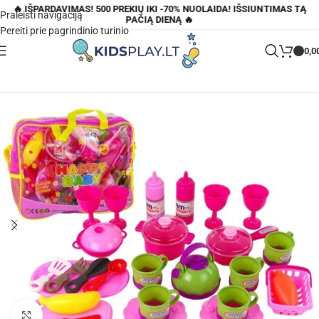
🔥 IŠPARDAVIMAS! 500 PREKIŲ IKI -70% NUOLAIDA! IŠSIUNTIMAS TĄ
Praleisti navigaciją
PAČIĄ DIENĄ 🔥
Pereiti prie pagrindinio turinio
0,0
Pagrindinis
»
Parduotuvė
»
Didelis virtuvės reikmenų rinkinys su krepšiu
Padidinti