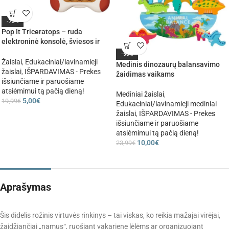
-75%
Pop It Triceratops – ruda
elektroninė konsolė, šviesos ir
garsai
-58%
Žaislai
,
Edukaciniai/lavinamieji
Medinis dinozaurų balansavimo
žaislai
,
IŠPARDAVIMAS - Prekes
žaidimas vaikams
išsiunčiame ir paruošiame
atsiėmimui tą pačią dieną!
Mediniai žaislai
,
5,00
€
19,99
€
Edukaciniai/lavinamieji mediniai
žaislai
,
IŠPARDAVIMAS - Prekes
išsiunčiame ir paruošiame
atsiėmimui tą pačią dieną!
10,00
€
23,99
€
Aprašymas
Šis didelis rožinis virtuvės rinkinys – tai viskas, ko reikia mažajai virėjai,
žaidžiančiai „namus“, ruošiant vakarienę lėlėms ar organizuojant