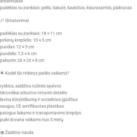
arbatinukas
padėklas su įrankiais: peilis, šakutė, šaukštas, kiaurasamtis, plaktuvas
📏 Išmatavimai
padėklas su įrankiais: 18 × 11 cm
pirkinių krepšelis: 10 × 5 cm
puodas: 12 × 5 cm
puodelis: 7,5 × 6 cm
pakuotė: 26 × 20 × 8 cm
🌟 Kodėl šis rinkinys patiks vaikams?
ryškios, saldžios rožinės spalvos
tikroviškai atkurtos virtuvės detalės
lavina kūrybiškumą ir socialinius įgūdžius
saugus, CE sertifikuotas plastikas
patogus laikymo ir transportavimo krepšys
puiki dovana vaikams nuo 3 metų
🧁 Žaidimo nauda