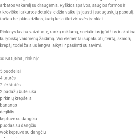
arbatos vakarėlį su draugėmis. Ryškios spalvos, saugios formos ir
tikroviškai atkurtos detalės leidžia vaikui įsijausti į suaugusiųjų pasaulį,
tačiau be jokios rizikos, kurią kelia tikri virtuvės įrankiai.
Rinkinys lavina vaizduotę, rankų miklumą, socialinius įgūdžius ir skatina
kūrybišką vaidmenų žaidimą. Visi elementai supakuoti į tvirtą, skaidrų
krepšį, todėl žaislus lengva laikyti ir pasiimti su savimi.
🎀 Kas įeina į rinkinį?
5 puodeliai
4 taurės
2 lėkštutės
2 padažų buteliukai
pirkinių krepšelis
bananas
degiklis
keptuvė su dangčiu
puodas su dangčiu
wok keptuvė su dangčiu