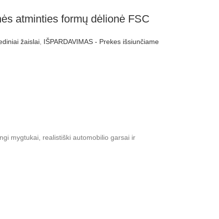
 atminties formų dėlionė FSC
diniai žaislai
,
IŠPARDAVIMAS - Prekes išsiunčiame
gi mygtukai, realistiški automobilio garsai ir