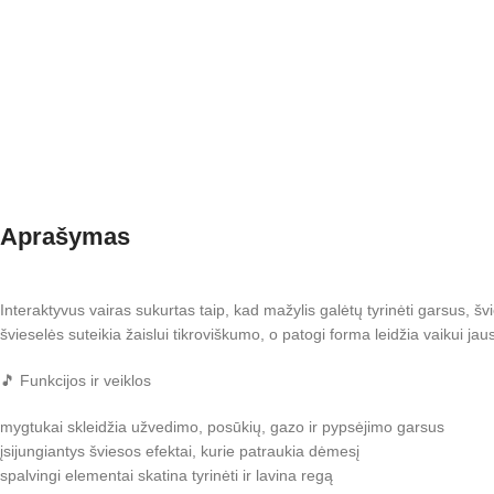
Aprašymas
Interaktyvus vairas sukurtas taip, kad mažylis galėtų tyrinėti garsus, šv
švieselės suteikia žaislui tikroviškumo, o patogi forma leidžia vaikui jaust
🎵 Funkcijos ir veiklos
mygtukai skleidžia užvedimo, posūkių, gazo ir pypsėjimo garsus
įsijungiantys šviesos efektai, kurie patraukia dėmesį
spalvingi elementai skatina tyrinėti ir lavina regą