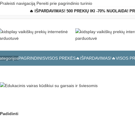
Praleisti navigaciją
Pereiti prie pagrindinio turinio
🔥 IŠPARDAVIMAS! 500 PREKIŲ IKI -70% NUOLAIDA! P
PAGRINDINIS
VISOS PREKĖS
🔥IŠPARDAVIMAS!🔥
VISOS P
ategorijos
Pagrindinis
»
Parduotuvė
»
Edukacinis vairas kūdikiui su garsais ir švi
Padidinti