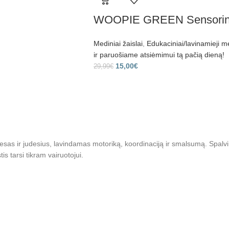
WOOPIE GREEN Sensorinės
Mediniai žaislai
,
Edukaciniai/lavinamieji me
ir paruošiame atsiėmimui tą pačią dieną!
15,00
€
29,99
€
iesas ir judesius, lavindamas motoriką, koordinaciją ir smalsumą. Spalvin
is tarsi tikram vairuotojui.