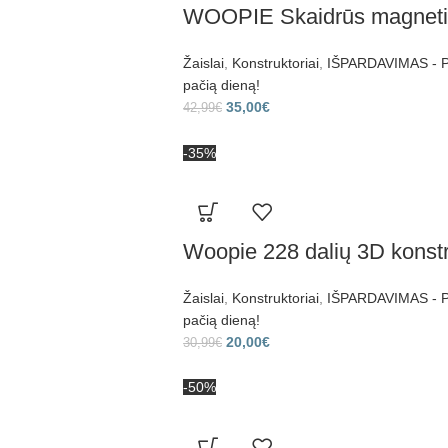
WOOPIE Skaidrūs magnetinia
Žaislai
,
Konstruktoriai
,
IŠPARDAVIMAS - Pr
pačią dieną!
35,00
€
42,99
€
-35%
Woopie 228 dalių 3D konstr
Žaislai
,
Konstruktoriai
,
IŠPARDAVIMAS - Pr
pačią dieną!
20,00
€
30,99
€
-50%