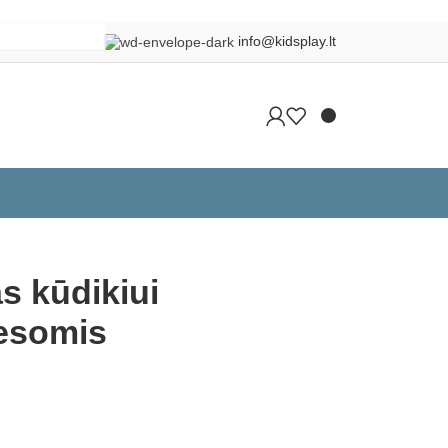

info@kidsplay.lt
Grįžti į produktus
s kūdikiui
iesomis