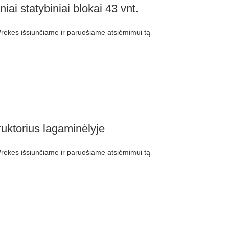
i statybiniai blokai 43 vnt.
ekes išsiunčiame ir paruošiame atsiėmimui tą
uktorius lagaminėlyje
ekes išsiunčiame ir paruošiame atsiėmimui tą