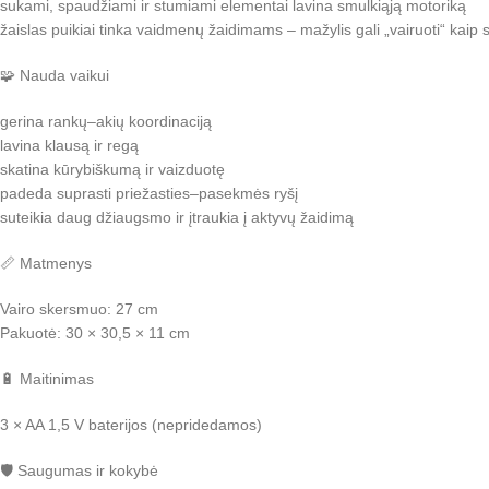
sukami, spaudžiami ir stumiami elementai lavina smulkiąją motoriką
žaislas puikiai tinka vaidmenų žaidimams – mažylis gali „vairuoti“ kaip
🧩 Nauda vaikui
gerina rankų–akių koordinaciją
lavina klausą ir regą
skatina kūrybiškumą ir vaizduotę
padeda suprasti priežasties–pasekmės ryšį
suteikia daug džiaugsmo ir įtraukia į aktyvų žaidimą
📏 Matmenys
Vairo skersmuo: 27 cm
Pakuotė: 30 × 30,5 × 11 cm
🔋 Maitinimas
3 × AA 1,5 V baterijos (nepridedamos)
🛡️ Saugumas ir kokybė