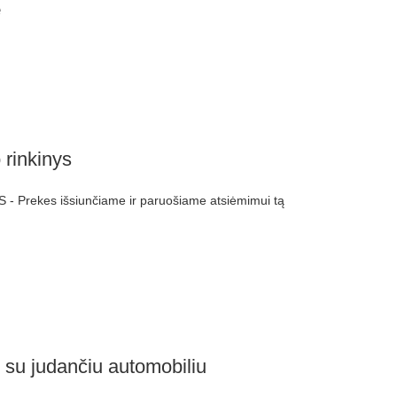
e
 rinkinys
- Prekes išsiunčiame ir paruošiame atsiėmimui tą
 su judančiu automobiliu