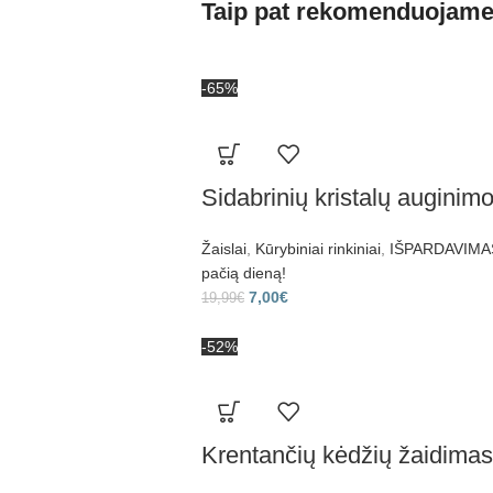
Taip pat rekomenduojam
-65%
Sidabrinių kristalų auginimo
Žaislai
,
Kūrybiniai rinkiniai
,
IŠPARDAVIMAS 
pačią dieną!
7,00
€
19,99
€
-52%
Krentančių kėdžių žaidimas