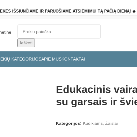
REKES IŠSIUNČIAME IR PARUOŠIAME ATSIĖMIMUI TĄ PAČIĄ DIENĄ! 
Ieškoti
REKIŲ KATEGORIJOS
APIE MUS
KONTAKTAI
esomis
Edukacinis vaira
su garsais ir šv
Kategorijos:
Kūdikiams
,
Žaislai