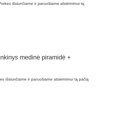
ekes išsiunčiame ir paruošiame atsiėmimui tą
rinkinys medinė piramidė +
 išsiunčiame ir paruošiame atsiėmimui tą pačią