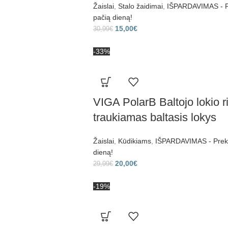
Žaislai
,
Stalo žaidimai
,
IŠPARDAVIMAS - Pr
pačią dieną!
15,00
€
30,99
€
-33%
VIGA PolarB Baltojo lokio 
traukiamas baltasis lokys
Žaislai
,
Kūdikiams
,
IŠPARDAVIMAS - Prekes
dieną!
20,00
€
29,99
€
-19%