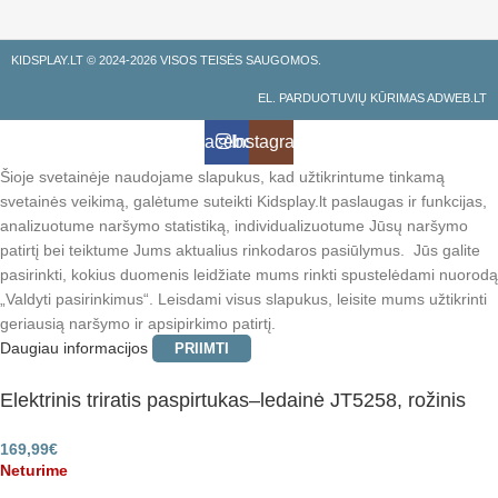
KIDSPLAY.LT ©
2024-2026 VISOS TEISĖS SAUGOMOS.
EL. PARDUOTUVIŲ KŪRIMAS ADWEB.LT
Facebook
Instagramas
Šioje svetainėje naudojame slapukus, kad užtikrintume tinkamą
svetainės veikimą, galėtume suteikti Kidsplay.lt paslaugas ir funkcijas,
analizuotume naršymo statistiką, individualizuotume Jūsų naršymo
patirtį bei teiktume Jums aktualius rinkodaros pasiūlymus. Jūs galite
pasirinkti, kokius duomenis leidžiate mums rinkti spustelėdami nuorodą
„Valdyti pasirinkimus“. Leisdami visus slapukus, leisite mums užtikrinti
geriausią naršymo ir apsipirkimo patirtį.
Daugiau informacijos
PRIIMTI
Elektrinis triratis paspirtukas–ledainė JT5258, rožinis
S
169,99
€
Neturime