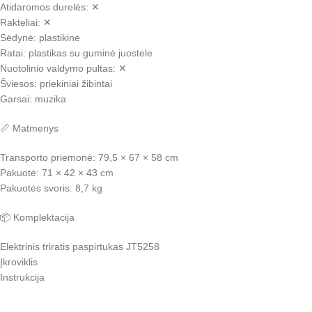
Atidaromos durelės: ✕
Rakteliai: ✕
Sėdynė: plastikinė
Ratai: plastikas su guminė juostele
Nuotolinio valdymo pultas: ✕
Šviesos: priekiniai žibintai
Garsai: muzika
📏 Matmenys
Transporto priemonė: 79,5 × 67 × 58 cm
Pakuotė: 71 × 42 × 43 cm
Pakuotės svoris: 8,7 kg
📦 Komplektacija
Elektrinis triratis paspirtukas JT5258
Įkroviklis
Instrukcija