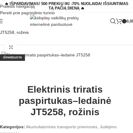
🔥 IŠPARDAVIMAS! 500 PREKIŲ IKI -70% NUOLAIDA! IŠSIUNTIMAS
Praleisti navigaciją
TĄ PAČIĄ DIENĄ 🔥
Pereiti prie pagrindinio turinio
0,0
Pagrindinis
»
Parduotuvė
»
Elektrinis triratis paspirtukas–ledainė
JT5258, rožinis
Padidinti
IŠPARDUOTA
Elektrinis triratis
paspirtukas–ledainė
JT5258, rožinis
Kategorijos:
Akumuliatorinės transporto priemonės
,
Judėjimo