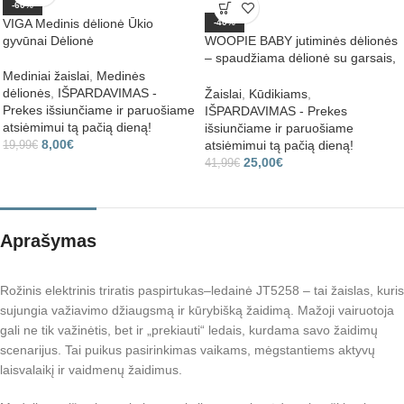
-60%
VIGA Medinis dėlionė Ūkio
-40%
gyvūnai Dėlionė
WOOPIE BABY jutiminės dėlionės
– spaudžiama dėlionė su garsais,
skaičiavimo mokymuisi, 20 vnt.
Mediniai žaislai
,
Medinės
dėlionės
,
IŠPARDAVIMAS -
Žaislai
,
Kūdikiams
,
Prekes išsiunčiame ir paruošiame
IŠPARDAVIMAS - Prekes
atsiėmimui tą pačią dieną!
išsiunčiame ir paruošiame
8,00
€
atsiėmimui tą pačią dieną!
19,99
€
25,00
€
41,99
€
Aprašymas
Rožinis elektrinis triratis paspirtukas–ledainė JT5258 – tai žaislas, kuris
sujungia važiavimo džiaugsmą ir kūrybišką žaidimą. Mažoji vairuotoja
gali ne tik važinėtis, bet ir „prekiauti“ ledais, kurdama savo žaidimų
scenarijus. Tai puikus pasirinkimas vaikams, mėgstantiems aktyvų
laisvalaikį ir vaidmenų žaidimus.