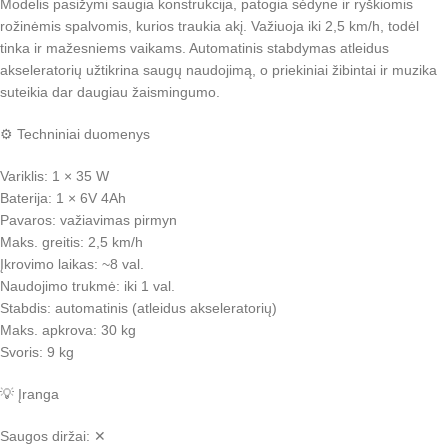
Modelis pasižymi saugia konstrukcija, patogia sėdyne ir ryškiomis
rožinėmis spalvomis, kurios traukia akį. Važiuoja iki 2,5 km/h, todėl
tinka ir mažesniems vaikams. Automatinis stabdymas atleidus
akseleratorių užtikrina saugų naudojimą, o priekiniai žibintai ir muzika
suteikia dar daugiau žaismingumo.
⚙️ Techniniai duomenys
Variklis: 1 × 35 W
Baterija: 1 × 6V 4Ah
Pavaros: važiavimas pirmyn
Maks. greitis: 2,5 km/h
Įkrovimo laikas: ~8 val.
Naudojimo trukmė: iki 1 val.
Stabdis: automatinis (atleidus akseleratorių)
Maks. apkrova: 30 kg
Svoris: 9 kg
💡 Įranga
Saugos diržai: ✕