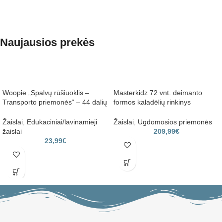
Naujausios prekės
Woopie „Spalvų rūšiuoklis –
Masterkidz 72 vnt. deimanto
Transporto priemonės“ – 44 dalių
formos kaladėlių rinkinys
edukacinis rinkinys
kūrybinėms ir STEM lentoms
Žaislai
,
Edukaciniai/lavinamieji
Žaislai
,
Ugdomosios priemonės
žaislai
209,99
€
23,99
€