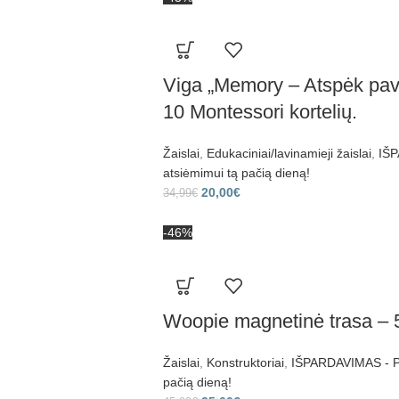
Viga „Memory – Atspėk pave
10 Montessori kortelių.
Žaislai
,
Edukaciniai/lavinamieji žaislai
,
IŠP
atsiėmimui tą pačią dieną!
20,00
€
34,99
€
-46%
Woopie magnetinė trasa – 
Žaislai
,
Konstruktoriai
,
IŠPARDAVIMAS - Pr
pačią dieną!