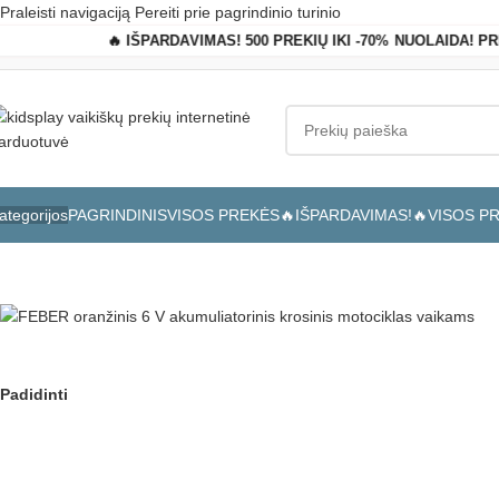
Praleisti navigaciją
Pereiti prie pagrindinio turinio
🔥 IŠPARDAVIMAS! 500 PREKIŲ IKI -70% NUOLAIDA! P
PAGRINDINIS
VISOS PREKĖS
🔥IŠPARDAVIMAS!🔥
VISOS P
ategorijos
Pagrindinis
»
Parduotuvė
»
FEBER oranžinis 6 V akumuliatorinis krosi
Padidinti