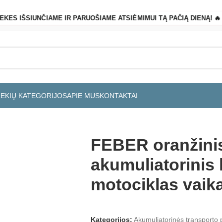
REKES IŠSIUNČIAME IR PARUOŠIAME ATSIĖMIMUI TĄ PAČIĄ DIENĄ! 🔥
REKIŲ KATEGORIJOS
APIE MUS
KONTAKTAI
nis motociklas vaikams
FEBER oranžinis
akumuliatorinis 
motociklas vai
Kategorijos:
Akumuliatorinės transporto