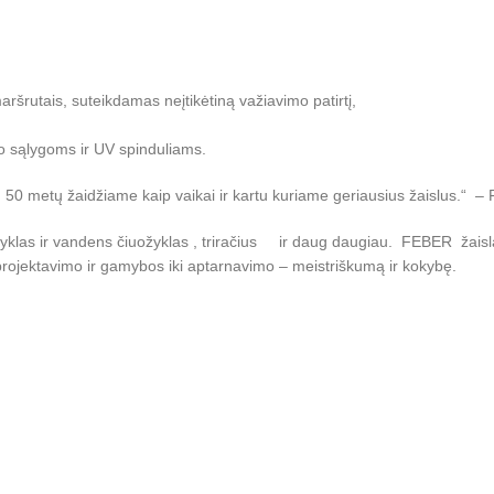
ršrutais, suteikdamas neįtikėtiną važiavimo patirtį,
o sąlygoms ir UV spinduliams.
50 metų žaidžiame kaip vaikai ir kartu kuriame geriausius žaislus.“ 
žyklas ir vandens čiuožyklas , triračius ir daug daugiau. FEBER žaisl
rojektavimo ir gamybos iki aptarnavimo – meistriškumą ir kokybę.