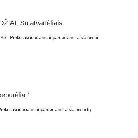
ŽIAI. Su atvartėliais
S - Prekes išsiunčiame ir paruošiame atsiėmimui
epurėliai“
ekes išsiunčiame ir paruošiame atsiėmimui tą