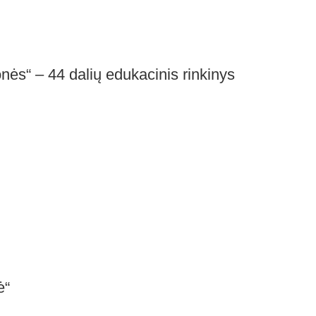
nės“ – 44 dalių edukacinis rinkinys
ė“