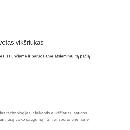
votas vikšriukas
 išsiunčiame ir paruošiame atsiėmimui tą pačią
s technologijas ir laikantis aukščiausių saugos
ikrinant jūsų vaiko saugumą . Ši transporto priemonė