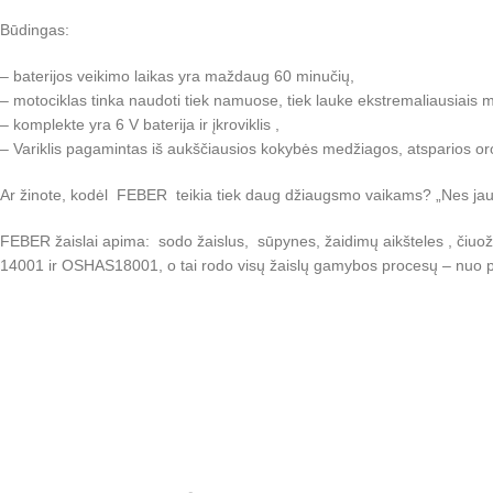
Būdingas:
– baterijos veikimo laikas yra maždaug 60 minučių,
– motociklas tinka naudoti tiek namuose, tiek lauke ekstremaliausiais ma
– komplekte yra 6 V baterija ir įkroviklis ,
– Variklis pagamintas iš aukščiausios kokybės medžiagos, atsparios or
Ar žinote, kodėl FEBER teikia tiek daug džiaugsmo vaikams? „Nes jau 
FEBER žaislai apima: sodo žaislus, sūpynes, žaidimų aikšteles , čiuo
14001 ir OSHAS18001, o tai rodo visų žaislų gamybos procesų – nuo ​​p