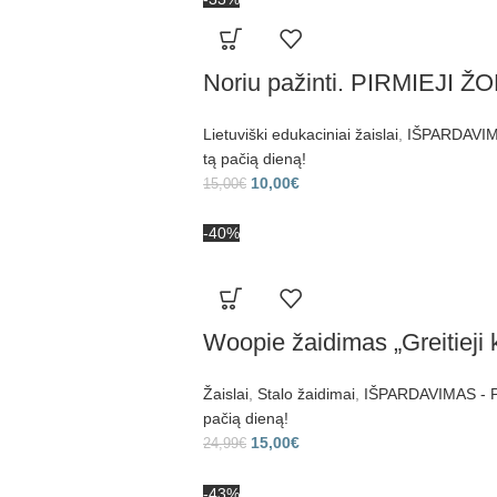
Noriu pažinti. PIRMIEJI ŽOD
Lietuviški edukaciniai žaislai
,
IŠPARDAVIMA
tą pačią dieną!
10,00
€
15,00
€
-40%
Woopie žaidimas „Greitieji k
Žaislai
,
Stalo žaidimai
,
IŠPARDAVIMAS - Pr
pačią dieną!
15,00
€
24,99
€
-43%