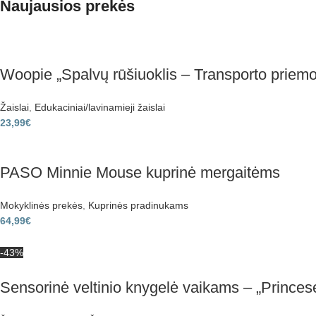
Naujausios prekės
Woopie „Spalvų rūšiuoklis – Transporto priemo
Žaislai
,
Edukaciniai/lavinamieji žaislai
23,99
€
PASO Minnie Mouse kuprinė mergaitėms
Mokyklinės prekės
,
Kuprinės pradinukams
64,99
€
-43%
Sensorinė veltinio knygelė vaikams – „Princes