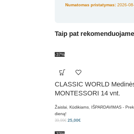
Numatomas pristatymas:
2026-08-
Taip pat rekomenduojam
-37%
CLASSIC WORLD Medinės s
MONTESSORI 14 vnt.
Žaislai
,
Kūdikiams
,
IŠPARDAVIMAS - Prekes
dieną!
25,00
€
39,99
€
-33%