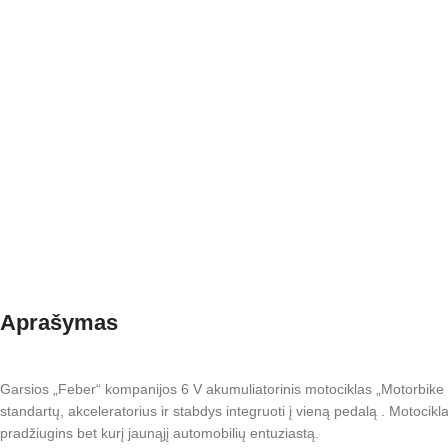
Aprašymas
Garsios „Feber“ kompanijos 6 V akumuliatorinis motociklas „Motorbike 
standartų, akceleratorius ir stabdys integruoti į vieną pedalą . Motocikla
pradžiugins bet kurį jaunąjį automobilių entuziastą.