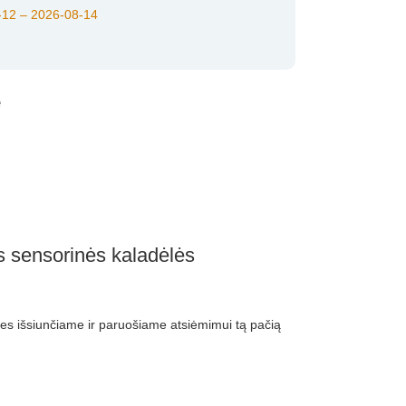
12 – 2026-08-14
e
ensorinės kaladėlės
 išsiunčiame ir paruošiame atsiėmimui tą pačią