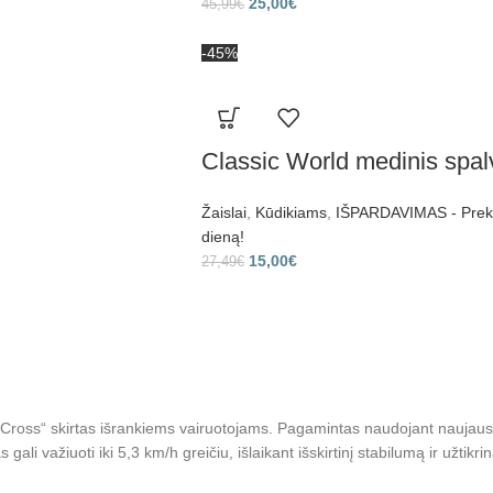
25,00
€
45,99
€
-45%
Classic World medinis spal
Žaislai
,
Kūdikiams
,
IŠPARDAVIMAS - Prekes
dieną!
15,00
€
27,49
€
Cross“ skirtas išrankiems vairuotojams. Pagamintas naudojant naujausia
s gali važiuoti iki 5,3 km/h greičiu, išlaikant išskirtinį stabilumą ir užt