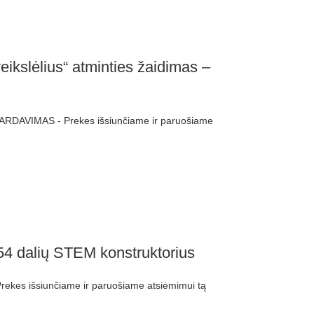
ikslėlius“ atminties žaidimas –
ARDAVIMAS - Prekes išsiunčiame ir paruošiame
54 dalių STEM konstruktorius
ekes išsiunčiame ir paruošiame atsiėmimui tą