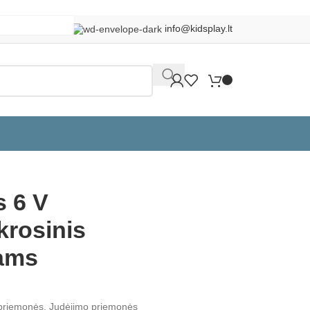
info@kidsplay.lt
Grįžti į produktus
 6 V
krosinis
kams
 priemonės
,
Judėjimo priemonės