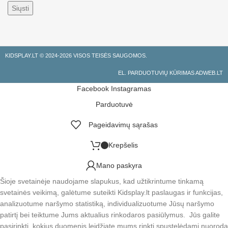
KIDSPLAY.LT ©
2024-2026 VISOS TEISĖS SAUGOMOS.
EL. PARDUOTUVIŲ KŪRIMAS ADWEB.LT
Facebook
Instagramas
Parduotuvė
Pageidavimų sąrašas
Krepšelis
Mano paskyra
Šioje svetainėje naudojame slapukus, kad užtikrintume tinkamą
svetainės veikimą, galėtume suteikti Kidsplay.lt paslaugas ir funkcijas,
analizuotume naršymo statistiką, individualizuotume Jūsų naršymo
patirtį bei teiktume Jums aktualius rinkodaros pasiūlymus. Jūs galite
pasirinkti, kokius duomenis leidžiate mums rinkti spustelėdami nuorodą