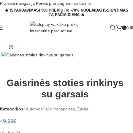
Praleisti navigaciją
Pereiti prie pagrindinio turinio
🔥 IŠPARDAVIMAS! 500 PREKIŲ IKI -70% NUOLAIDA! IŠSIUNTIMAS
TĄ PAČIĄ DIENĄ 🔥
0,0
Pagrindinis
»
Parduotuvė
»
Gaisrinės stoties rinkinys su garsais
Padidinti
Gaisrinės stoties rinkinys
su garsais
Kategorijos:
Automobiliai ir transportas
,
Žaislai
49,99
€