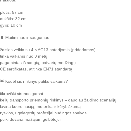
Pakuotė:
plotis: 57 cm
aukštis: 32 cm
gylis: 10 cm
🔋 Maitinimas ir saugumas
žaislas veikia su 4 × AG13 baterijomis (pridedamos)
tinka vaikams nuo 3 metų
pagamintas iš saugių, patvarių medžiagų
CE sertifikatas, atitinka EN71 standartą
🌟 Kodėl šis rinkinys patiks vaikams?
tikroviški sirenos garsai
kelių transporto priemonių rinkinys – daugiau žaidimo scenarijų
lavina koordinaciją, motoriką ir kūrybiškumą
ryškios, ugniagesių profesijai būdingos spalvos
puiki dovana mažajam gelbėtojui