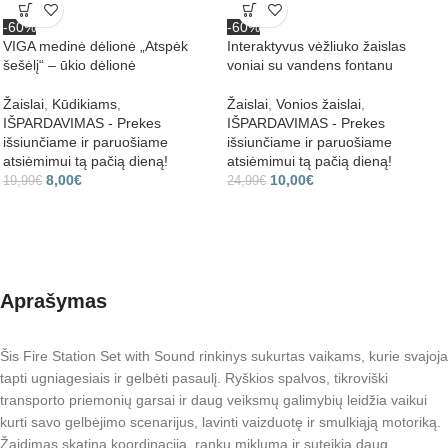
-60%
-60%
VIGA medinė dėlionė „Atspėk
Interaktyvus vėžliuko žaislas
šešėlį“ – ūkio dėlionė
voniai su vandens fontanu
Žaislai
,
Kūdikiams
,
Žaislai
,
Vonios žaislai
,
IŠPARDAVIMAS - Prekes
IŠPARDAVIMAS - Prekes
išsiunčiame ir paruošiame
išsiunčiame ir paruošiame
atsiėmimui tą pačią dieną!
atsiėmimui tą pačią dieną!
8,00
€
10,00
€
19,99
€
24,99
€
Aprašymas
Šis Fire Station Set with Sound rinkinys sukurtas vaikams, kurie svajoja
tapti ugniagesiais ir gelbėti pasaulį. Ryškios spalvos, tikroviški
transporto priemonių garsai ir daug veiksmų galimybių leidžia vaikui
kurti savo gelbėjimo scenarijus, lavinti vaizduotę ir smulkiąją motoriką.
Žaidimas skatina koordinaciją, rankų miklumą ir suteikia daug