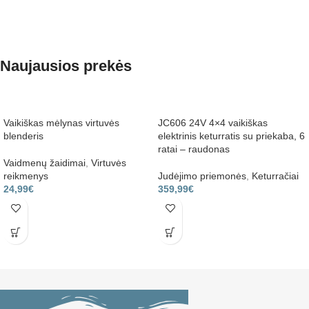
Naujausios prekės
Vaikiškas mėlynas virtuvės
JC606 24V 4×4 vaikiškas
blenderis
elektrinis keturratis su priekaba, 6
ratai – raudonas
Vaidmenų žaidimai
,
Virtuvės
reikmenys
Judėjimo priemonės
,
Keturračiai
24,99
€
359,99
€