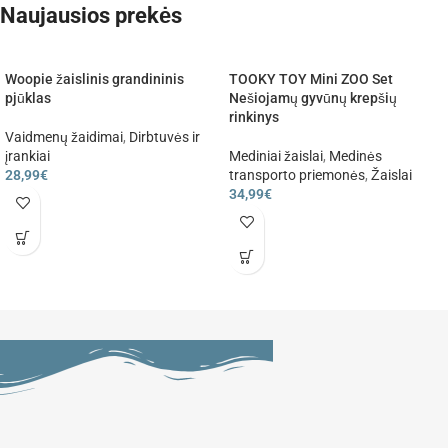
Naujausios prekės
Woopie žaislinis grandininis
TOOKY TOY Mini ZOO Set
pjūklas
Nešiojamų gyvūnų krepšių
rinkinys
Vaidmenų žaidimai
,
Dirbtuvės ir
įrankiai
Mediniai žaislai
,
Medinės
28,99
€
transporto priemonės
,
Žaislai
34,99
€