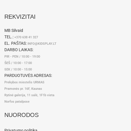
REKVIZITAI
MB Silvaid
TEL.:
+370 638 41 327
EL. PAŠTAS:
INFO@KIDSPLAY.LT
DARBO LAIKAS:
PIR - PEN / 10:00 - 19:00
ŠEŠ / 10:00 - 17:00
SEK / 10:00 - 15:00
PARDUOTUVĖS ADRESAS:
Prekybos miestelis URMAS
Pramonės pr. 16F, Kaunas
Rytinė galerija, 11 salė, 1F1b vieta
Norfos patalpose
NUORODOS
Privatumo politika