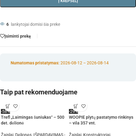
Į KREPŠELĮ
6
lankytojai domisi šia preke
Įsiminti prekę
Numatomas pristatymas:
2026-08-12 – 2026-08-14
Taip pat rekomenduojame
-58%
-29%
Trefl „Laimingas šuniukas“ – 500
WOOPIE plytų pastatymo rinkinys
det. dėlionė
– vila 357 vnt.
Žaislai
,
Dėlionės
,
IŠPARDAVIMAS -
Žaislai
,
Konstruktoriai
,