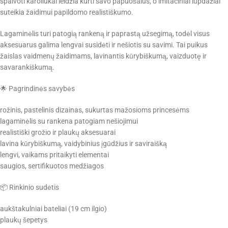
spalvoti karoliukai leidžia kurti savo papuošalus, o imitaciniai lūpdažiai
suteikia žaidimui papildomo realistiškumo.
Lagaminėlis turi patogią rankeną ir paprastą užsegimą, todėl visus
aksesuarus galima lengvai susidėti ir nešiotis su savimi. Tai puikus
žaislas vaidmenų žaidimams, lavinantis kūrybiškumą, vaizduotę ir
savarankiškumą.
🌟 Pagrindinės savybės
rožinis, pastelinis dizainas, sukurtas mažosioms princesėms
lagaminėlis su rankena patogiam nešiojimui
realistiški grožio ir plaukų aksesuarai
lavina kūrybiškumą, vaidybinius įgūdžius ir saviraišką
lengvi, vaikams pritaikyti elementai
saugios, sertifikuotos medžiagos
📦 Rinkinio sudėtis
aukštakulniai bateliai (19 cm ilgio)
plaukų šepetys