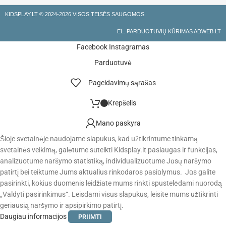
KIDSPLAY.LT ©
2024-2026 VISOS TEISĖS SAUGOMOS.
EL. PARDUOTUVIŲ KŪRIMAS ADWEB.LT
Facebook
Instagramas
Parduotuvė
Pageidavimų sąrašas
Krepšelis
Mano paskyra
Šioje svetainėje naudojame slapukus, kad užtikrintume tinkamą
svetainės veikimą, galėtume suteikti Kidsplay.lt paslaugas ir funkcijas,
analizuotume naršymo statistiką, individualizuotume Jūsų naršymo
patirtį bei teiktume Jums aktualius rinkodaros pasiūlymus. Jūs galite
pasirinkti, kokius duomenis leidžiate mums rinkti spustelėdami nuorodą
„Valdyti pasirinkimus“. Leisdami visus slapukus, leisite mums užtikrinti
geriausią naršymo ir apsipirkimo patirtį.
Daugiau informacijos
PRIIMTI