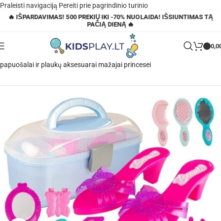
Praleisti navigaciją
Pereiti prie pagrindinio turinio
🔥 IŠPARDAVIMAS! 500 PREKIŲ IKI -70% NUOLAIDA! IŠSIUNTIMAS TĄ
PAČIĄ DIENĄ 🔥
0,0
Pagrindinis
»
Parduotuvė
»
Grožio rinkinys lagamine – aukštakulniai,
papuošalai ir plaukų aksesuarai mažajai princesei