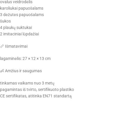
ovalus veidrodėlis
karoliukai papuošalams
3 dėžutės papuošalams
šukos
4 plaukų suktukai
2 imitaciniai lūpdažiai
📏 Išmatavimai
lagaminėlis: 27 × 12 × 13 cm
👶 Amžius ir saugumas
tinkamas vaikams nuo 3 metų
pagamintas iš tvirto, sertifikuoto plastiko
CE sertifikatas, atitinka EN71 standartą