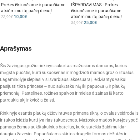
Prekes išsiunčiame ir paruošiame
IŠPARDAVIMAS - Prekes
atsiėmimui tą pačią dieną!
išsiunčiame ir paruošiame
10,00
€
atsiėmimui tą pačią dieną!
23,99
€
25,00
€
34,99
€
Aprašymas
Šis žavingas grožio rinkinys sukurtas mažosioms damoms, kurios
mėgsta puoštis, kurti šukuosenas ir mėgdžioti mamos grožio ritualus.
Lagaminėlyje slepiasi visi svarbiausi aksesuarai, leidžiantys vaikui
pasijusti tikra princese – nuo aukštakulnių iki papuošalų ir plaukų
priemonių. Pastelinės, rožinės spalvos ir mielas dizainas iš karto
patraukia akį ir kviečia žaisti.
Rinkinyje esantis plaukų džiovintuvas primena tikrą, o ovalus veidrodėlis
ir šukos leidžia kurti įvairias šukuosenas. Mažosios mados kūrėjos ypač
pamėgs žemus aukštakulnius batelius, kurie suteikia žaidimui dar
daugiau žavesio. Papuošalams skirtos drugelio formos dėžutės ir