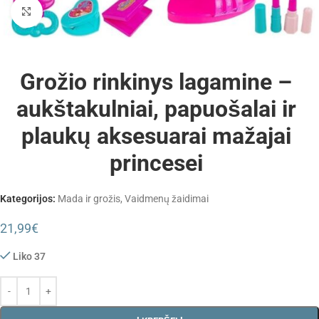
Padidinti
Grožio rinkinys lagamine –
aukštakulniai, papuošalai ir
plaukų aksesuarai mažajai
princesei
Kategorijos:
Mada ir grožis
,
Vaidmenų žaidimai
21,99
€
Liko 37