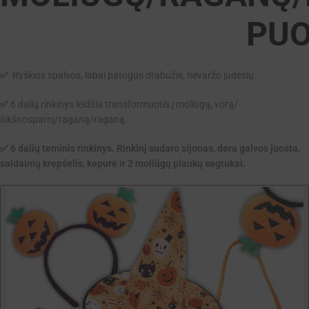
PU
✅
Ryškios spalvos, labai patogus drabužis, nevaržo judesių.
✅
6 dalių rinkinys leidžia transformuotis į moliūgą, vorą/
šikšnosparnį/raganą/raganą.
✅ 6 dalių teminis rinkinys. Rinkinį sudaro sijonas, dera galvos juosta,
saldainių krepšelis, kepurė ir 2 moliūgų plaukų segtukai.