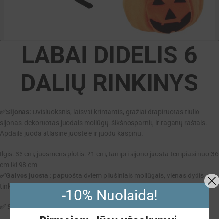
LABAI DIDELIS 6
DALIŲ RINKINYS
✅Sijonas:
Dvisluoksnis, laisvai krintantis, gražiai drapiruotas tiulio
sijonas, dekoruotas juodais moliūgų, šikšnosparnių ir raganų raštais.
Apdaila juoda atlasine juostele ir juodu kaspinu.
Ilgis: 33 cm, juosmens plotis: 21 cm, tampri sijono juosta tempiasi nuo 36
cm iki 98 cm
✅Galvos juosta
: papuošta dviem pliušiniais moliūgais, vienas dydis
tinka visiems.
-10% Nuolaida!
✅ Saldainių krepšelis