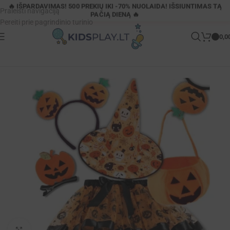
🔥 IŠPARDAVIMAS! 500 PREKIŲ IKI -70% NUOLAIDA! IŠSIUNTIMAS TĄ
Praleisti navigaciją
PAČIĄ DIENĄ 🔥
Pereiti prie pagrindinio turinio
0,0
Pagrindinis
»
Parduotuvė
»
Helovino moliūgo kostiumas
Padidinti