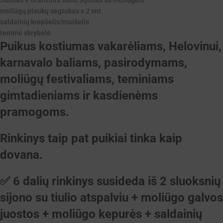
moliūgų plaukų segtukas x 2 vnt.
saldainių krepšelis/maišelis
teminė skrybėlė
Puikus kostiumas vakarėliams, Helovinui,
karnavalo baliams, pasirodymams,
moliūgų festivaliams, teminiams
gimtadieniams ir kasdienėms
pramogoms.
Rinkinys taip pat puikiai tinka kaip
dovana.
✅ 6 dalių rinkinys susideda iš 2 sluoksnių
sijono su tiulio atspalviu + moliūgo galvos
juostos + moliūgo kepurės + saldainių