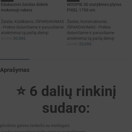
Edukacinis žaislas didelė
WOOPIE 3D statybinės plytos
mokomoji raketa
PIXEL 1750 vnt.
Žaislai
,
Kūdikiams
,
IŠPARDAVIMAS
Žaislai
,
Konstruktoriai
,
- Prekes išsiunčiame ir paruošiame
IŠPARDAVIMAS - Prekes
atsiėmimui tą pačią dieną!
išsiunčiame ir paruošiame
30,00
€
atsiėmimui tą pačią dieną!
39,99
€
25,00
€
34,99
€
Aprašymas
⭐ 6 dalių rinkinį
sudaro:
pliušinis galvos lankelis su moliūgais
Juodas ir oranžinis tiulio sijonas su moliūgais