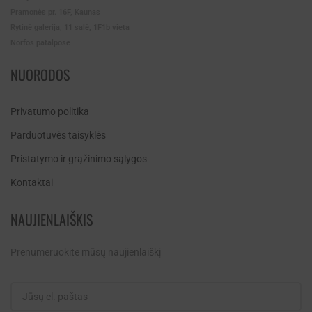
Pramonės pr. 16F, Kaunas
Rytinė galerija, 11 salė, 1F1b vieta
Norfos patalpose
NUORODOS
Privatumo politika
Parduotuvės taisyklės
Pristatymo ir grąžinimo sąlygos
Kontaktai
NAUJIENLAIŠKIS
Prenumeruokite mūsų naujienlaiškį