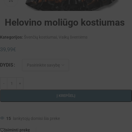
Helovino moliūgo kostiumas
Kategorijos:
Švenčių kostiumai
,
Vaikų šventėms
39,99
€
DYDIS
Į KREPŠELĮ
15
lankytojų domisi šia preke
Įsiminti prekę