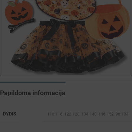
Papildoma informacija
DYDIS
110-116
,
122-128
,
134-140
,
146-152
,
98-104