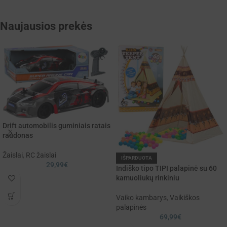
Naujausios prekės
Drift automobilis guminiais ratais
raudonas
Žaislai
,
RC žaislai
IŠPARDUOTA
29,99
€
Indiško tipo TIPI palapinė su 60
kamuoliukų rinkiniu
Vaiko kambarys
,
Vaikiškos
palapinės
69,99
€