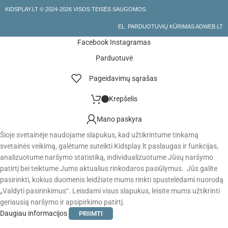
KIDSPLAY.LT ©
2024-2026 VISOS TEISĖS SAUGOMOS.
EL. PARDUOTUVIŲ KŪRIMAS ADWEB.LT
Facebook
Instagramas
Parduotuvė
Pageidavimų sąrašas
Krepšelis
Mano paskyra
Šioje svetainėje naudojame slapukus, kad užtikrintume tinkamą
svetainės veikimą, galėtume suteikti Kidsplay.lt paslaugas ir funkcijas,
analizuotume naršymo statistiką, individualizuotume Jūsų naršymo
patirtį bei teiktume Jums aktualius rinkodaros pasiūlymus. Jūs galite
pasirinkti, kokius duomenis leidžiate mums rinkti spustelėdami nuorodą
„Valdyti pasirinkimus“. Leisdami visus slapukus, leisite mums užtikrinti
geriausią naršymo ir apsipirkimo patirtį.
Daugiau informacijos
PRIIMTI