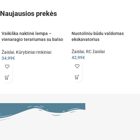
Naujausios prekės
Vaikiška naktinė lempa –
Nuotoliniu būdu valdomas
vienaragio terariumas su balso
ekskavatorius
valdymu
Žaislai
,
RC žaislai
Žaislai
,
Kūrybiniai rinkiniai
42,99
€
34,99
€