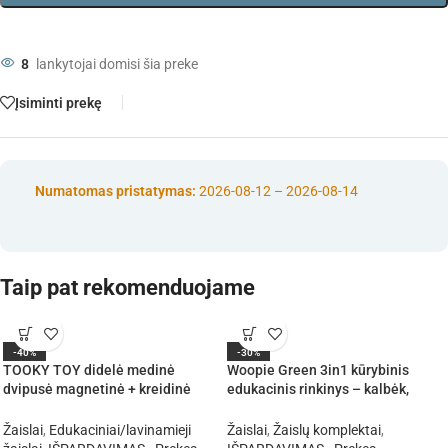
8
lankytojai domisi šia preke
Įsiminti prekę
Numatomas pristatymas:
2026-08-12 – 2026-08-14
Taip pat rekomenduojame
-40%
-30%
TOOKY TOY didelė medinė
Woopie Green 3in1 kūrybinis
dvipusė magnetinė + kreidinė
edukacinis rinkinys – kalbėk,
lenta
dėliok, kurk!
Žaislai
,
Edukaciniai/lavinamieji
Žaislai
,
Žaislų komplektai
,