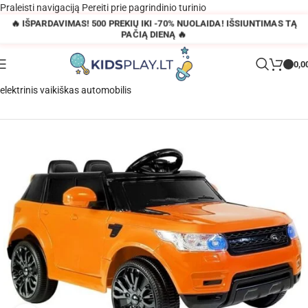
Praleisti navigaciją
Pereiti prie pagrindinio turinio
🔥 IŠPARDAVIMAS! 500 PREKIŲ IKI -70% NUOLAIDA! IŠSIUNTIMAS TĄ
PAČIĄ DIENĄ 🔥
0,0
Pagrindinis
»
Parduotuvė
»
HL1638 Electric Ride On Car – orandžinis
elektrinis vaikiškas automobilis