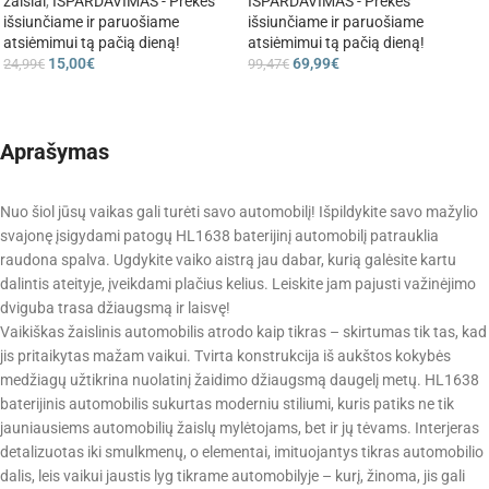
žaislai
,
IŠPARDAVIMAS - Prekes
IŠPARDAVIMAS - Prekes
išsiunčiame ir paruošiame
išsiunčiame ir paruošiame
atsiėmimui tą pačią dieną!
atsiėmimui tą pačią dieną!
15,00
€
69,99
€
24,99
€
99,47
€
Aprašymas
Nuo šiol jūsų vaikas gali turėti savo automobilį! Išpildykite savo mažylio
svajonę įsigydami patogų HL1638 baterijinį automobilį patrauklia
raudona spalva. Ugdykite vaiko aistrą jau dabar, kurią galėsite kartu
dalintis ateityje, įveikdami plačius kelius. Leiskite jam pajusti važinėjimo
dviguba trasa džiaugsmą ir laisvę!
Vaikiškas žaislinis automobilis atrodo kaip tikras – skirtumas tik tas, kad
jis pritaikytas mažam vaikui. Tvirta konstrukcija iš aukštos kokybės
medžiagų užtikrina nuolatinį žaidimo džiaugsmą daugelį metų. HL1638
baterijinis automobilis sukurtas moderniu stiliumi, kuris patiks ne tik
jauniausiems automobilių žaislų mylėtojams, bet ir jų tėvams. Interjeras
detalizuotas iki smulkmenų, o elementai, imituojantys tikras automobilio
dalis, leis vaikui jaustis lyg tikrame automobilyje – kurį, žinoma, jis gali