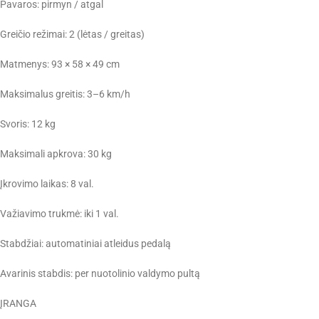
Pavaros: pirmyn / atgal
Greičio režimai: 2 (lėtas / greitas)
Matmenys: 93 × 58 × 49 cm
Maksimalus greitis: 3–6 km/h
Svoris: 12 kg
Maksimali apkrova: 30 kg
Įkrovimo laikas: 8 val.
Važiavimo trukmė: iki 1 val.
Stabdžiai: automatiniai atleidus pedalą
Avarinis stabdis: per nuotolinio valdymo pultą
ĮRANGA