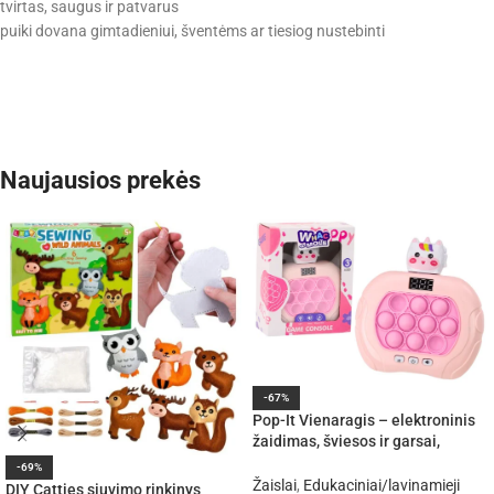
tvirtas, saugus ir patvarus
puiki dovana gimtadieniui, šventėms ar tiesiog nustebinti
Naujausios prekės
-67%
Pop-It Vienaragis – elektroninis
žaidimas, šviesos ir garsai,
rožinis
-69%
Žaislai
,
Edukaciniai/lavinamieji
DIY Catties siuvimo rinkinys