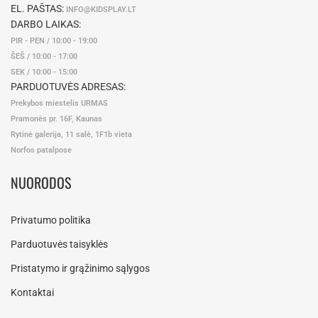
EL. PAŠTAS:
INFO@KIDSPLAY.LT
DARBO LAIKAS:
PIR - PEN / 10:00 - 19:00
ŠEŠ / 10:00 - 17:00
SEK / 10:00 - 15:00
PARDUOTUVĖS ADRESAS:
Prekybos miestelis URMAS
Pramonės pr. 16F, Kaunas
Rytinė galerija, 11 salė, 1F1b vieta
Norfos patalpose
NUORODOS
Privatumo politika
Parduotuvės taisyklės
Pristatymo ir grąžinimo sąlygos
Kontaktai