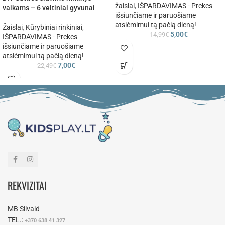
žaislai
,
IŠPARDAVIMAS - Prekes
vaikams – 6 veltiniai gyvunai
išsiunčiame ir paruošiame
atsiėmimui tą pačią dieną!
Žaislai
,
Kūrybiniai rinkiniai
,
5,00
€
14,99
€
IŠPARDAVIMAS - Prekes
išsiunčiame ir paruošiame
atsiėmimui tą pačią dieną!
7,00
€
22,49
€
REKVIZITAI
MB Silvaid
TEL.:
+370 638 41 327