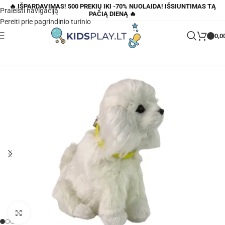
🔥 IŠPARDAVIMAS! 500 PREKIŲ IKI -70% NUOLAIDA! IŠSIUNTIMAS TĄ
Praleisti navigaciją
PAČIĄ DIENĄ 🔥
Pereiti prie pagrindinio turinio
0,0
Pagrindinis
»
Parduotuvė
»
Interaktyvus pliušinis pudelis
Padidinti