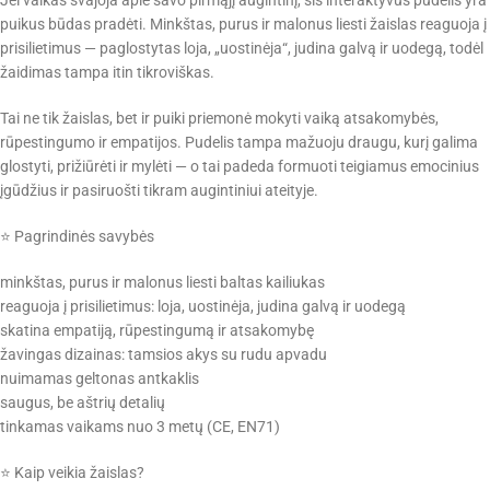
puikus būdas pradėti. Minkštas, purus ir malonus liesti žaislas reaguoja į
prisilietimus — paglostytas loja, „uostinėja“, judina galvą ir uodegą, todėl
žaidimas tampa itin tikroviškas.
Tai ne tik žaislas, bet ir puiki priemonė mokyti vaiką atsakomybės,
rūpestingumo ir empatijos. Pudelis tampa mažuoju draugu, kurį galima
glostyti, prižiūrėti ir mylėti — o tai padeda formuoti teigiamus emocinius
įgūdžius ir pasiruošti tikram augintiniui ateityje.
⭐ Pagrindinės savybės
minkštas, purus ir malonus liesti baltas kailiukas
reaguoja į prisilietimus: loja, uostinėja, judina galvą ir uodegą
skatina empatiją, rūpestingumą ir atsakomybę
žavingas dizainas: tamsios akys su rudu apvadu
nuimamas geltonas antkaklis
saugus, be aštrių detalių
tinkamas vaikams nuo 3 metų (CE, EN71)
⭐ Kaip veikia žaislas?