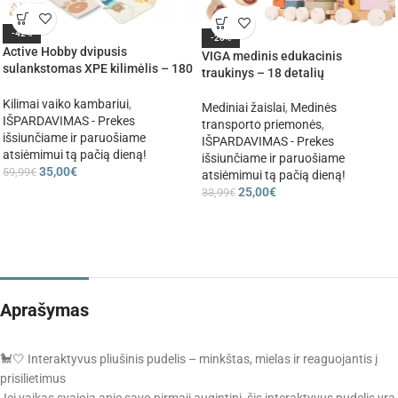
-42%
-26%
Active Hobby dvipusis
VIGA medinis edukacinis
sulankstomas XPE kilimėlis – 180
traukinys – 18 detalių
× 120 × 0,8 cm
Kilimai vaiko kambariui
,
Mediniai žaislai
,
Medinės
IŠPARDAVIMAS - Prekes
transporto priemonės
,
išsiunčiame ir paruošiame
IŠPARDAVIMAS - Prekes
atsiėmimui tą pačią dieną!
išsiunčiame ir paruošiame
35,00
€
59,99
€
atsiėmimui tą pačią dieną!
25,00
€
33,99
€
Aprašymas
🐩🤍 Interaktyvus pliušinis pudelis – minkštas, mielas ir reaguojantis į
prisilietimus
Jei vaikas svajoja apie savo pirmąjį augintinį, šis interaktyvus pudelis yra