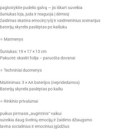
paglostykite pudelio galvą — jis iškart suveikia
šuniukas loja, juda ir reaguoja į dėmesį
žaidimas skatina emocinį ryšį ir vaidmeninius scenarijus
baterijų skyrelis paslėptas po kailiuku
⭐ Matmenys
Šuniukas: 19 × 17 × 13 cm
Pakuotė: skaidri folija – paruošta dovanai
⭐ Techniniai duomenys
Maitinimas: 3 × AA baterijos (nepridedamos)
Baterijų skyrelis paslėptas po kailiu
⭐ Rinkinio privalumai
puikus pirmasis „augintinis“ vaikui
suteikia daug švelnių emocijų ir žaidimo džiaugsmo
lavina socialinius ir emocinius įgūdžius