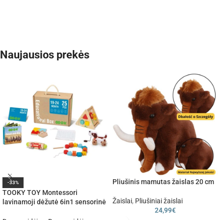
Naujausios prekės
Pliušinis mamutas žaislas 20 cm
-33%
TOOKY TOY Montessori
Žaislai
,
Pliušiniai žaislai
lavinamoji dėžutė 6in1 sensorinė
24,99
€
19–24 mėn.