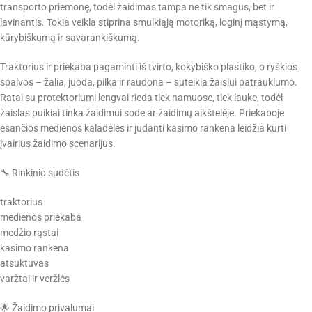
transporto priemonę, todėl žaidimas tampa ne tik smagus, bet ir
lavinantis. Tokia veikla stiprina smulkiąją motoriką, loginį mąstymą,
kūrybiškumą ir savarankiškumą.
Traktorius ir priekaba pagaminti iš tvirto, kokybiško plastiko, o ryškios
spalvos – žalia, juoda, pilka ir raudona – suteikia žaislui patrauklumo.
Ratai su protektoriumi lengvai rieda tiek namuose, tiek lauke, todėl
žaislas puikiai tinka žaidimui sode ar žaidimų aikštelėje. Priekaboje
esančios medienos kaladėlės ir judanti kasimo rankena leidžia kurti
įvairius žaidimo scenarijus.
🔧 Rinkinio sudėtis
traktorius
medienos priekaba
medžio rąstai
kasimo rankena
atsuktuvas
varžtai ir veržlės
🌟 Žaidimo privalumai