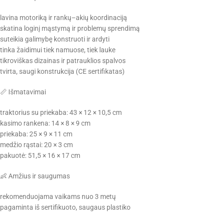
lavina motoriką ir rankų–akių koordinaciją
skatina loginį mąstymą ir problemų sprendimą
suteikia galimybę konstruoti ir ardyti
tinka žaidimui tiek namuose, tiek lauke
tikroviškas dizainas ir patrauklios spalvos
tvirta, saugi konstrukcija (CE sertifikatas)
📏 Išmatavimai
traktorius su priekaba: 43 × 12 × 10,5 cm
kasimo rankena: 14 × 8 × 9 cm
priekaba: 25 × 9 × 11 cm
medžio rąstai: 20 × 3 cm
pakuotė: 51,5 × 16 × 17 cm
👶 Amžius ir saugumas
rekomenduojama vaikams nuo 3 metų
pagaminta iš sertifikuoto, saugaus plastiko