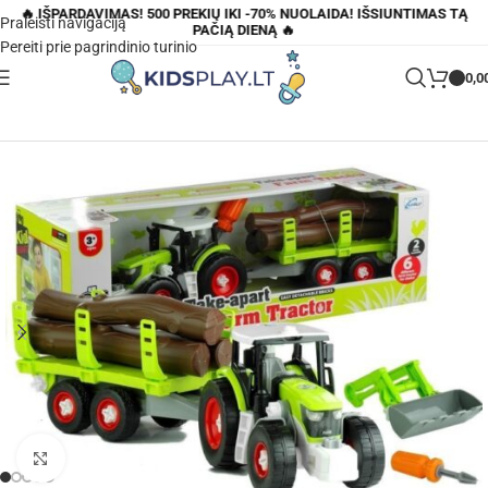
🔥 IŠPARDAVIMAS! 500 PREKIŲ IKI -70% NUOLAIDA! IŠSIUNTIMAS TĄ
Praleisti navigaciją
PAČIĄ DIENĄ 🔥
Pereiti prie pagrindinio turinio
0,0
Pagrindinis
»
Parduotuvė
»
Išardomas traktorius su medienos priekaba
Padidinti