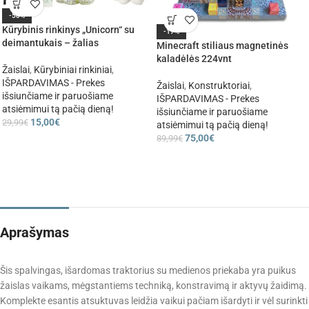
-50%
Kūrybinis rinkinys „Unicorn“ su
-17%
deimantukais – žalias
Minecraft stiliaus magnetinės
kaladėlės 224vnt
Žaislai
,
Kūrybiniai rinkiniai
,
IŠPARDAVIMAS - Prekes
Žaislai
,
Konstruktoriai
,
išsiunčiame ir paruošiame
IŠPARDAVIMAS - Prekes
atsiėmimui tą pačią dieną!
išsiunčiame ir paruošiame
15,00
€
29,99
€
atsiėmimui tą pačią dieną!
75,00
€
89,99
€
Aprašymas
Šis spalvingas, išardomas traktorius su medienos priekaba yra puikus
žaislas vaikams, mėgstantiems techniką, konstravimą ir aktyvų žaidimą.
Komplekte esantis atsuktuvas leidžia vaikui pačiam išardyti ir vėl surinkti