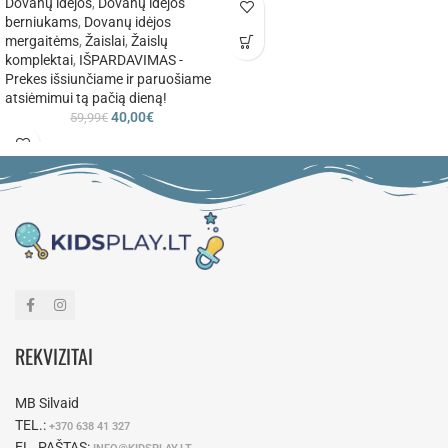
Dovanų idėjos
,
Dovanų idėjos
berniukams
,
Dovanų idėjos
mergaitėms
,
Žaislai
,
Žaislų
komplektai
,
IŠPARDAVIMAS -
Prekes išsiunčiame ir paruošiame
atsiėmimui tą pačią dieną!
40,00
€
59,99
€
REKVIZITAI
MB Silvaid
TEL.:
+370 638 41 327
EL. PAŠTAS: