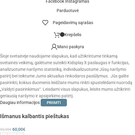
Facebook
Instagramas
Parduotuvė
Pageidavimų sąrašas
Krepšelis
Mano paskyra
Šioje svetainėje naudojame slapukus, kad užtikrintume tinkamą
svetainės veikimą, galėtume suteikti Kidsplay.lt paslaugas ir funkcijas,
analizuotume naršymo statistiką, individualizuotume Jūsų naršymo
patirtį bei teiktume Jums aktualius rinkodaros pasiūlymus. Jūs galite
pasirinkti, kokius duomenis leidžiate mums rinkti spustelėdami nuorodą
„Valdyti pasirinkimus“. Leisdami visus slapukus, leisite mums užtikrinti
geriausią naršymo ir apsipirkimo patirtį.
Daugiau informacijos
PRIIMTI
Išmanus kalbantis pieštukas
60,00
€
99,99
€