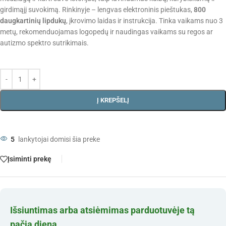
girdimąjį suvokimą. Rinkinyje – lengvas elektroninis pieštukas,
800
daugkartinių lipdukų
, įkrovimo laidas ir instrukcija. Tinka vaikams nuo 3
metų, rekomenduojamas logopedų ir naudingas vaikams su regos ar
autizmo spektro sutrikimais.
Į KREPŠELĮ
5
lankytojai domisi šia preke
Įsiminti prekę
Išsiuntimas arba atsiėmimas parduotuvėje tą
pačią dieną