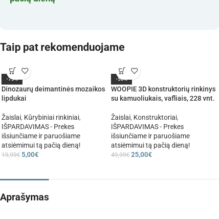
Taip pat rekomenduojame
-75%
-50%
Dinozaurų deimantinės mozaikos
WOOPIE 3D konstruktorių rinkinys
lipdukai
su kamuoliukais, vafliais, 228 vnt.
Žaislai
,
Kūrybiniai rinkiniai
,
Žaislai
,
Konstruktoriai
,
IŠPARDAVIMAS - Prekes
IŠPARDAVIMAS - Prekes
išsiunčiame ir paruošiame
išsiunčiame ir paruošiame
atsiėmimui tą pačią dieną!
atsiėmimui tą pačią dieną!
5,00
€
25,00
€
19,99
€
49,99
€
Aprašymas