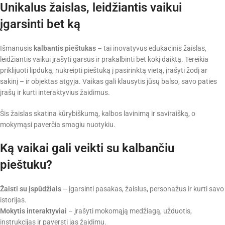
Unikalus žaislas, leidžiantis vaikui
įgarsinti bet ką
Išmanusis
kalbantis pieštukas
– tai inovatyvus edukacinis žaislas,
leidžiantis vaikui įrašyti garsus ir prakalbinti bet kokį daiktą. Tereikia
priklijuoti lipduką, nukreipti pieštuką į pasirinktą vietą, įrašyti žodį ar
sakinį – ir objektas atgyja. Vaikas gali klausytis jūsų balso, savo paties
įrašų ir kurti interaktyvius žaidimus.
Šis žaislas skatina kūrybiškumą, kalbos lavinimą ir saviraišką, o
mokymąsi paverčia smagiu nuotykiu.
Ką vaikai gali veikti su kalbančiu
pieštuku?
Žaisti su įspūdžiais
– įgarsinti pasakas, žaislus, personažus ir kurti savo
istorijas.
Mokytis interaktyviai
– įrašyti mokomąją medžiagą, užduotis,
instrukcijas ir paversti jas žaidimu.