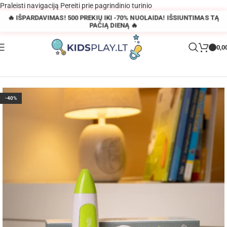
Praleisti navigaciją
Pereiti prie pagrindinio turinio
🔥 IŠPARDAVIMAS! 500 PREKIŲ IKI -70% NUOLAIDA! IŠSIUNTIMAS TĄ
PAČIĄ DIENĄ 🔥
0,0
Pagrindinis
»
Parduotuvė
»
Išmanus kalbantis pieštukas
-40%