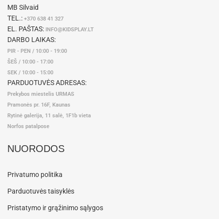
MB Silvaid
TEL.:
+370 638 41 327
EL. PAŠTAS:
INFO@KIDSPLAY.LT
DARBO LAIKAS:
PIR - PEN / 10:00 - 19:00
ŠEŠ / 10:00 - 17:00
SEK / 10:00 - 15:00
PARDUOTUVĖS ADRESAS:
Prekybos miestelis URMAS
Pramonės pr. 16F, Kaunas
Rytinė galerija, 11 salė, 1F1b vieta
Norfos patalpose
NUORODOS
Privatumo politika
Parduotuvės taisyklės
Pristatymo ir grąžinimo sąlygos