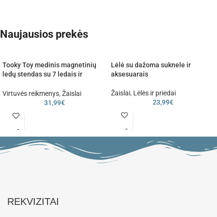
Naujausios prekės
Tooky Toy medinis magnetinių
Lėlė su dažoma suknele ir
ledų stendas su 7 ledais ir
aksesuarais
šaukšteliu
Žaislai
,
Lėlės ir priedai
Virtuvės reikmenys
,
Žaislai
23,99
€
31,99
€
REKVIZITAI