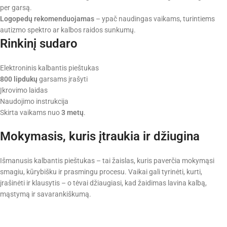
per garsą.
Logopedų rekomenduojamas
– ypač naudingas vaikams, turintiems
autizmo spektro ar kalbos raidos sunkumų.
Rinkinį sudaro
Elektroninis kalbantis pieštukas
800 lipdukų
garsams įrašyti
Įkrovimo laidas
Naudojimo instrukcija
Skirta vaikams nuo
3 metų
.
Mokymasis, kuris įtraukia ir džiugina
Išmanusis kalbantis pieštukas – tai žaislas, kuris paverčia mokymąsi
smagiu, kūrybišku ir prasmingu procesu. Vaikai gali tyrinėti, kurti,
įrašinėti ir klausytis – o tėvai džiaugiasi, kad žaidimas lavina kalbą,
mąstymą ir savarankiškumą.