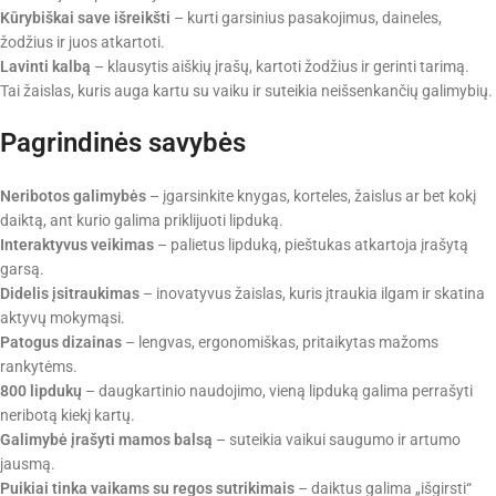
Kūrybiškai save išreikšti
– kurti garsinius pasakojimus, daineles,
žodžius ir juos atkartoti.
Lavinti kalbą
– klausytis aiškių įrašų, kartoti žodžius ir gerinti tarimą.
Tai žaislas, kuris auga kartu su vaiku ir suteikia neišsenkančių galimybių.
Pagrindinės savybės
Neribotos galimybės
– įgarsinkite knygas, korteles, žaislus ar bet kokį
daiktą, ant kurio galima priklijuoti lipduką.
Interaktyvus veikimas
– palietus lipduką, pieštukas atkartoja įrašytą
garsą.
Didelis įsitraukimas
– inovatyvus žaislas, kuris įtraukia ilgam ir skatina
aktyvų mokymąsi.
Patogus dizainas
– lengvas, ergonomiškas, pritaikytas mažoms
rankytėms.
800 lipdukų
– daugkartinio naudojimo, vieną lipduką galima perrašyti
neribotą kiekį kartų.
Galimybė įrašyti mamos balsą
– suteikia vaikui saugumo ir artumo
jausmą.
Puikiai tinka vaikams su regos sutrikimais
– daiktus galima „išgirsti“