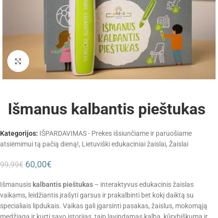
Padidinti
Išmanus kalbantis pieštukas
Kategorijos:
IŠPARDAVIMAS - Prekes išsiunčiame ir paruošiame
atsiėmimui tą pačią dieną!
,
Lietuviški edukaciniai žaislai
,
Žaislai
60,00
€
99,99
€
Išmanusis
kalbantis pieštukas
– interaktyvus edukacinis žaislas
vaikams, leidžiantis įrašyti garsus ir prakalbinti bet kokį daiktą su
specialiais lipdukais. Vaikas gali įgarsinti pasakas, žaislus, mokomąją
medžiagą ir kurti savo istorijas, taip lavindamas kalbą, kūrybiškumą ir