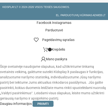
KIDSPLAY.LT ©
2024-2026 VISOS TEISĖS SAUGOMOS.
EL. PARDUOTUVIŲ KŪRIMAS ADWEB.LT
Facebook
Instagramas
Parduotuvė
Pageidavimų sąrašas
Krepšelis
Mano paskyra
Šioje svetainėje naudojame slapukus, kad užtikrintume tinkamą
svetainės veikimą, galėtume suteikti Kidsplay.lt paslaugas ir funkcijas,
analizuotume naršymo statistiką, individualizuotume Jūsų naršymo
patirtį bei teiktume Jums aktualius rinkodaros pasiūlymus. Jūs galite
pasirinkti, kokius duomenis leidžiate mums rinkti spustelėdami nuorodą
„Valdyti pasirinkimus“. Leisdami visus slapukus, leisite mums užtikrinti
geriausią naršymo ir apsipirkimo patirtį.
Daugiau informacijos
PRIIMTI