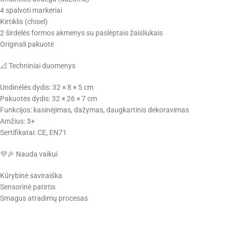
4 spalvoti markeriai
Kirtiklis (chisel)
2 širdelės formos akmenys su paslėptais žaisliukais
Originali pakuotė
📐 Techniniai duomenys
Undinėlės dydis: 32 × 8 × 5 cm
Pakuotės dydis: 32 × 26 × 7 cm
Funkcijos: kasinėjimas, dažymas, daugkartinis dekoravimas
Amžius: 3+
Sertifikatai: CE, EN71
💜🎉 Nauda vaikui
Kūrybinė saviraiška
Sensorinė patirtis
Smagus atradimų procesas