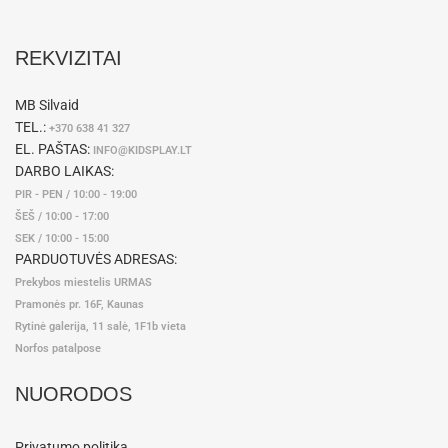
REKVIZITAI
MB Silvaid
TEL.:
+370 638 41 327
EL. PAŠTAS:
INFO@KIDSPLAY.LT
DARBO LAIKAS:
PIR - PEN / 10:00 - 19:00
ŠEŠ / 10:00 - 17:00
SEK / 10:00 - 15:00
PARDUOTUVĖS ADRESAS:
Prekybos miestelis URMAS
Pramonės pr. 16F, Kaunas
Rytinė galerija, 11 salė, 1F1b vieta
Norfos patalpose
NUORODOS
Privatumo politika