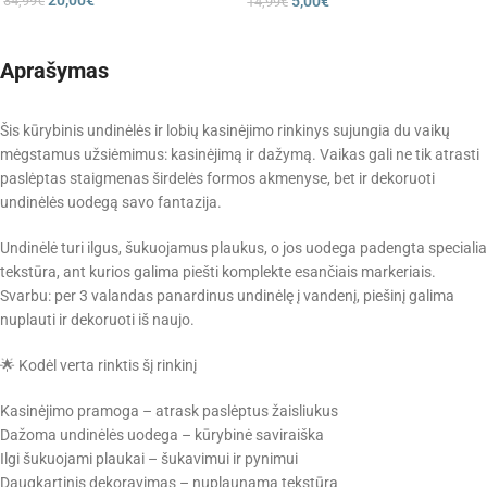
34,99
€
5,00
€
14,99
€
Aprašymas
Šis kūrybinis undinėlės ir lobių kasinėjimo rinkinys sujungia du vaikų
mėgstamus užsiėmimus: kasinėjimą ir dažymą. Vaikas gali ne tik atrasti
paslėptas staigmenas širdelės formos akmenyse, bet ir dekoruoti
undinėlės uodegą savo fantazija.
Undinėlė turi ilgus, šukuojamus plaukus, o jos uodega padengta specialia
tekstūra, ant kurios galima piešti komplekte esančiais markeriais.
Svarbu: per 3 valandas panardinus undinėlę į vandenį, piešinį galima
nuplauti ir dekoruoti iš naujo.
🌟 Kodėl verta rinktis šį rinkinį
Kasinėjimo pramoga – atrask paslėptus žaisliukus
Dažoma undinėlės uodega – kūrybinė saviraiška
Ilgi šukuojami plaukai – šukavimui ir pynimui
Daugkartinis dekoravimas – nuplaunama tekstūra