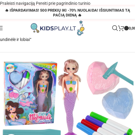
Praleisti navigaciją
Pereiti prie pagrindinio turinio
🔥 IŠPARDAVIMAS! 500 PREKIŲ IKI -70% NUOLAIDA! IŠSIUNTIMAS TĄ
PAČIĄ DIENĄ 🔥
0,0
Pagrindinis
»
Parduotuvė
»
Kūrybinis kasinėjimo rinkinys „Purpurinė
undinėlė ir lobiai“