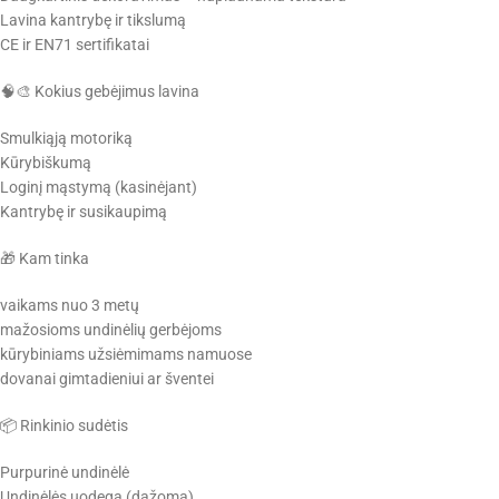
Lavina kantrybę ir tikslumą
CE ir EN71 sertifikatai
🧠🎨 Kokius gebėjimus lavina
Smulkiąją motoriką
Kūrybiškumą
Loginį mąstymą (kasinėjant)
Kantrybę ir susikaupimą
🎁 Kam tinka
vaikams nuo 3 metų
mažosioms undinėlių gerbėjoms
kūrybiniams užsiėmimams namuose
dovanai gimtadieniui ar šventei
📦 Rinkinio sudėtis
Purpurinė undinėlė
Undinėlės uodega (dažoma)