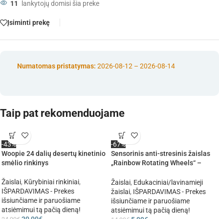
11
lankytojų domisi šia preke
Įsiminti prekę
Numatomas pristatymas:
2026-08-12 – 2026-08-14
Taip pat rekomenduojame
-43%
-67%
Woopie 24 dalių desertų kinetinio
Sensorinis anti-stresinis žaislas
smėlio rinkinys
„Rainbow Rotating Wheels“ –
besisukančios vaivorykštės
spalvos
Žaislai
,
Kūrybiniai rinkiniai
,
Žaislai
,
Edukaciniai/lavinamieji
IŠPARDAVIMAS - Prekes
žaislai
,
IŠPARDAVIMAS - Prekes
išsiunčiame ir paruošiame
išsiunčiame ir paruošiame
atsiėmimui tą pačią dieną!
atsiėmimui tą pačią dieną!
20,00
€