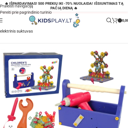
🔥 IŠPARDAVIMAS! 500 PREKIŲ IKI -70% NUOLAIDA! IŠSIUNTIMAS TĄ
Praleisti navigaciją
PAČIĄ DIENĄ 🔥
Pereiti prie pagrindinio turinio
0,0
Pagrindinis
»
Parduotuvė
»
Konstravimo rinkinys lagaminėlyje +
elektrinis suktuvas
Padidinti