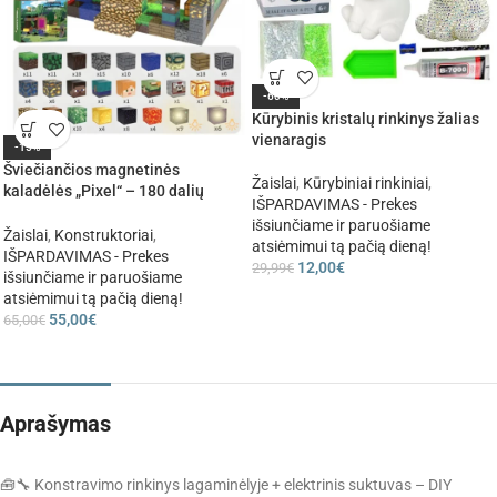
-60%
Kūrybinis kristalų rinkinys žalias
vienaragis
-15%
Šviečiančios magnetinės
Žaislai
,
Kūrybiniai rinkiniai
,
kaladėlės „Pixel“ – 180 dalių
IŠPARDAVIMAS - Prekes
konstruktorius su LED elementais.
išsiunčiame ir paruošiame
Žaislai
,
Konstruktoriai
,
atsiėmimui tą pačią dieną!
IŠPARDAVIMAS - Prekes
12,00
€
29,99
€
išsiunčiame ir paruošiame
atsiėmimui tą pačią dieną!
55,00
€
65,00
€
Aprašymas
🧰🔧 Konstravimo rinkinys lagaminėlyje + elektrinis suktuvas – DIY