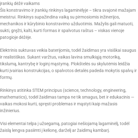
įrankių dėžė vaikams
Šis konstravimo ir įrankių rinkinys lagaminėlyje – tikra svajonė mažajam
meistrui. Rinkinys supažindina vaiką su pirmosiomis inžinerijos,
mechanikos ir kūrybinio konstravimo užduotimis. Mažylis gali matuoti,
sukti, gręžti, kalti, kurti formas ir spalvotus raštus – viskas vienoje
patogioje dėžėje.
Elektrinis suktuvas veikia baterijomis, todėl žaidimas yra visiškai saugus
ir realistiškas. Sukant varžtus, vaikas lavina smulkiąją motoriką,
tikslumą, kantrybę ir loginį mąstymą. Plokštelės su skylutėmis leidžia
kurti įvairias konstrukcijas, o spalvotos detalės padeda mokytis spalvų ir
formų.
Rinkinys atitinka STEM principus (science, technology, engineering,
mathematics), todėl žaidimas tampa ne tik smagus, bet ir edukacinis —
vaikas mokosi kurti, spręsti problemas ir mąstyti kaip mažasis
inžinierius.
Visi elementai telpa į užsegamą, patogiai nešiojamą lagaminėlį, todėl
žaislą lengva pasiimti į kelionę, darželį ar žaidimų kambarį.