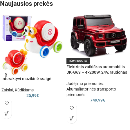
Naujausios prekės
IŠPARDUOTA
Elektrinis vaikiškas automobilis
DK‑G63 – 4×200W, 24V, raudonas
Interaktyvi muzikinė sraigė
Judėjimo priemonės
,
Akumuliatorinės transporto
Žaislai
,
Kūdikiams
priemonės
25,99
€
749,99
€