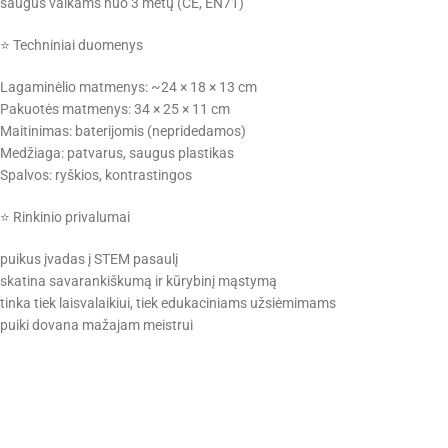
saugus vaikams nuo 3 metų (CE, EN71)
⭐ Techniniai duomenys
Lagaminėlio matmenys: ~24 × 18 × 13 cm
Pakuotės matmenys: 34 × 25 × 11 cm
Maitinimas: baterijomis (nepridedamos)
Medžiaga: patvarus, saugus plastikas
Spalvos: ryškios, kontrastingos
⭐ Rinkinio privalumai
puikus įvadas į STEM pasaulį
skatina savarankiškumą ir kūrybinį mąstymą
tinka tiek laisvalaikiui, tiek edukaciniams užsiėmimams
puiki dovana mažajam meistrui