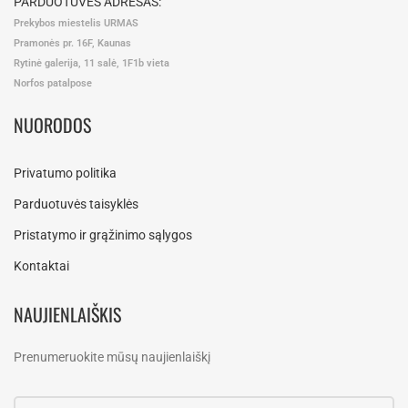
PARDUOTUVĖS ADRESAS:
Prekybos miestelis URMAS
Pramonės pr. 16F, Kaunas
Rytinė galerija, 11 salė, 1F1b vieta
Norfos patalpose
NUORODOS
Privatumo politika
Parduotuvės taisyklės
Pristatymo ir grąžinimo sąlygos
Kontaktai
NAUJIENLAIŠKIS
Prenumeruokite mūsų naujienlaiškį