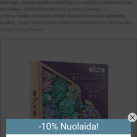
spalvinga, plastiko pavidalo medžiaga yra nelipni ir nepalieka žymių
ant rankos.
Dėl minkštos tekstūros ją lengva formuoti, o
pridėtas
medžio formavimo įrankis išplečia formavimo galimybių
spektrą
. Baigtą darbą galima užlakuoti pridėtu laku ir po eksponavimo
nuvalyti sausa šluoste.
-10% Nuolaida!