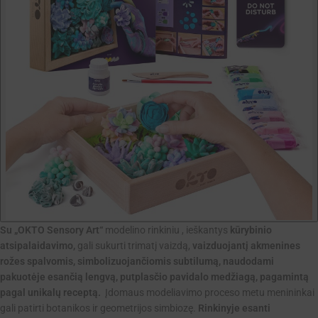
Su „OKTO Sensory Art“
modelino rinkiniu , ieškantys
kūrybinio
atsipalaidavimo,
gali sukurti trimatį vaizdą,
vaizduojantį akmenines
rožes spalvomis, simbolizuojančiomis subtilumą, naudodami
pakuotėje esančią lengvą, putplasčio pavidalo medžiagą, pagamintą
pagal unikalų receptą.
Įdomaus modeliavimo proceso metu menininkai
gali patirti botanikos ir geometrijos simbiozę.
Rinkinyje esanti