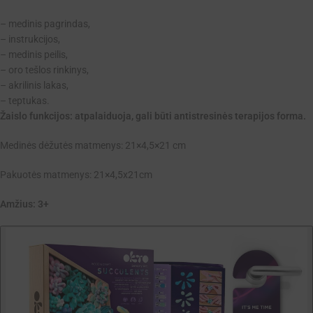
– medinis pagrindas,
– instrukcijos,
– medinis peilis,
– oro tešlos rinkinys,
– akrilinis lakas,
– teptukas.
Žaislo funkcijos: atpalaiduoja, gali būti antistresinės terapijos forma.
Medinės dėžutės matmenys: 21×4,5×21 cm
Pakuotės matmenys: 21×4,5x21cm
Amžius: 3+