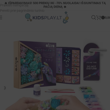
🔥 IŠPARDAVIMAS! 500 PREKIŲ IKI -70% NUOLAIDA! IŠSIUNTIMAS TĄ
Praleisti navigaciją
PAČIĄ DIENĄ 🔥
Pereiti prie pagrindinio turinio
0,0
Pagrindinis
»
Parduotuvė
»
Kūrybinis rinkinys gėlėms gaminti iš modelino