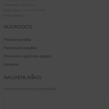
Pramonės pr. 16F, Kaunas
Rytinė galerija, 11 salė, 1F1b vieta
Norfos patalpose
NUORODOS
Privatumo politika
Parduotuvės taisyklės
Pristatymo ir grąžinimo sąlygos
Kontaktai
NAUJIENLAIŠKIS
Prenumeruokite mūsų naujienlaiškį