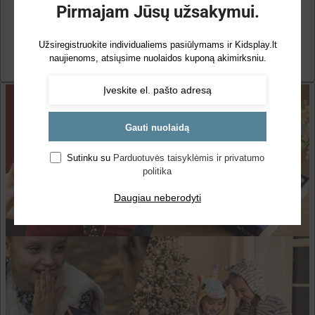
Pirmajam Jūsų užsakymui.
Užsiregistruokite individualiems pasiūlymams ir Kidsplay.lt
naujienoms, atsiųsime nuolaidos kuponą akimirksniu.
Gauti nuolaidą
Sutinku su
Parduotuvės taisyklėmis ir privatumo
politika
Daugiau neberodyti