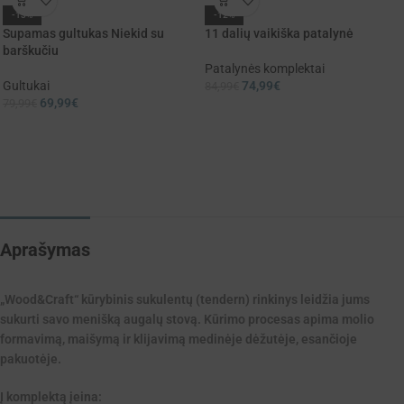
-13%
-12%
Supamas gultukas Niekid su
11 dalių vaikiška patalynė
barškučiu
Patalynės komplektai
Gultukai
74,99
€
84,99
€
69,99
€
79,99
€
Aprašymas
„Wood&Craft“ kūrybinis sukulentų (tendern) rinkinys leidžia jums
sukurti savo menišką augalų stovą. Kūrimo procesas apima molio
formavimą, maišymą ir klijavimą medinėje dėžutėje, esančioje
pakuotėje.
Į komplektą įeina: