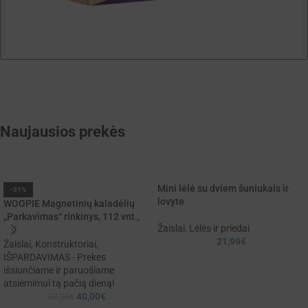
Naujausios prekės
Mini lėlė su dviem šuniukais ir
-31%
lovyte
WOOPIE Magnetinių kaladėlių
„Parkavimas“ rinkinys, 112 vnt.,
Žaislai
,
Lėlės ir priedai
7,5 cm
21,99
€
Žaislai
,
Konstruktoriai
,
IŠPARDAVIMAS - Prekes
išsiunčiame ir paruošiame
atsiėmimui tą pačią dieną!
40,00
€
57,99
€