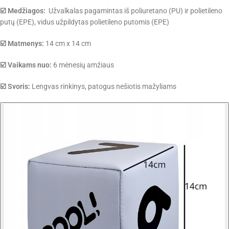
☑️ Medžiagos:
Užvalkalas pagamintas iš poliuretano (PU) ir polietileno
putų (EPE), vidus užpildytas polietileno putomis (EPE)
☑️ Matmenys:
14 cm x 14 cm
☑️ Vaikams nuo:
6 mėnesių amžiaus
☑️ Svoris:
Lengvas rinkinys, patogus nešiotis mažyliams