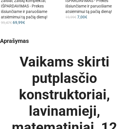
Žaislai
,
Žaislų komplektai
,
IŠPARDAVIMAS - Prekes
IŠPARDAVIMAS - Prekes
išsiunčiame ir paruošiame
išsiunčiame ir paruošiame
atsiėmimui tą pačią dieną!
atsiėmimui tą pačią dieną!
7,00
€
19,99
€
69,99
€
99,47
€
Aprašymas
Vaikams skirti
putplasčio
konstruktoriai,
lavinamieji,
matematiniai, 12