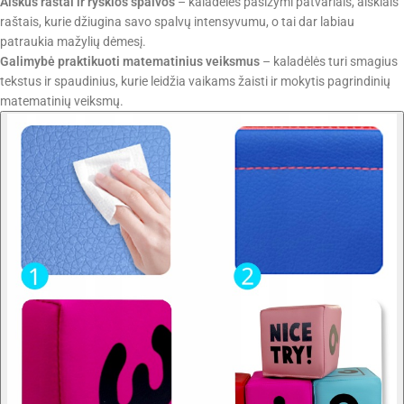
Aiškūs raštai ir ryškios spalvos
– kaladėlės pasižymi patvariais, aiškiais
raštais, kurie džiugina savo spalvų intensyvumu, o tai dar labiau
patraukia mažylių dėmesį.
Galimybė praktikuoti matematinius veiksmus
– kaladėlės turi smagius
tekstus ir spaudinius, kurie leidžia vaikams žaisti ir mokytis pagrindinių
matematinių veiksmų.