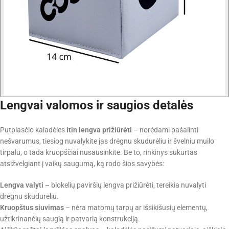
Lengvai valomos ir saugios detalės
Putplasčio kaladėles
itin lengva prižiūrėti
– norėdami pašalinti
nešvarumus, tiesiog nuvalykite jas drėgnu skudurėliu ir švelniu muilo
tirpalu, o tada kruopščiai nusausinkite. Be to, rinkinys sukurtas
atsižvelgiant į vaikų saugumą, ką rodo šios savybės:
Lengva valyti
– blokelių paviršių lengva prižiūrėti, tereikia nuvalyti
drėgnu skudurėliu.
Kruopštus siuvimas
– nėra matomų tarpų ar išsikišusių elementų,
užtikrinančių saugią ir patvarią konstrukciją.