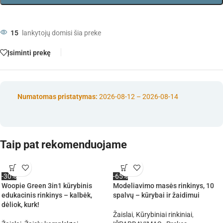
15
lankytojų domisi šia preke
Įsiminti prekę
Numatomas pristatymas:
2026-08-12 – 2026-08-14
Taip pat rekomenduojame
-30%
-65%
Woopie Green 3in1 kūrybinis
Modeliavimo masės rinkinys, 10
edukacinis rinkinys – kalbėk,
spalvų – kūrybai ir žaidimui
dėliok, kurk!
Žaislai
,
Kūrybiniai rinkiniai
,