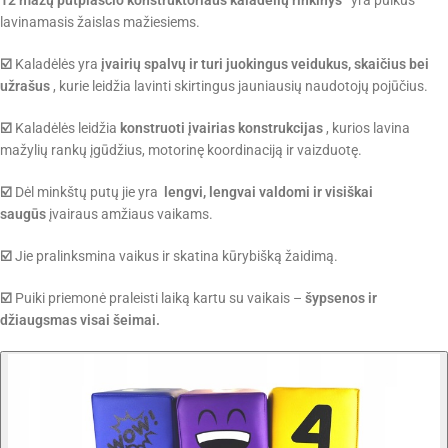
lavinamasis žaislas mažiesiems.
☑️
Kaladėlės yra
įvairių spalvų ir turi juokingus veidukus, skaičius bei
užrašus
, kurie leidžia lavinti skirtingus jauniausių naudotojų pojūčius.
☑️
Kaladėlės leidžia
konstruoti įvairias konstrukcijas
, kurios lavina
mažylių rankų įgūdžius, motorinę koordinaciją ir vaizduotę.
☑️
Dėl minkštų putų jie yra
lengvi, lengvai valdomi ir visiškai
saugūs
įvairaus amžiaus vaikams.
☑️
Jie pralinksmina vaikus ir skatina kūrybišką žaidimą.
☑️
Puiki priemonė praleisti laiką kartu su vaikais –
šypsenos ir
džiaugsmas visai šeimai.