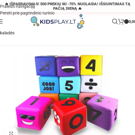
🔥 IŠPARDAVIMAS! 500 PREKIŲ IKI -70% NUOLAIDA! IŠSIUNTIMAS TĄ
Praleisti navigaciją
PAČIĄ DIENĄ 🔥
Pereiti prie pagrindinio turinio
0,0
Pagrindinis
»
Parduotuvė
»
Lavinamosios minkštos konstrukcinės
kaladės
Padidinti