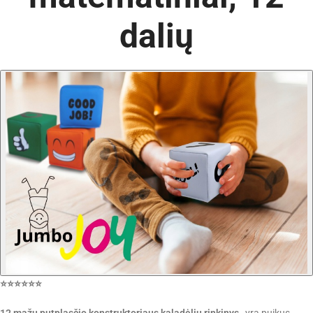
dalių
⭐⭐⭐⭐⭐⭐
12 mažų putplasčio konstruktoriaus kaladėlių rinkinys
yra puikus