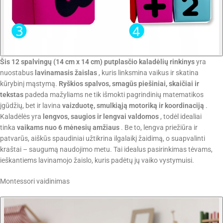
Šis 12 spalvingų (14 cm x 14 cm) putplasčio kaladėlių rinkinys
yra
nuostabus
lavinamasis žaislas
, kuris linksmina vaikus ir skatina
kūrybinį mąstymą.
Ryškios spalvos, smagūs piešiniai, skaičiai ir
tekstas
padeda mažyliams ne tik išmokti pagrindinių matematikos
įgūdžių, bet ir lavina
vaizduotę, smulkiąją motoriką ir koordinaciją
.
Kaladėlės yra
lengvos, saugios ir lengvai valdomos
, todėl idealiai
tinka
vaikams nuo 6 mėnesių amžiaus
. Be to, lengva priežiūra ir
patvarūs, aiškūs spaudiniai užtikrina ilgalaikį žaidimą, o suapvalinti
kraštai – saugumą naudojimo metu. Tai idealus pasirinkimas tėvams,
ieškantiems lavinamojo žaislo, kuris padėtų jų vaiko vystymuisi.
Montessori vaidinimas