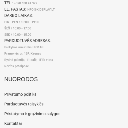
TEL.:
+370 638 41 327
EL. PAŠTAS:
INFO@KIDSPLAY.LT
DARBO LAIKAS:
PIR - PEN / 10:00 - 19:00
ŠEŠ / 10:00 - 17:00
SEK / 10:00 - 15:00
PARDUOTUVĖS ADRESAS:
Prekybos miestelis URMAS
Pramonės pr. 16F, Kaunas
Rytinė galerija, 11 salė, 1F1b vieta
Norfos patalpose
NUORODOS
Privatumo politika
Parduotuvės taisyklės
Pristatymo ir grąžinimo sąlygos
Kontaktai