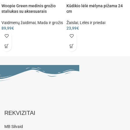
Woopie Green medinis grožio
Kūdikio lėlė mėlyna pižama 24
staliukas su aksesuarais
cm
Vaidmenų žaidimai
,
Mada ir grožis
Žaislai
,
Lėlės ir priedai
89,99
€
23,99
€
REKVIZITAI
MB Silvaid