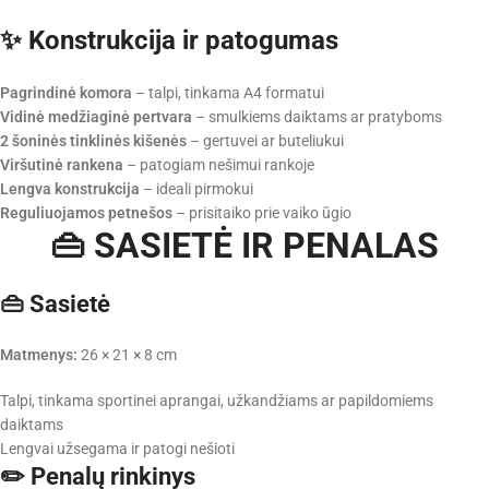
✨ Konstrukcija ir patogumas
Pagrindinė komora
– talpi, tinkama A4 formatui
Vidinė medžiaginė pertvara
– smulkiems daiktams ar pratyboms
2 šoninės tinklinės kišenės
– gertuvei ar buteliukui
Viršutinė rankena
– patogiam nešimui rankoje
Lengva konstrukcija
– ideali pirmokui
Reguliuojamos petnešos
– prisitaiko prie vaiko ūgio
👜 SASIETĖ IR PENALAS
👜 Sasietė
Matmenys:
26 × 21 × 8 cm
Talpi, tinkama sportinei aprangai, užkandžiams ar papildomiems
daiktams
Lengvai užsegama ir patogi nešioti
✏️ Penalų rinkinys