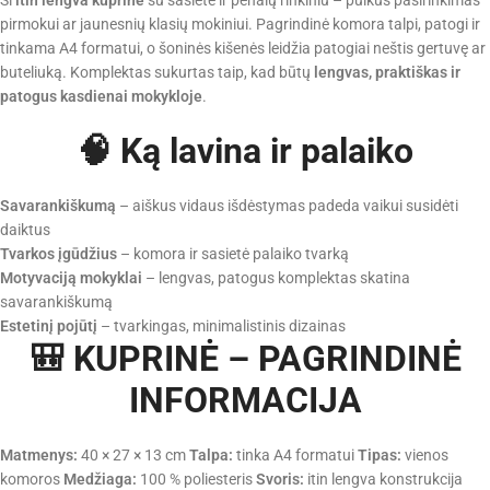
pirmokui ar jaunesnių klasių mokiniui. Pagrindinė komora talpi, patogi ir
tinkama A4 formatui, o šoninės kišenės leidžia patogiai neštis gertuvę ar
buteliuką. Komplektas sukurtas taip, kad būtų
lengvas, praktiškas ir
patogus kasdienai mokykloje
.
🧠 Ką lavina ir palaiko
Savarankiškumą
– aiškus vidaus išdėstymas padeda vaikui susidėti
daiktus
Tvarkos įgūdžius
– komora ir sasietė palaiko tvarką
Motyvaciją mokyklai
– lengvas, patogus komplektas skatina
savarankiškumą
Estetinį pojūtį
– tvarkingas, minimalistinis dizainas
🎒 KUPRINĖ – PAGRINDINĖ
INFORMACIJA
Matmenys:
40 × 27 × 13 cm
Talpa:
tinka A4 formatui
Tipas:
vienos
komoros
Medžiaga:
100 % poliesteris
Svoris:
itin lengva konstrukcija