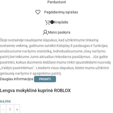
Parduotuvė
Pageidavimų sąrašas
Krepšelis
Mano paskyra
Šioje svetainėje naudojame slapukus, kad užtikrintume tinkamą
svetainės veikimą, galėtume suteikti Kidsplay.lt paslaugas ir funkcijas,
analizuotume naršymo statistiką, individualizuotume Jūsų naršymo
patirtį bei teiktume Jums aktualius rinkodaros pasiūlymus. Jūs galite
pasirinkti, kokius duomenis leidžiate mums rinkti spustelėdami nuorodą
„Valdyti pasirinkimus“. Leisdami visus slapukus, leisite mums užtikrinti
geriausią naršymo ir apsipirkimo patirtį.
Daugiau informacijos
PRIIMTI
Lengva mokyklinė kuprinė ROBLOX
64,99
€