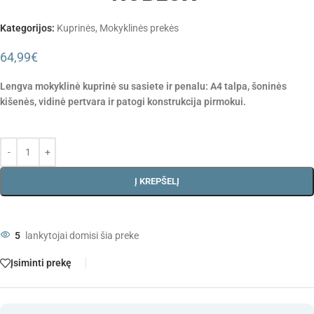
Kategorijos:
Kuprinės
,
Mokyklinės prekės
64,99
€
Lengva mokyklinė kuprinė su sasiete ir penalu: A4 talpa, šoninės
kišenės, vidinė pertvara ir patogi konstrukcija pirmokui.
Į KREPŠELĮ
5
lankytojai domisi šia preke
Įsiminti prekę