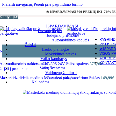
Praleisti navigaciją
Pereiti prie pagrindinio turinio
🔥 IŠPARDAVIMAS! 500 PREKIŲ IKI -70% 
Kategorijos
IŠPARDAVIMAS!
Dovanų idėjos
Judėjimo priemonės
PAGRIND
Automobilinės kėdutės
VISOS P
Žaislai
🔥IŠPARD
Lauko pramogos
Pagrindinis
»
Parduotuvė
»
Masterkidz medinių didinamųjų stiklų rinki
VISOS P
Mokyklinės prekės
APIE MU
Vaiko kambarys
KONTAKT
Vežimėliai
Akumuliatorinis traktorius HC‑306 24V žalios spalvos
379,99
€
Vaikų šventėms
Grįžti į produktus
Vaidmenų žaidimai
Vaikiškos palapinės
Masterkidz didelis medinis Montessori virvelių vėrimo žaislas
149,99
€
Kelionėms