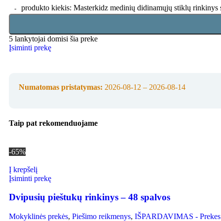
produkto kiekis: Masterkidz medinių didinamųjų stiklų rinkinys 
5
lankytojai domisi šia preke
Įsiminti prekę
Numatomas pristatymas:
2026-08-12 – 2026-08-14
Taip pat rekomenduojame
-65%
Į krepšelį
Įsiminti prekę
Dvipusių pieštukų rinkinys – 48 spalvos
Mokyklinės prekės
,
Piešimo reikmenys
,
IŠPARDAVIMAS - Prekes išs