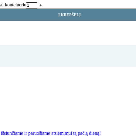
su konteineriu
Į KREPŠELĮ
iunčiame ir paruošiame atsiėmimui tą pačią dieną!