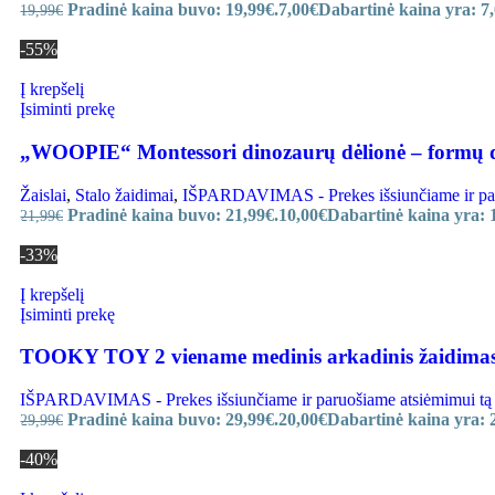
Pradinė kaina buvo: 19,99€.
7,00
€
Dabartinė kaina yra: 7,
19,99
€
-55%
Į krepšelį
Įsiminti prekę
„WOOPIE“ Montessori dinozaurų dėlionė – formų d
Žaislai
,
Stalo žaidimai
,
IŠPARDAVIMAS - Prekes išsiunčiame ir paru
Pradinė kaina buvo: 21,99€.
10,00
€
Dabartinė kaina yra: 
21,99
€
-33%
Į krepšelį
Įsiminti prekę
TOOKY TOY 2 viename medinis arkadinis žaidimas
IŠPARDAVIMAS - Prekes išsiunčiame ir paruošiame atsiėmimui tą 
Pradinė kaina buvo: 29,99€.
20,00
€
Dabartinė kaina yra: 
29,99
€
-40%