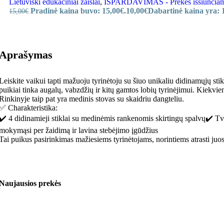
Lietuviški edukaciniai žaislai
,
IŠPARDAVIMAS - Prekes išsiunčiame i
Pradinė kaina buvo: 15,00€.
10,00
€
Dabartinė kaina yra: 
15,00
€
Aprašymas
Leiskite vaikui tapti mažuoju tyrinėtoju su šiuo unikaliu didinamųjų stiklų
puikiai tinka augalų, vabzdžių ir kitų gamtos lobių tyrinėjimui. Kiekvi
Rinkinyje taip pat yra medinis stovas su skaidriu dangteliu.
✅ Charakteristika:
✔️ 4 didinamieji stiklai su medinėmis rankenomis skirtingų spalvų✔️ T
mokymąsi per žaidimą ir lavina stebėjimo įgūdžius
Tai puikus pasirinkimas mažiesiems tyrinėtojams, norintiems atrasti juos
Naujausios prekės