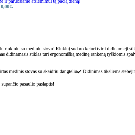
r paruošiame atsiėmimui tą pačią dieną!
10,00€.
 rinkiniu su mediniu stovu! Rinkinį sudaro keturi tvirti didinamieji stikla
enas didinamasis stiklas turi ergonomišką medinę rankeną ryškiomis spa
virtas medinis stovas su skaidriu dangteliu✔️ Didinimas tiksliems ste
 supančio pasaulio paslaptis!