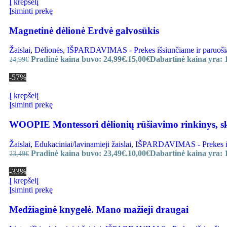
Į krepšelį
Įsiminti prekę
Magnetinė dėlionė Erdvė galvosūkis
Žaislai
,
Dėlionės
,
IŠPARDAVIMAS - Prekes išsiunčiame ir paruošiam
Pradinė kaina buvo: 24,99€.
15,00
€
Dabartinė kaina yra: 
24,99
€
-57%
Į krepšelį
Įsiminti prekę
WOOPIE Montessori dėlionių rūšiavimo rinkinys, skir
Žaislai
,
Edukaciniai/lavinamieji žaislai
,
IŠPARDAVIMAS - Prekes išsi
Pradinė kaina buvo: 23,49€.
10,00
€
Dabartinė kaina yra: 
23,49
€
-33%
Į krepšelį
Įsiminti prekę
Medžiaginė knygelė. Mano mažieji draugai