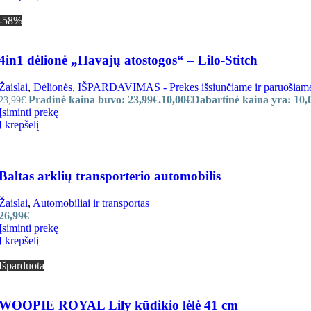
-58%
4in1 dėlionė „Havajų atostogos“ – Lilo-Stitch
Žaislai
,
Dėlionės
,
IŠPARDAVIMAS - Prekes išsiunčiame ir paruošiame a
Pradinė kaina buvo: 23,99€.
10,00
€
Dabartinė kaina yra: 10,
23,99
€
Įsiminti prekę
Į krepšelį
Baltas arklių transporterio automobilis
Žaislai
,
Automobiliai ir transportas
26,99
€
Įsiminti prekę
Į krepšelį
Išparduota
WOOPIE ROYAL Lily kūdikio lėlė 41 cm