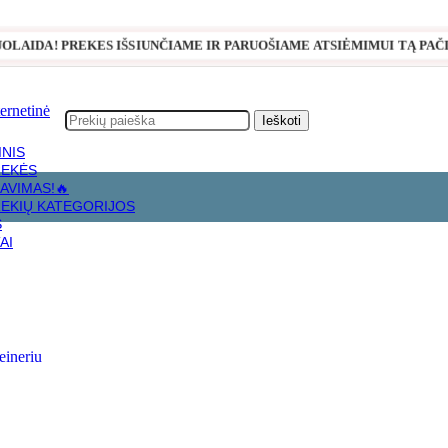
NUOLAIDA! PREKES IŠSIUNČIAME IR PARUOŠIAME ATSIĖMIMUI TĄ PAČI
Ieškoti
INIS
REKĖS
AVIMAS!🔥
nys su konteineriu
REKIŲ KATEGORIJOS
S
AI