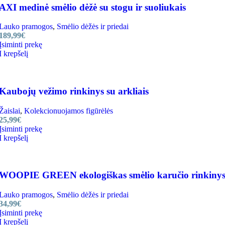
AXI medinė smėlio dėžė su stogu ir suoliukais
Lauko pramogos
,
Smėlio dėžės ir priedai
189,99
€
Įsiminti prekę
Į krepšelį
Kaubojų vežimo rinkinys su arkliais
Žaislai
,
Kolekcionuojamos figūrėlės
25,99
€
Įsiminti prekę
Į krepšelį
WOOPIE GREEN ekologiškas smėlio karučio rinkinys
Lauko pramogos
,
Smėlio dėžės ir priedai
34,99
€
Įsiminti prekę
Į krepšelį