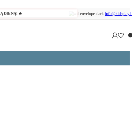
Ą DIENĄ! 🔥
info@kidsplay.l