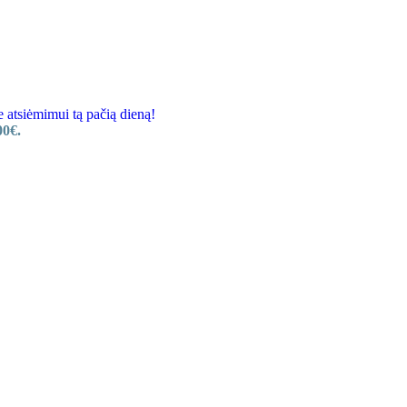
tsiėmimui tą pačią dieną!
00€.