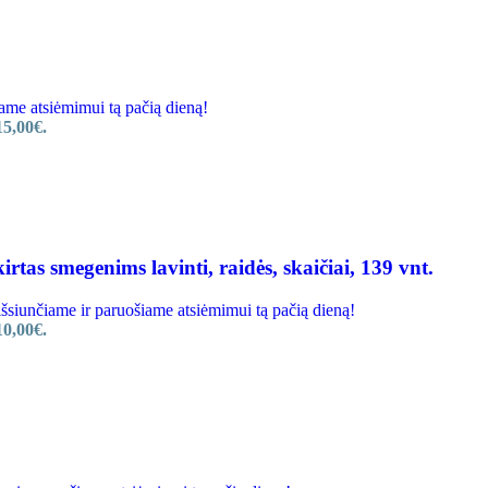
e atsiėmimui tą pačią dieną!
15,00€.
tas smegenims lavinti, raidės, skaičiai, 139 vnt.
unčiame ir paruošiame atsiėmimui tą pačią dieną!
10,00€.