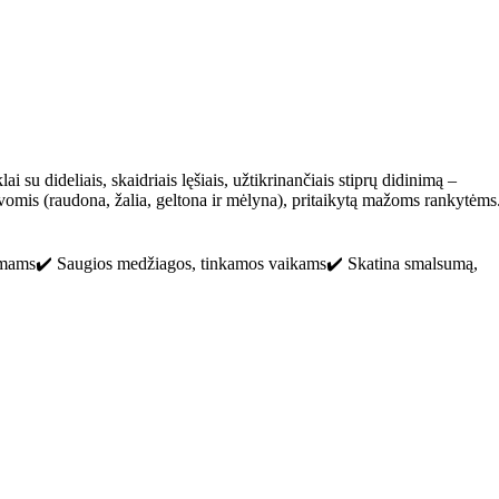
i su dideliais, skaidriais lęšiais, užtikrinančiais stiprų didinimą –
lvomis (raudona, žalia, geltona ir mėlyna), pritaikytą mažoms rankytėms
bėjimams✔️ Saugios medžiagos, tinkamos vaikams✔️ Skatina smalsumą,