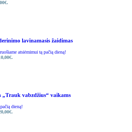
00€.
erinimo lavinamasis žaidimas
ošiame atsiėmimui tą pačią dieną!
10,00€.
 „Trauk vabzdžius“ vaikams
pačią dieną!
20,00€.