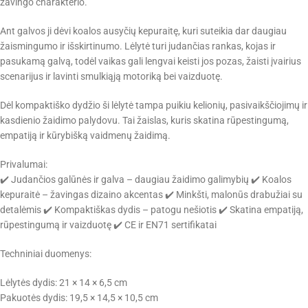
žavingo charakterio.
Ant galvos ji dėvi koalos ausyčių kepuraitę, kuri suteikia dar daugiau
žaismingumo ir išskirtinumo. Lėlytė turi judančias rankas, kojas ir
pasukamą galvą, todėl vaikas gali lengvai keisti jos pozas, žaisti įvairius
scenarijus ir lavinti smulkiąją motoriką bei vaizduotę.
Dėl kompaktiško dydžio ši lėlytė tampa puikiu kelionių, pasivaikščiojimų ir
kasdienio žaidimo palydovu. Tai žaislas, kuris skatina rūpestingumą,
empatiją ir kūrybišką vaidmenų žaidimą.
Privalumai:
✔️ Judančios galūnės ir galva – daugiau žaidimo galimybių ✔️ Koalos
kepuraitė – žavingas dizaino akcentas ✔️ Minkšti, malonūs drabužiai su
detalėmis ✔️ Kompaktiškas dydis – patogu nešiotis ✔️ Skatina empatiją,
rūpestingumą ir vaizduotę ✔️ CE ir EN71 sertifikatai
Techniniai duomenys:
Lėlytės dydis: 21 × 14 × 6,5 cm
Pakuotės dydis: 19,5 × 14,5 × 10,5 cm