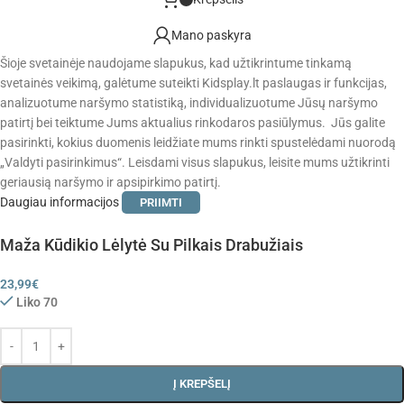
Mano paskyra
Šioje svetainėje naudojame slapukus, kad užtikrintume tinkamą
svetainės veikimą, galėtume suteikti Kidsplay.lt paslaugas ir funkcijas,
analizuotume naršymo statistiką, individualizuotume Jūsų naršymo
patirtį bei teiktume Jums aktualius rinkodaros pasiūlymus. Jūs galite
pasirinkti, kokius duomenis leidžiate mums rinkti spustelėdami nuorodą
„Valdyti pasirinkimus“. Leisdami visus slapukus, leisite mums užtikrinti
geriausią naršymo ir apsipirkimo patirtį.
Daugiau informacijos
PRIIMTI
Maža Kūdikio Lėlytė Su Pilkais Drabužiais
23,99
€
Liko 70
Į KREPŠELĮ