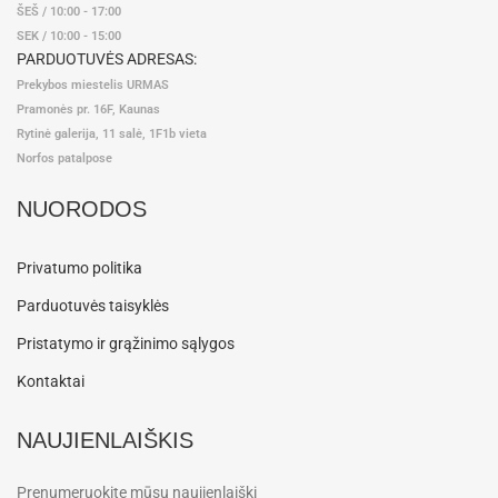
ŠEŠ / 10:00 - 17:00
SEK / 10:00 - 15:00
PARDUOTUVĖS ADRESAS:
Prekybos miestelis URMAS
Pramonės pr. 16F, Kaunas
Rytinė galerija, 11 salė, 1F1b vieta
Norfos patalpose
NUORODOS
Privatumo politika
Parduotuvės taisyklės
Pristatymo ir grąžinimo sąlygos
Kontaktai
NAUJIENLAIŠKIS
Prenumeruokite mūsų naujienlaiškį