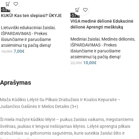
-53%
-57%
KUKŪ! Kas ten slepiasi? ŪKYJE
VIGA medinė dėlionė Edukacinė
dėlionė Aprengti meškiuką
Lietuviški edukaciniai žaislai
,
IŠPARDAVIMAS - Prekes
Mediniai žaislai
,
Medinės dėlionės
,
išsiunčiame ir paruošiame
IŠPARDAVIMAS - Prekes
atsiėmimui tą pačią dieną!
išsiunčiame ir paruošiame
7,00
€
15,00
€
atsiėmimui tą pačią dieną!
10,00
€
22,99
€
Aprašymas
Maža Kūdikio Lėlytė Su Pilkais Drabužiais Ir Koalos Kepuraite –
Judančios Galūnės Ir Mielos Detalės (3+)
Ši miela mažytė kūdikio lėlytė – puikus žaislas vaikams, mėgstantiems
švelnias, jaukias ir lengvai nešiojamas lėlytes. Lėlytė aprengta pilkais
drabužėliais su geltonomis sagutėmis, kurie suteikia žaislui šilto ir