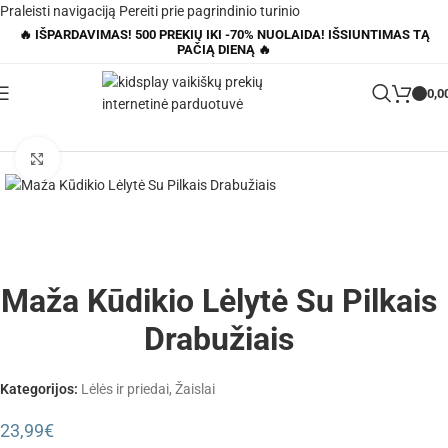
Praleisti navigaciją
Pereiti prie pagrindinio turinio
🔥 IŠPARDAVIMAS! 500 PREKIŲ IKI -70% NUOLAIDA! IŠSIUNTIMAS TĄ
PAČIĄ DIENĄ 🔥
0,0
Pagrindinis
»
Parduotuvė
»
Maža Kūdikio Lėlytė Su Pilkais Drabužiais
Padidinti
Maža Kūdikio Lėlytė Su Pilkais
Drabužiais
Kategorijos:
Lėlės ir priedai
,
Žaislai
23,99
€