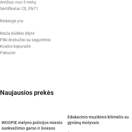
Amžius: nuo 3 metų
Sertifikatai: CE, EN71
Rinkinyje yra:
Maža kūdikio lėlytė
Pilki drabužiai su sagutėmis
Koalos kepuraitė
Pakuotė
Naujausios prekės
Edukacinis muzikinis kilimėlis su
WOOPIE mėlyno policijos miesto
gyvūnų motyvais
sunkvežimio garso ir šviesos