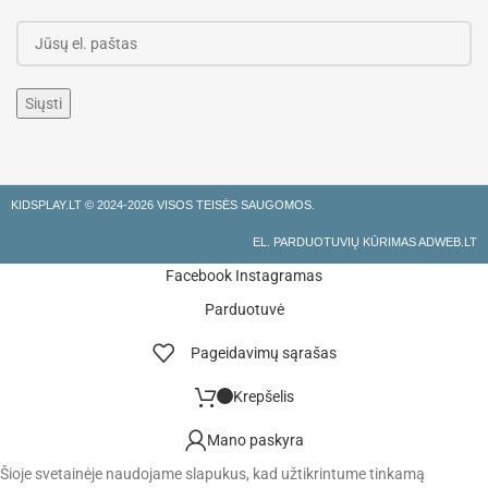
KIDSPLAY.LT ©
2024-2026 VISOS TEISĖS SAUGOMOS.
EL. PARDUOTUVIŲ KŪRIMAS ADWEB.LT
Facebook
Instagramas
Parduotuvė
Pageidavimų sąrašas
Krepšelis
Mano paskyra
Šioje svetainėje naudojame slapukus, kad užtikrintume tinkamą