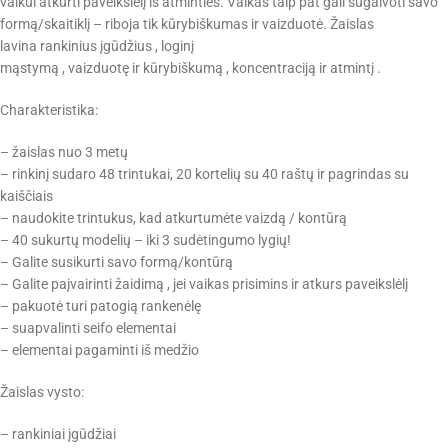
vaikui atkurti paveikslėlį iš atminties. Vaikas taip pat gali sugalvoti savo
formą/skaitiklį – riboja tik kūrybiškumas ir vaizduotė. Žaislas
lavina rankinius įgūdžius , loginį
mąstymą , vaizduotę ir kūrybiškumą , koncentraciją ir atmintį .
Charakteristika:
– žaislas nuo 3 metų
– rinkinį sudaro 48 trintukai, 20 kortelių su 40 raštų ir pagrindas su
kaiščiais
– naudokite trintukus, kad atkurtumėte vaizdą / kontūrą
– 40 sukurtų modelių – iki 3 sudėtingumo lygių!
– Galite susikurti savo formą/kontūrą
– Galite paįvairinti žaidimą , jei vaikas prisimins ir atkurs paveikslėlį
– pakuotė turi patogią rankenėlę
– suapvalinti seifo elementai
– elementai pagaminti iš medžio
Žaislas vysto:
– rankiniai įgūdžiai