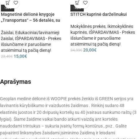
-36%
-43%
Magnetinė dėlionė knygoje
STITCH kuprinė darželinukui
„Transportas“ – 56 detalės, su
kortelėmis ir rašikliu
Mokyklinės prekės
,
Ikimokyklinės
kuprinės
,
IŠPARDAVIMAS - Prekes
Žaislai
,
Edukaciniai/lavinamieji
išsiunčiame ir paruošiame
žaislai
,
IŠPARDAVIMAS - Prekes
atsiėmimui tą pačią dieną!
išsiunčiame ir paruošiame
20,00
€
34,99
€
atsiėmimui tą pačią dieną!
15,00
€
23,49
€
Aprašymas
Geoplan medinė dėlionė iš WOOPIE prekės ženklo iš GREEN serijos yra
lavinantis kūrybiškumo ir vaizduotės žaidimas . Rinkinį sudaro 48
elastinės juostos ir 20 dvipusių kortelių su 40 įvairaus sunkumo raštų (3
lygiai). Šiame žaidime vaikai bando atkurti vaizdą ant kortelės
naudodami trintukus – sukuria įvairių formų kontūrus , pvz . Galite
paįvairinti linksmybes žaisdami įsiminimo žaidimą ir leisdami