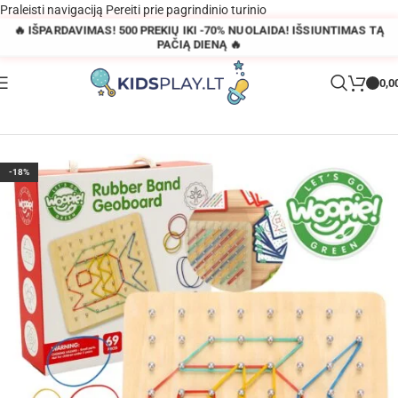
Praleisti navigaciją
Pereiti prie pagrindinio turinio
🔥 IŠPARDAVIMAS! 500 PREKIŲ IKI -70% NUOLAIDA! IŠSIUNTIMAS TĄ
PAČIĄ DIENĄ 🔥
0,0
Pagrindinis
»
Parduotuvė
»
Medinis guminių juostų galvosūkis 69 vnt
-18%