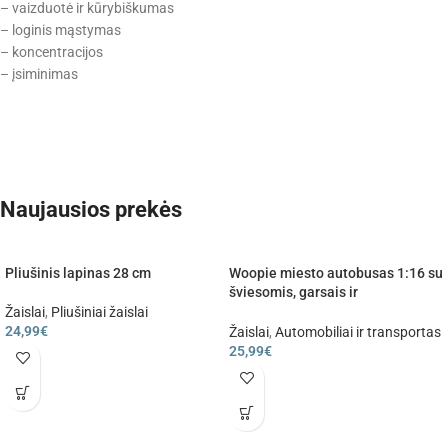
– vaizduotė ir kūrybiškumas
– loginis mąstymas
– koncentracijos
– įsiminimas
Naujausios prekės
Pliušinis lapinas 28 cm
Woopie miesto autobusas 1:16 su
šviesomis, garsais ir
atidaromomis durimis
Žaislai
,
Pliušiniai žaislai
24,99
€
Žaislai
,
Automobiliai ir transportas
25,99
€