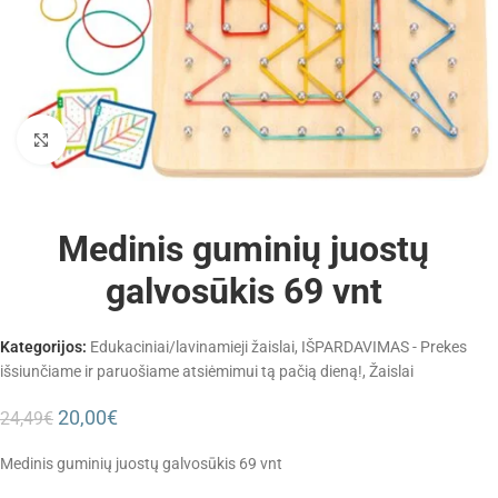
Padidinti
Medinis guminių juostų
galvosūkis 69 vnt
Kategorijos:
Edukaciniai/lavinamieji žaislai
,
IŠPARDAVIMAS - Prekes
išsiunčiame ir paruošiame atsiėmimui tą pačią dieną!
,
Žaislai
20,00
€
24,49
€
Medinis guminių juostų galvosūkis 69 vnt