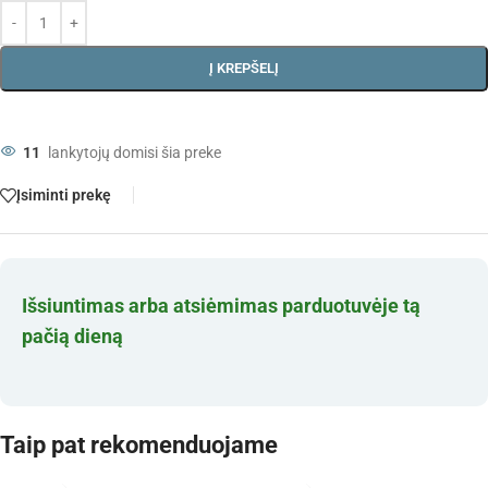
Į KREPŠELĮ
11
lankytojų domisi šia preke
Įsiminti prekę
Išsiuntimas arba atsiėmimas parduotuvėje tą
pačią dieną
Taip pat rekomenduojame