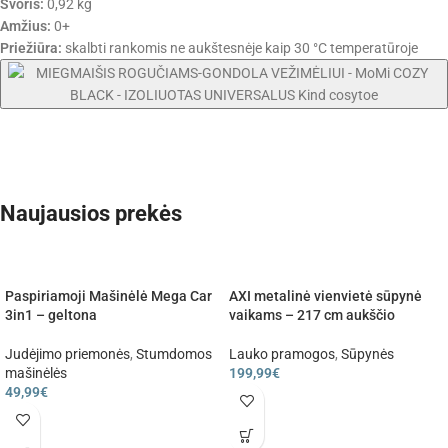
Svoris:
0,92 kg
Amžius:
0+
Priežiūra:
skalbti rankomis ne aukštesnėje kaip 30 °C temperatūroje
Naujausios prekės
Paspiriamoji Mašinėlė Mega Car
AXI metalinė vienvietė sūpynė
3in1 – geltona
vaikams – 217 cm aukščio
Judėjimo priemonės
,
Stumdomos
Lauko pramogos
,
Sūpynės
mašinėlės
199,99
€
49,99
€