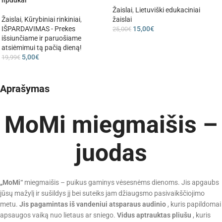
lipdukai
Žaislai
,
Lietuviški edukaciniai
Žaislai
,
Kūrybiniai rinkiniai
,
žaislai
IŠPARDAVIMAS - Prekes
15,00
€
25,00
€
išsiunčiame ir paruošiame
atsiėmimui tą pačią dieną!
5,00
€
19,99
€
Aprašymas
MoMi miegmaišis –
juodas
„MoMi“
miegmaišis – puikus gaminys vėsesnėms dienoms. Jis apgaubs
jūsų mažylį ir sušildys jį bei suteiks jam džiaugsmo pasivaikščiojimo
metu.
Jis pagamintas iš vandeniui atsparaus audinio
, kuris papildomai
apsaugos vaiką nuo lietaus ar sniego.
Vidus aptrauktas pliušu
, kuris