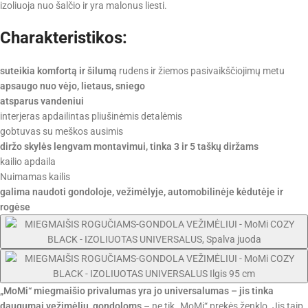
izoliuoja nuo šalčio ir yra malonus liesti.
Charakteristikos:
suteikia komfortą ir šilumą
rudens ir žiemos pasivaikščiojimų metu
apsaugo nuo vėjo, lietaus, sniego
atsparus vandeniui
interjeras apdailintas pliušinėmis detalėmis
gobtuvas su meškos ausimis
diržo skylės lengvam montavimui, tinka 3 ir 5 taškų diržams
kailio apdaila
Nuimamas kailis
galima naudoti gondoloje, vežimėlyje, automobilinėje kėdutėje ir
rogėse
„MoMi“ miegmaišio privalumas yra jo universalumas – jis tinka
daugumai vežimėlių, gondoloms
– ne tik „MoMi“ prekės ženklo. Jis taip