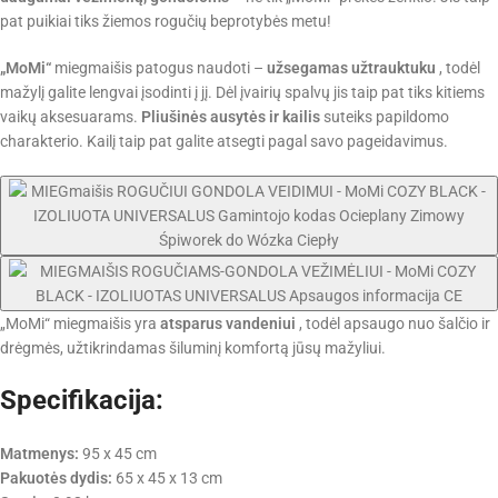
pat puikiai tiks žiemos rogučių beprotybės metu!
„MoMi“
miegmaišis patogus naudoti –
užsegamas užtrauktuku
, todėl
mažylį galite lengvai įsodinti į jį. Dėl įvairių spalvų jis taip pat tiks kitiems
vaikų aksesuarams.
Pliušinės ausytės ir kailis
suteiks papildomo
charakterio. Kailį taip pat galite atsegti pagal savo pageidavimus.
„MoMi“ miegmaišis yra
atsparus vandeniui
, todėl apsaugo nuo šalčio ir
drėgmės, užtikrindamas šiluminį komfortą jūsų mažyliui.
Specifikacija:
Matmenys:
95 x 45 cm
Pakuotės dydis:
65 x 45 x 13 cm