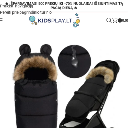
🔥 IŠPARDAVIMAS! 500 PREKIŲ IKI -70% NUOLAIDA! IŠSIUNTIMAS TĄ
Praleisti navigaciją
PAČIĄ DIENĄ 🔥
Pereiti prie pagrindinio turinio
0,0
Pagrindinis
»
Parduotuvė
»
Miegmaišis MoMi Cozy Black