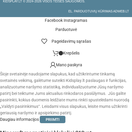
KIDSPLAY.LT ©
2024-2026 VISOS TEISĖS SAUGOMOS.
EL. PARDUOTUVIŲ KŪRIMAS ADWEB.LT
Facebook
Instagramas
Parduotuvė
Pageidavimų sąrašas
Krepšelis
Mano paskyra
Šioje svetainėje naudojame slapukus, kad užtikrintume tinkamą
svetainės veikimą, galėtume suteikti Kidsplay.lt paslaugas ir funkcijas,
analizuotume naršymo statistiką, individualizuotume Jūsų naršymo
patirtį bei teiktume Jums aktualius rinkodaros pasiūlymus. Jūs galite
pasirinkti, kokius duomenis leidžiate mums rinkti spustelėdami nuorodą
„Valdyti pasirinkimus“. Leisdami visus slapukus, leisite mums užtikrinti
geriausią naršymo ir apsipirkimo patirtį.
Daugiau informacijos
PRIIMTI