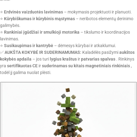
⭐
Erdvinės vaizduotės lavinimas
– mokymasis projektuoti ir planuoti.
⭐
Kūrybiškumas ir kūrybinis mąstymas
– neribotos elementų derinimo
galimybės.
⭐
Rankiniai įgūdžiai ir smulkioji motorika
– tikslumo ir koordinacijos
lavinimas.
⭐
Susikaupimas ir kantrybė
– dėmesys kūrybai ir atkaklumui.
✅
AUKŠTA KOKYBĖ IR SUDERINAMUMAS:
Kaladėlės pasižymi
aukštos
kokybės apdaila
– jos turi
lygius kraštus
ir
patvarias spalvas
. Rinkinys
yra
sertifikuotas CE
ir
suderinamas su kitais magnetiniais rinkiniais
,
todėl jį galima nuolat plėsti.