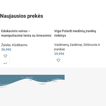
Naujausios prekės
Edukacinis vairas –
Viga PolarB medinių įrankių
manipuliacinė lenta su šviesomis
rinkinys
ir garsais
Vaidmenų žaidimai
,
Dirbtuvės ir
Žaislai
,
Kūdikiams
įrankiai
36,99
€
29,99
€