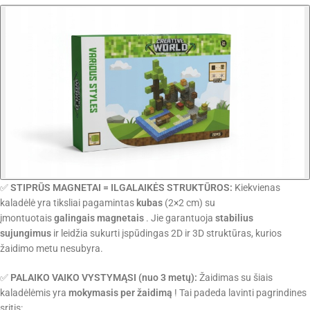
✅
STIPRŪS MAGNETAI = ILGALAIKĖS STRUKTŪROS:
Kiekvienas
kaladėlė yra tiksliai pagamintas
kubas
(2×2 cm) su
įmontuotais
galingais magnetais
. Jie garantuoja
stabilius
sujungimus
ir leidžia sukurti įspūdingas 2D ir 3D struktūras, kurios
žaidimo metu nesubyra.
✅
PALAIKO VAIKO VYSTYMĄSI (nuo 3 metų):
Žaidimas su šiais
kaladėlėmis yra
mokymasis per žaidimą
! Tai padeda lavinti pagrindines
sritis: