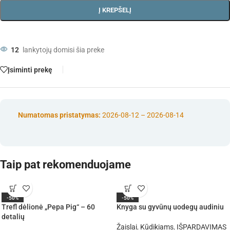
Į KREPŠELĮ
12
lankytojų domisi šia preke
Įsiminti prekę
Numatomas pristatymas:
2026-08-12 – 2026-08-14
Taip pat rekomenduojame
-50%
-50%
Trefl dėlionė „Pepa Pig“ – 60
Knyga su gyvūnų uodegų audiniu
detalių
Žaislai
,
Kūdikiams
,
IŠPARDAVIMAS