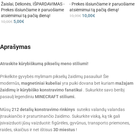
Žaislai
,
Dėlionės
,
IŠPARDAVIMAS -
- Prekes išsiunčiame ir paruošiame
Prekes išsiunčiame ir paruošiame
atsiėmimui tą pačią dieną!
atsiėmimui tą pačią dieną!
10,00
€
19,99
€
5,00
€
10,00
€
Aprašymas
Atraskite kūrybiškumą pikselių meno stiliumi!
Prikelkite gyvybės mylimam pikselių žaidimų pasauliui! Šie
modernūs,
magnetiniai kubeliai
yra puiki dovana bet kuriam
mažajam
žaidimų ir kūrybiško konstravimo fanatikui
. Sukurkite savo beribį
pasaulį legendiniu
MINECRAFT stiliumi.
Mūsų
212 detalių konstravimo rinkinys
suteiks valandų valandas
įtraukiančio ir praturtinančio žaidimo. Sukurkite viską, ką tik gali
įsivaizduoti jūsų vaizduotė: figūrėles, gyvūnus, transporto priemones,
raides, skaičius ir net ištisus
3D miestus
!