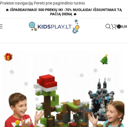
Praleisti navigaciją
Pereiti prie pagrindinio turinio
🔥 IŠPARDAVIMAS! 500 PREKIŲ IKI -70% NUOLAIDA! IŠSIUNTIMAS TĄ
PAČIĄ DIENĄ 🔥
0,0
Pagrindinis
»
Parduotuvė
»
Minecraft magnetiniai blokeliai 212vnt