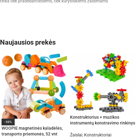
tinka tiek pradedantiesiems, tiek kūrybiškiems žaidimams
Naujausios prekės
Konstruktorius + muzikos
-33%
instrumentų konstravimo rinkinys
WOOPIE magnetinės kaladėlės,
transporto priemonės, 52 vnt
Žaislai
,
Konstruktoriai