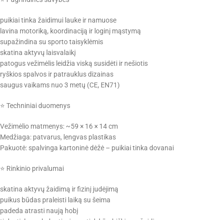
puikiai tinka žaidimui lauke ir namuose
lavina motoriką, koordinaciją ir loginį mąstymą
supažindina su sporto taisyklėmis
skatina aktyvų laisvalaikį
patogus vežimėlis leidžia viską susidėti ir nešiotis
ryškios spalvos ir patrauklus dizainas
saugus vaikams nuo 3 metų (CE, EN71)
⭐ Techniniai duomenys
Vežimėlio matmenys: ~59 × 16 × 14 cm
Medžiaga: patvarus, lengvas plastikas
Pakuotė: spalvinga kartoninė dėžė – puikiai tinka dovanai
⭐ Rinkinio privalumai
skatina aktyvų žaidimą ir fizinį judėjimą
puikus būdas praleisti laiką su šeima
padeda atrasti naują hobį