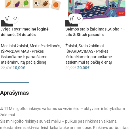
-56%
-35%
„Viga Toys“ medinė loginė
Šeimos stalo žaidimas „Aloha!“ –
dėlionė, 24 detalės
Lilo & Stitch pasaulis
Mediniai žaislai
,
Medinės dėlionės
,
Žaislai
,
Stalo žaidimai
,
IŠPARDAVIMAS - Prekes
IŠPARDAVIMAS - Prekes
išsiunčiame ir paruošiame
išsiunčiame ir paruošiame
atsiėmimui tą pačią dieną!
atsiėmimui tą pačią dieną!
10,00
€
20,00
€
22,49
€
30,99
€
Aprašymas
⛳🏌️‍♂️ Mini golfo rinkinys vaikams su vežimėliu – aktyviam ir kūrybiškam
žaidimui
Šis mini golfo rinkinys su vežimėliu – puikus pasirinkimas vaikams,
mėgstantiems aktyviai leisti laiką lauke ar namuose. Rinkinys aprūpintas