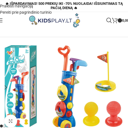
🔥 IŠPARDAVIMAS! 500 PREKIŲ IKI -70% NUOLAIDA! IŠSIUNTIMAS TĄ
Praleisti navigaciją
PAČIĄ DIENĄ 🔥
Pereiti prie pagrindinio turinio
0,0
Pagrindinis
»
Parduotuvė
»
Mini golfo rinkinys vaikams su vežimėliu
Padidinti