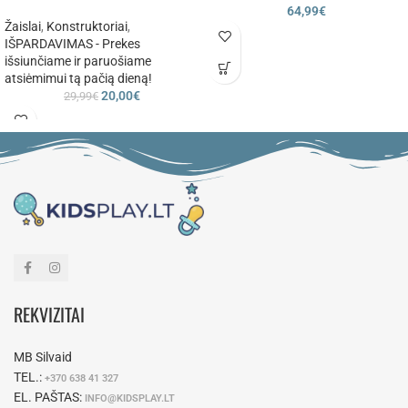
64,99
€
Žaislai
,
Konstruktoriai
,
IŠPARDAVIMAS - Prekes
išsiunčiame ir paruošiame
atsiėmimui tą pačią dieną!
20,00
€
29,99
€
REKVIZITAI
MB Silvaid
TEL.:
+370 638 41 327
EL. PAŠTAS:
INFO@KIDSPLAY.LT