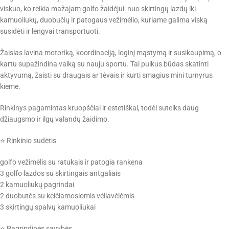
viskuo, ko reikia mažajam golfo žaidėjui: nuo skirtingų lazdų iki
kamuoliukų, duobučių ir patogaus vežimėlio, kuriame galima viską
susidėti ir lengvai transportuoti.
Žaislas lavina motoriką, koordinaciją, loginį mąstymą ir susikaupimą, o
kartu supažindina vaiką su nauju sportu. Tai puikus būdas skatinti
aktyvumą, žaisti su draugais ar tėvais ir kurti smagius mini turnyrus
kieme.
Rinkinys pagamintas kruopščiai ir estetiškai, todėl suteiks daug
džiaugsmo ir ilgų valandų žaidimo.
⭐ Rinkinio sudėtis
golfo vežimėlis su ratukais ir patogia rankena
3 golfo lazdos su skirtingais antgaliais
2 kamuoliukų pagrindai
2 duobutės su keičiamosiomis vėliavėlėmis
3 skirtingų spalvų kamuoliukai
⭐ Pagrindinės savybės