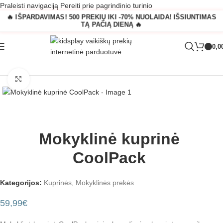
Praleisti navigaciją
Pereiti prie pagrindinio turinio
🔥 IŠPARDAVIMAS! 500 PREKIŲ IKI -70% NUOLAIDA! IŠSIUNTIMAS
TĄ PAČIĄ DIENĄ 🔥
0,0
Pagrindinis
»
Parduotuvė
»
Mokyklinė kuprinė CoolPack
Padidinti
Mokyklinė kuprinė
CoolPack
Kategorijos:
Kuprinės
,
Mokyklinės prekės
59,99
€