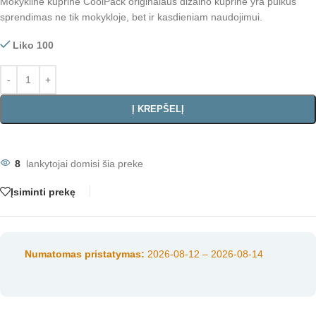
Mokyklinė kuprinė CoolPack originalaus dizaino kuprinė yra puikus
sprendimas ne tik mokykloje, bet ir kasdieniam naudojimui.
Liko 100
Į KREPŠELĮ
8
lankytojai domisi šia preke
Įsiminti prekę
Numatomas pristatymas:
2026-08-12 – 2026-08-14