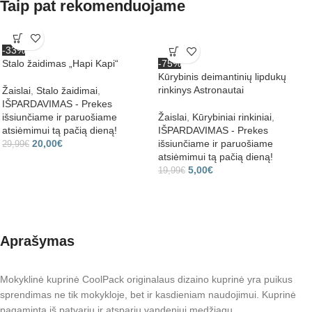
Taip pat rekomenduojame
-33%
Stalo žaidimas „Hapi Kapi“
-75%
Kūrybinis deimantinių lipdukų
rinkinys Astronautai
Žaislai
,
Stalo žaidimai
,
IŠPARDAVIMAS - Prekes
išsiunčiame ir paruošiame
Žaislai
,
Kūrybiniai rinkiniai
,
atsiėmimui tą pačią dieną!
IŠPARDAVIMAS - Prekes
20,00
€
išsiunčiame ir paruošiame
29,99
€
atsiėmimui tą pačią dieną!
5,00
€
19,99
€
Aprašymas
Mokyklinė kuprinė CoolPack originalaus dizaino kuprinė yra puikus
sprendimas ne tik mokykloje, bet ir kasdieniam naudojimui. Kuprinė
pagaminta iš patvarių ir atsparių vandeniui medžiagų.