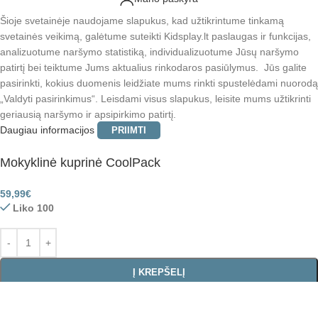
Šioje svetainėje naudojame slapukus, kad užtikrintume tinkamą
svetainės veikimą, galėtume suteikti Kidsplay.lt paslaugas ir funkcijas,
analizuotume naršymo statistiką, individualizuotume Jūsų naršymo
patirtį bei teiktume Jums aktualius rinkodaros pasiūlymus. Jūs galite
pasirinkti, kokius duomenis leidžiate mums rinkti spustelėdami nuorodą
„Valdyti pasirinkimus“. Leisdami visus slapukus, leisite mums užtikrinti
geriausią naršymo ir apsipirkimo patirtį.
Daugiau informacijos
PRIIMTI
Mokyklinė kuprinė CoolPack
59,99
€
Liko 100
Į KREPŠELĮ