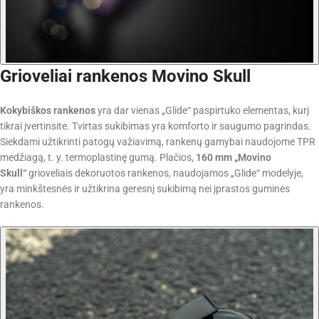
Grioveliai rankenos Movino Skull
Kokybiškos rankenos
yra dar vienas „Glide“ paspirtuko elementas, kurį
tikrai įvertinsite.
Tvirtas sukibimas yra komforto ir saugumo pagrindas.
Siekdami užtikrinti patogų važiavimą, rankenų gamybai naudojome TPR
medžiagą, t. y. termoplastinę gumą. Plačios,
160 mm „Movino
Skull“
grioveliais dekoruotos rankenos, naudojamos „Glide“ modelyje,
yra minkštesnės ir užtikrina geresnį sukibimą nei įprastos guminės
rankenos.