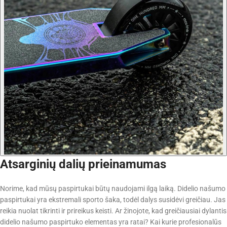
Atsarginių dalių prieinamumas
Norime, kad mūsų paspirtukai būtų naudojami ilgą laiką. Didelio našumo
paspirtukai yra ekstremali sporto šaka, todėl dalys susidėvi greičiau. Jas
reikia nuolat tikrinti ir prireikus keisti. Ar žinojote, kad greičiausiai dylantis
didelio našumo paspirtuko elementas yra ratai? Kai kurie profesionalūs