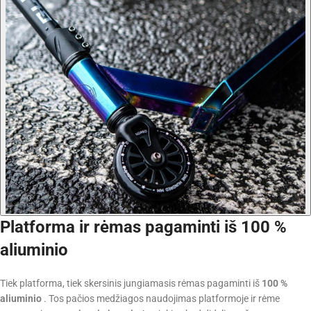
Platforma ir rėmas pagaminti iš 100 %
aliuminio
Tiek platforma, tiek skersinis jungiamasis rėmas pagaminti iš
100 %
aliuminio
. Tos pačios medžiagos naudojimas platformoje ir rėme