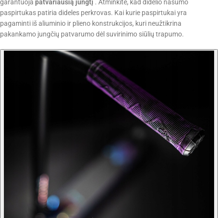
garantuoja
patvariausią jungtį
. Atminkite, kad didelio našumo
paspirtukas patiria dideles perkrovas. Kai kurie paspirtukai yra
pagaminti iš aliuminio ir plieno konstrukcijos, kuri neužtikrina
pakankamo jungčių patvarumo dėl suvirinimo siūlių trapumo.