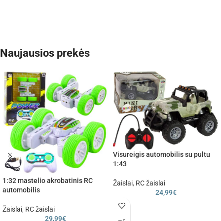
Naujausios prekės
Visureigis automobilis su pultu
1:43
1:32 mastelio akrobatinis RC
Žaislai
,
RC žaislai
automobilis
24,99
€
Žaislai
,
RC žaislai
29,99
€