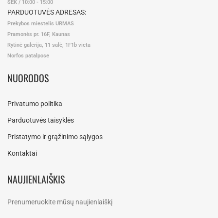
SEK / 10:00 - 15:00
PARDUOTUVĖS ADRESAS:
Prekybos miestelis URMAS
Pramonės pr. 16F, Kaunas
Rytinė galerija, 11 salė, 1F1b vieta
Norfos patalpose
NUORODOS
Privatumo politika
Parduotuvės taisyklės
Pristatymo ir grąžinimo sąlygos
Kontaktai
NAUJIENLAIŠKIS
Prenumeruokite mūsų naujienlaiškį