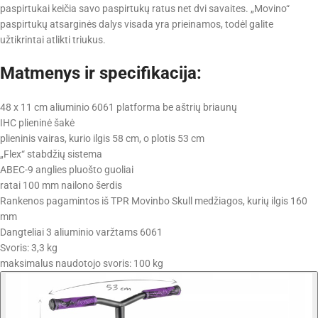
paspirtukai keičia savo paspirtukų ratus net dvi savaites. „Movino“
paspirtukų atsarginės dalys visada yra prieinamos, todėl galite
užtikrintai atlikti triukus.
Matmenys ir specifikacija:
48 x 11 cm aliuminio 6061 platforma be aštrių briaunų
IHC plieninė šakė
plieninis vairas, kurio ilgis 58 cm, o plotis 53 cm
„Flex“ stabdžių sistema
ABEC-9 anglies pluošto guoliai
ratai 100 mm nailono šerdis
Rankenos pagamintos iš TPR Movinbo Skull medžiagos, kurių ilgis 160
mm
Dangteliai 3 aliuminio varžtams 6061
Svoris: 3,3 kg
maksimalus naudotojo svoris: 100 kg