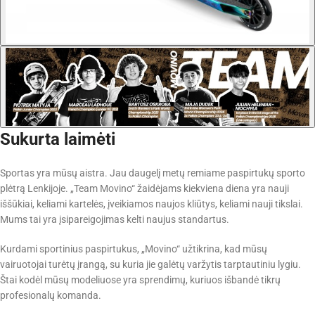
Sukurta laimėti
Sportas yra mūsų aistra. Jau daugelį metų remiame paspirtukų sporto
plėtrą Lenkijoje. „Team Movino“ žaidėjams kiekviena diena yra nauji
iššūkiai, keliami kartelės, įveikiamos naujos kliūtys, keliami nauji tikslai.
Mums tai yra įsipareigojimas kelti naujus standartus.
Kurdami sportinius paspirtukus, „Movino“ užtikrina, kad mūsų
vairuotojai turėtų įrangą, su kuria jie galėtų varžytis tarptautiniu lygiu.
Štai kodėl mūsų modeliuose yra sprendimų, kuriuos išbandė tikrų
profesionalų komanda.