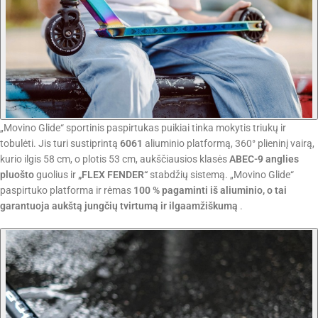
„Movino Glide“ sportinis paspirtukas puikiai tinka mokytis triukų ir
tobulėti. Jis turi sustiprintą
6061
aliuminio platformą, 360° plieninį vairą,
kurio ilgis 58 cm, o plotis 53 cm, aukščiausios klasės
ABEC-9 anglies
pluošto
guolius ir
„FLEX FENDER“
stabdžių sistemą. „Movino Glide“
paspirtuko platforma ir rėmas
100 % pagaminti iš aliuminio, o tai
garantuoja aukštą jungčių tvirtumą ir ilgaamžiškumą
.