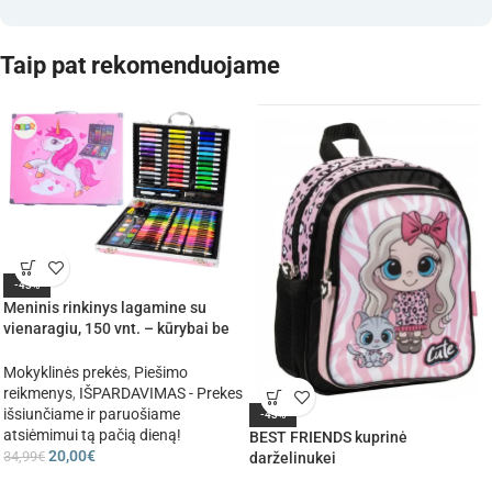
Taip pat rekomenduojame
-43%
Meninis rinkinys lagamine su
vienaragiu, 150 vnt. – kūrybai be
ribų
Mokyklinės prekės
,
Piešimo
reikmenys
,
IŠPARDAVIMAS - Prekes
išsiunčiame ir paruošiame
-43%
atsiėmimui tą pačią dieną!
BEST FRIENDS kuprinė
20,00
€
34,99
€
darželinukei