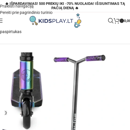
🔥 IŠPARDAVIMAS! 500 PREKIŲ IKI -70% NUOLAIDA! IŠSIUNTIMAS TĄ
Praleisti navigaciją
PAČIĄ DIENĄ 🔥
Pereiti prie pagrindinio turinio
0,0
Pagrindinis
»
Parduotuvė
»
MOVINO GLIDE NEOCHROME triukinis
paspirtukas