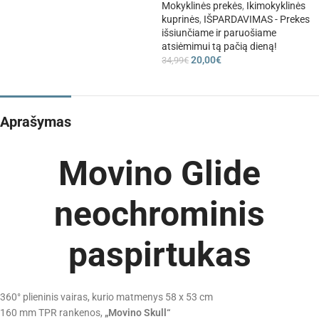
Mokyklinės prekės
,
Ikimokyklinės
kuprinės
,
IŠPARDAVIMAS - Prekes
išsiunčiame ir paruošiame
atsiėmimui tą pačią dieną!
20,00
€
34,99
€
Aprašymas
Movino Glide
neochrominis
paspirtukas
360° plieninis vairas, kurio matmenys 58 x 53 cm
160 mm TPR rankenos,
„Movino Skull“