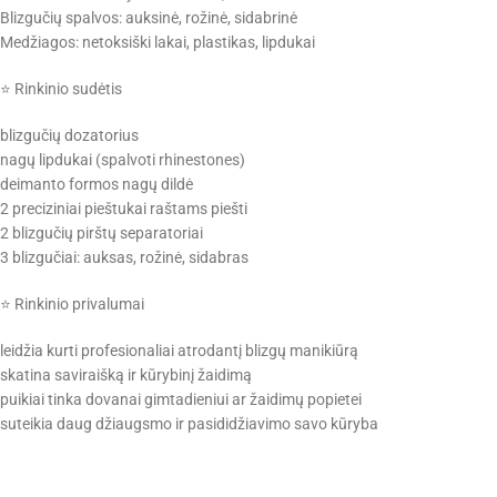
Blizgučių spalvos: auksinė, rožinė, sidabrinė
Medžiagos: netoksiški lakai, plastikas, lipdukai
⭐ Rinkinio sudėtis
blizgučių dozatorius
nagų lipdukai (spalvoti rhinestones)
deimanto formos nagų dildė
2 preciziniai pieštukai raštams piešti
2 blizgučių pirštų separatoriai
3 blizgučiai: auksas, rožinė, sidabras
⭐ Rinkinio privalumai
leidžia kurti profesionaliai atrodantį blizgų manikiūrą
skatina saviraišką ir kūrybinį žaidimą
puikiai tinka dovanai gimtadieniui ar žaidimų popietei
suteikia daug džiaugsmo ir pasididžiavimo savo kūryba