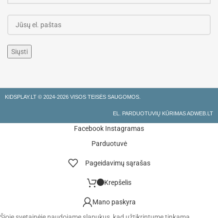
KIDSPLAY.LT ©
2024-2026 VISOS TEISĖS SAUGOMOS.
EL. PARDUOTUVIŲ KŪRIMAS ADWEB.LT
Facebook
Instagramas
Parduotuvė
Pageidavimų sąrašas
Krepšelis
Mano paskyra
Šioje svetainėje naudojame slapukus, kad užtikrintume tinkamą