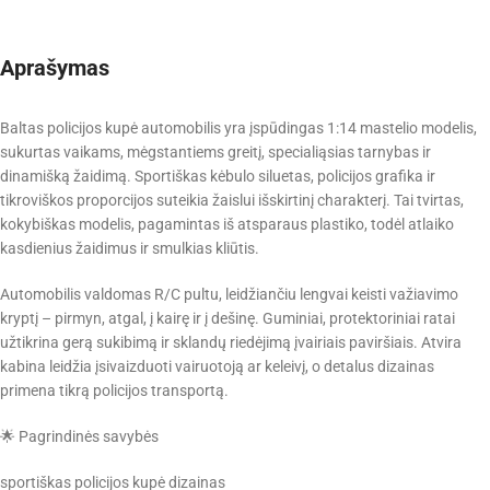
Aprašymas
Baltas policijos kupė automobilis yra įspūdingas 1:14 mastelio modelis,
sukurtas vaikams, mėgstantiems greitį, specialiąsias tarnybas ir
dinamišką žaidimą. Sportiškas kėbulo siluetas, policijos grafika ir
tikroviškos proporcijos suteikia žaislui išskirtinį charakterį. Tai tvirtas,
kokybiškas modelis, pagamintas iš atsparaus plastiko, todėl atlaiko
kasdienius žaidimus ir smulkias kliūtis.
Automobilis valdomas R/C pultu, leidžiančiu lengvai keisti važiavimo
kryptį – pirmyn, atgal, į kairę ir į dešinę. Guminiai, protektoriniai ratai
užtikrina gerą sukibimą ir sklandų riedėjimą įvairiais paviršiais. Atvira
kabina leidžia įsivaizduoti vairuotoją ar keleivį, o detalus dizainas
primena tikrą policijos transportą.
🌟 Pagrindinės savybės
sportiškas policijos kupė dizainas