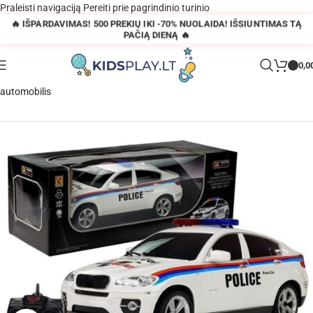
Praleisti navigaciją
Pereiti prie pagrindinio turinio
🔥 IŠPARDAVIMAS! 500 PREKIŲ IKI -70% NUOLAIDA! IŠSIUNTIMAS TĄ
PAČIĄ DIENĄ 🔥
0,0
Pagrindinis
»
Parduotuvė
»
Nuotoliniu būdu valdomas policijos kupė
automobilis