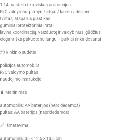
1:14 mastelio tikroviškos proporcijos
R/C valdymas: pirmyn / atgal / kairėn / dešinėn
tvirtas, atsparus plastikas
guminiai protektoriniai ratai
lavina koordinaciją, vaizduotę ir vaidybinius įgūdžius
elegantiška pakuotė su langu – puikiai tinka dovanai
📦 Rinkinio sudėtis
policijos automobilis
R/C valdymo pultas
naudojimo instrukcija
🔋 Maitinimas
automobilis: AA baterijos (nepridedamos)
pultas: AA baterijos (nepridedamos)
📏 Išmatavimai
automobilis: 35 × 12,5 × 13,5 cm