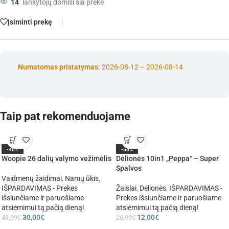
14
lankytojų domisi šia preke
Įsiminti prekę
Numatomas pristatymas:
2026-08-12 – 2026-08-14
Taip pat rekomenduojame
-40%
-56%
Woopie 26 dalių valymo vežimėlis
Dėlionės 10in1 „Peppa“ – Super
Spalvos
Vaidmenų žaidimai
,
Namų ūkis
,
IŠPARDAVIMAS - Prekes
Žaislai
,
Dėlionės
,
IŠPARDAVIMAS -
išsiunčiame ir paruošiame
Prekes išsiunčiame ir paruošiame
atsiėmimui tą pačią dieną!
atsiėmimui tą pačią dieną!
30,00
€
12,00
€
49,99
€
26,99
€