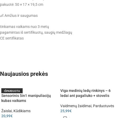
pakuotė: 50 × 17 × 19,5 cm
👶 Amžius ir saugumas
tinkamas vaikams nuo 3 metų
pagamintas iš sertifikuotų, saugių medžiagų
CE sertifikatas
Naujausios prekės
Viga medinių ledų rinkinys – 6
IŠPARDUOTA
Sensorinis 5in1 manipuliacijų
ledai ant pagaliuko + stovelis
kubas vaikams
Vaidmenų žaidimai
,
Parduotuvės
Žaislai
,
Kūdikiams
25,99
€
20,99
€