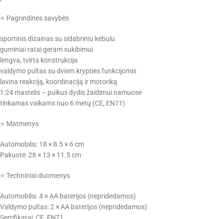
⭐ Pagrindinės savybės
sportinis dizainas su sidabriniu kėbulu
guminiai ratai geram sukibimui
lengva, tvirta konstrukcija
valdymo pultas su dviem krypties funkcijomis
lavina reakciją, koordinaciją ir motoriką
1:24 mastelis – puikus dydis žaidimui namuose
tinkamas vaikams nuo 6 metų (CE, EN71)
⭐ Matmenys
Automobilis: 18 × 8.5 × 6 cm
Pakuotė: 28 × 13 × 11.5 cm
⭐ Techniniai duomenys
Automobilis: 4 × AA baterijos (nepridedamos)
Valdymo pultas: 2 × AA baterijos (nepridedamos)
Sertifikatai: CE, EN71