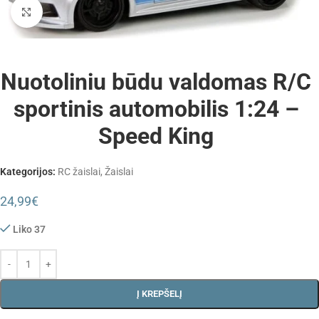
Padidinti
Nuotoliniu būdu valdomas R/C
sportinis automobilis 1:24 –
Speed King
Kategorijos:
RC žaislai
,
Žaislai
24,99
€
Liko 37
Į KREPŠELĮ