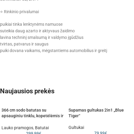
⭐ Rinkinio privalumai
puikiai tinka lenktynėms namuose
suteikia daug azarto ir aktyvaus žaidimo
lavina techninį smalsumą ir valdymo įgūdžius
tvirtas, patvarus ir saugus
puiki dovana vaikams, mėgstantiems automobilius ir greitį
Naujausios prekės
366 cm sodo batutas su
Supamas gultukas 2in1 „Blue
apsauginiu tinklu, kopetėlėmis ir
Tiger“
batų krepšiu
Gultukai
Lauko pramogos
,
Batutai
79,99
€
299,99
€