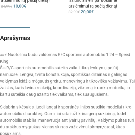
atsiėmimui tą pačią dieną!
išsiunčiame ir paruošiame
10,00
€
atsiėmimui tą pačią dieną!
24,99
€
20,00
€
32,99
€
Aprašymas
🚗⚡ Nuotoliniu būdu valdomas R/C sportinis automobilis 1:24 – Speed
King
Šis R/C sportinis automobilis suteiks vaikui tikrą lenktynių pojūtį
namuose. Lengva, tvirta konstrukcija, sportiškas dizainas ir galingas
valdymas leidžia mėgautis greitu, manevringu ir tikrovišku važiavimu. Tai
žaislas, kuris lavina reakciją, koordinaciją, vikrumą ir rankų motoriką, o
kartu suteikia daug azarto tiek vaikams, tiek suaugusiems.
Sidabrinis kėbulas, juodi langai ir sportinės linijos suteikia modeliui tikro
automobilio charakterį. Guminiai ratai užtikrina gerą sukibimą, todėl
automobilis stabiliai manevruoja ant įvairių paviršių. Valdymo pultas turi
du atskirus mygtukus: vienas skirtas važiavimui pirmyn/atgal, kitas –
posūkiams.