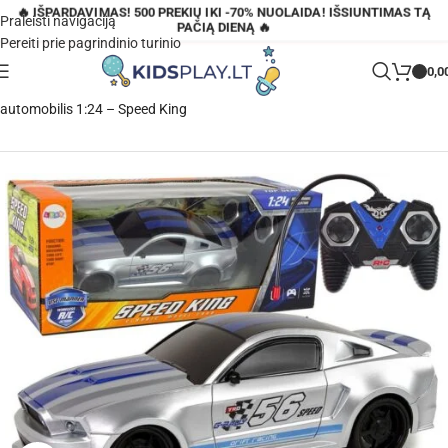
🔥 IŠPARDAVIMAS! 500 PREKIŲ IKI -70% NUOLAIDA! IŠSIUNTIMAS TĄ
Praleisti navigaciją
PAČIĄ DIENĄ 🔥
Pereiti prie pagrindinio turinio
0,0
Pagrindinis
»
Parduotuvė
»
Nuotoliniu būdu valdomas R/C sportinis
automobilis 1:24 – Speed King