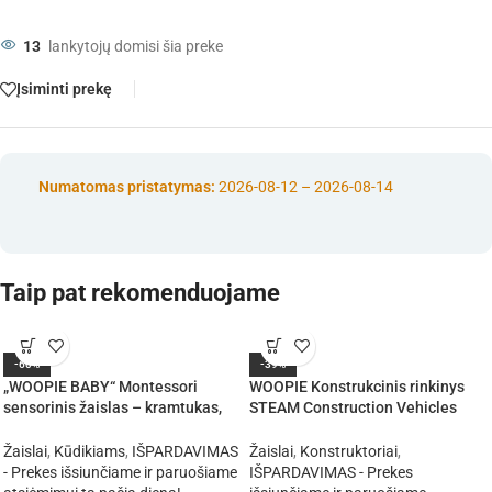
13
lankytojų domisi šia preke
Įsiminti prekę
Numatomas pristatymas:
2026-08-12 – 2026-08-14
Taip pat rekomenduojame
-60%
-39%
„WOOPIE BABY“ Montessori
WOOPIE Konstrukcinis rinkinys
sensorinis žaislas – kramtukas,
STEAM Construction Vehicles
barškučiai ir daugiafunkcis „UFO“
6in1 223 vnt.
žaislas
Žaislai
,
Kūdikiams
,
IŠPARDAVIMAS
Žaislai
,
Konstruktoriai
,
- Prekes išsiunčiame ir paruošiame
IŠPARDAVIMAS - Prekes