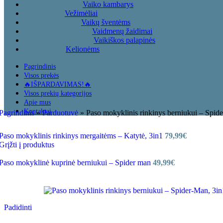
Vaiko kambarys
Vežimėliai
Vaikų šventėms
Vaidmenų žaidimai
Vaikiškos palapinės
Kelionėms
Pagrindinis
Visos prekės
🔥IŠPARDAVIMAS!🔥
Visos prekių kategorijos
Apie mus
Kontaktai
Pagrindinis
»
Parduotuvė
»
Paso mokyklinis rinkinys berniukui – Spid
Paso mokyklinis rinkinys mergaitėms – Katytė, 3in1
79,99
€
Grįžti į produktus
Paso mokyklinė kuprinė berniukui – Spider man
49,99
€
Padidinti