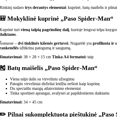
Rinkinį sudaro
trys derantys elementai
: kuprinė, batų maišelis ir piln
🎒
Mokyklinė kuprinė „Paso Spider‑Man“
Kuprinė turi
vieną talpią pagrindinę dalį
, kurioje lengvai telpa knygos
daiktams
.
Šonuose –
dvi tinklinės kišenės gertuvei
. Nugarėlė yra
profiluota ir 
rankenėlės
užtikrina patogumą ir saugumą.
Išmatavimai:
38 × 28 × 15 cm
Tinka A4 formatui:
taip
🎽
Batų maišelis „Paso Spider‑Man“
Viena talpi dalis su virveliniu užsegimu
Patogūs virveliniai dirželiai leidžia nešioti kaip kuprinę
Du specialūs mazgų atlaisvinimo elementai
Tinka sportinei aprangai, avalynei ar papildomiems daiktams
Išmatavimai:
34 × 45 cm
✏️
Pilnai sukomplektuota pieštukinė „Paso