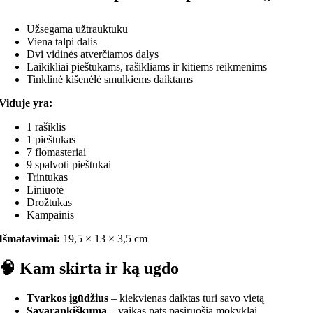
Užsegama užtrauktuku
Viena talpi dalis
Dvi vidinės atverčiamos dalys
Laikikliai pieštukams, rašikliams ir kitiems reikmenims
Tinklinė kišenėlė smulkiems daiktams
Viduje yra:
1 rašiklis
1 pieštukas
7 flomasteriai
9 spalvoti pieštukai
Trintukas
Liniuotė
Drožtukas
Kampainis
Išmatavimai:
19,5 × 13 × 3,5 cm
🧠
Kam skirta ir ką ugdo
Tvarkos įgūdžius
– kiekvienas daiktas turi savo vietą
Savarankiškumą
– vaikas pats pasiruošia mokyklai