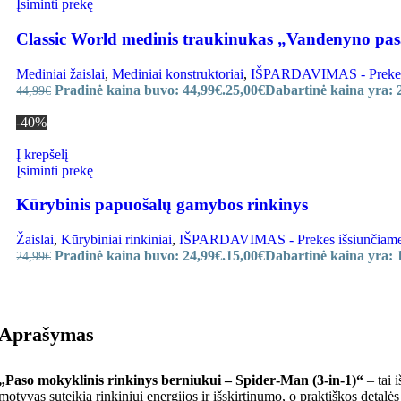
Įsiminti prekę
Classic World medinis traukinukas „Vandenyno pas
Mediniai žaislai
,
Mediniai konstruktoriai
,
IŠPARDAVIMAS - Prekes iš
Pradinė kaina buvo: 44,99€.
25,00
€
Dabartinė kaina yra: 
44,99
€
-40%
Į krepšelį
Įsiminti prekę
Kūrybinis papuošalų gamybos rinkinys
Žaislai
,
Kūrybiniai rinkiniai
,
IŠPARDAVIMAS - Prekes išsiunčiame ir
Pradinė kaina buvo: 24,99€.
15,00
€
Dabartinė kaina yra: 
24,99
€
Aprašymas
„Paso mokyklinis rinkinys berniukui – Spider‑Man (3‑in‑1)“
– tai 
motyvas suteikia rinkiniui energijos ir išskirtinumo, o praktiškos detal