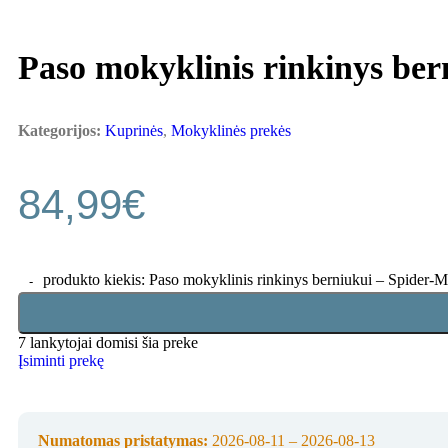
Paso mokyklinis rinkinys ber
Kategorijos:
Kuprinės
,
Mokyklinės prekės
84,99
€
produkto kiekis: Paso mokyklinis rinkinys berniukui – Spider‑M
7
lankytojai domisi šia preke
Įsiminti prekę
Numatomas pristatymas:
2026-08-11 – 2026-08-13