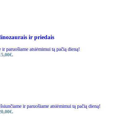
nozaurais ir priedais
 paruošiame atsiėmimui tą pačią dieną!
15,00€.
unčiame ir paruošiame atsiėmimui tą pačią dieną!
20,00€.