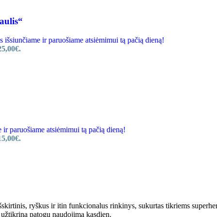
aulis“
siunčiame ir paruošiame atsiėmimui tą pačią dieną!
25,00€.
 paruošiame atsiėmimui tą pačią dieną!
15,00€.
išskirtinis, ryškus ir itin funkcionalus rinkinys, sukurtas tikriems super
ės užtikrina patogų naudojimą kasdien.