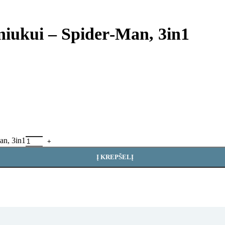
niukui – Spider‑Man, 3in1
an, 3in1
Į KREPŠELĮ