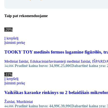
Taip pat rekomenduojame
-29%
Į krepšelį
Įsiminti prekę
TOOKY TOY medinės fermos lagamine figūrėlės, tr
Mediniai žaislai
,
Edukaciniai/lavinamieji mediniai žaislai
,
IŠPARDAVI
Pradinė kaina buvo: 34,99€.
25,00
€
Dabartinė kaina yra: 
34,99
€
-11%
Į krepšelį
Įsiminti prekę
Vaikiškas karaoke rinkinys su 2 belaidžiais mikrofo
Žaislai
,
Muzikiniai
Pradinė kaina buvo: 44,99€.
39,99
€
Dabartinė kaina yra: 
44,99
€