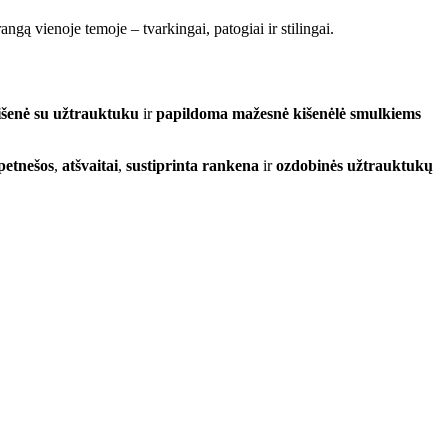
angą vienoje temoje – tvarkingai, patogiai ir stilingai.
išenė su užtrauktuku
ir
papildoma mažesnė kišenėlė smulkiems
petnešos
,
atšvaitai
,
sustiprinta rankena
ir
ozdobinės užtrauktukų