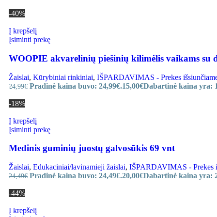
-40%
Į krepšelį
Įsiminti prekę
WOOPIE akvarelinių piešinių kilimėlis vaikams su di
Žaislai
,
Kūrybiniai rinkiniai
,
IŠPARDAVIMAS - Prekes išsiunčiame ir
Pradinė kaina buvo: 24,99€.
15,00
€
Dabartinė kaina yra: 
24,99
€
-18%
Į krepšelį
Įsiminti prekę
Medinis guminių juostų galvosūkis 69 vnt
Žaislai
,
Edukaciniai/lavinamieji žaislai
,
IŠPARDAVIMAS - Prekes išsi
Pradinė kaina buvo: 24,49€.
20,00
€
Dabartinė kaina yra: 
24,49
€
-44%
Į krepšelį