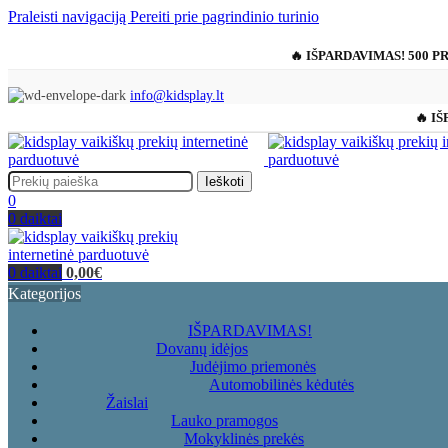
Praleisti navigaciją
Pereiti prie pagrindinio turinio
🔥 IŠPARDAVIMAS! 500 P
info@kidsplay.lt
🔥 IŠ
Ieškoti
0
0
daiktai
0
daiktai
0,00
€
Kategorijos
IŠPARDAVIMAS!
Dovanų idėjos
Judėjimo priemonės
Automobilinės kėdutės
Žaislai
Lauko pramogos
Mokyklinės prekės