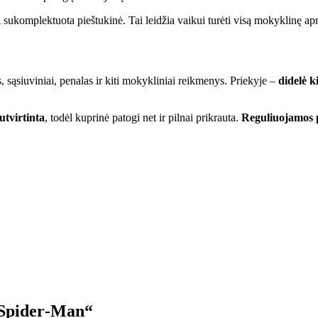
ai sukomplektuota pieštukinė. Tai leidžia vaikui turėti visą mokyklinę apr
, sąsiuviniai, penalas ir kiti mokykliniai reikmenys. Priekyje –
didelė k
sutvirtinta
, todėl kuprinė patogi net ir pilnai prikrauta.
Reguliuojamos 
 Spider‑Man“