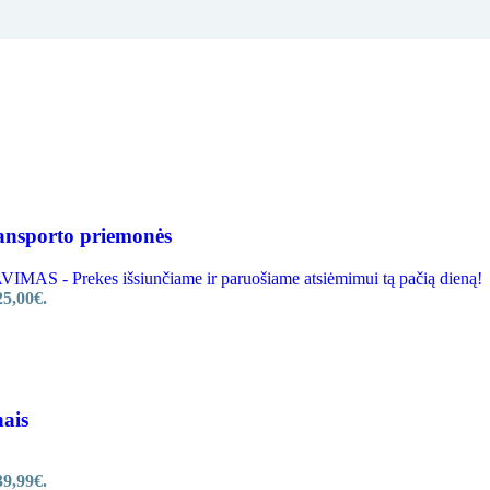
ansporto priemonės
MAS - Prekes išsiunčiame ir paruošiame atsiėmimui tą pačią dieną!
25,00€.
nais
39,99€.