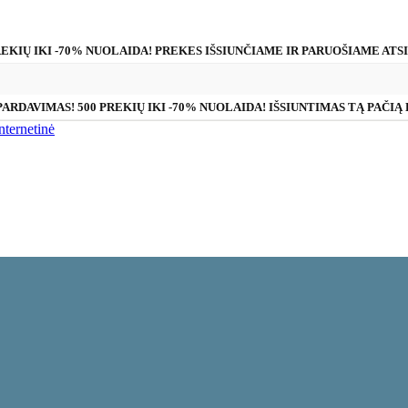
REKIŲ IKI -70% NUOLAIDA! PREKES IŠSIUNČIAME IR PARUOŠIAME ATS
PARDAVIMAS! 500 PREKIŲ IKI -70% NUOLAIDA! IŠSIUNTIMAS TĄ PAČIĄ