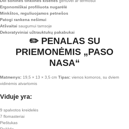
Dvi šoninės tinklinės kišenės
gertuvei ar termosui
Ergonomiškai profiliuota nugarėlė
Minkštos, reguliuojamos petnešos
Patogi rankena nešimui
Atšvaitai
saugumui tamsoje
Dekoratyviniai užtrauktukų pakabukai
✏️ PENALAS SU
PRIEMONĖMIS „PASO
NASA“
Matmenys:
19,5 × 13 × 3,5 cm
Tipas:
vienos komoros, su dviem
vidinėmis atvartomis
Viduje yra:
9 spalvotos kreidelės
7 flomasteriai
Pieštukas