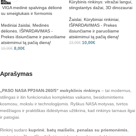
-60%
Kūrybinis rinkinys: vitražai langui,
VIGA medinė spalvinga dėlionė
stingstantys dažai, 3D dinozaurai
su smeigtukais ir formomis
Žaislai
,
Kūrybiniai rinkiniai
,
Mediniai žaislai
,
Medinės
IŠPARDAVIMAS - Prekes
dėlionės
,
IŠPARDAVIMAS -
išsiunčiame ir paruošiame
Prekes išsiunčiame ir paruošiame
atsiėmimui tą pačią dieną!
atsiėmimui tą pačią dieną!
10,00
€
23,99
€
8,00
€
19,99
€
Aprašymas
„PASO NASA PP24AN‑260/5“ mokyklinis rinkinys
– tai modernus,
stilingas ir itin funkcionalus komplektas vaikams, besidomintiems
kosmosu, mokslu ir technologijomis. Ryškus NASA motyvas, tvirtos
medžiagos ir praktiškas išdėstymas užtikrina, kad rinkinys tarnaus ilgai
ir patogiai.
Rinkinį sudaro
kuprinė
,
batų maišelis
,
penalas su priemonėmis
,