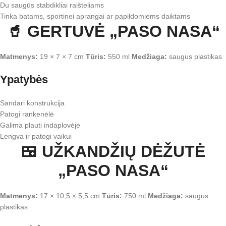
Du saugūs stabdikliai raišteliams
Tinka batams, sportinei aprangai ar papildomiems daiktams
🥤 GERTUVĖ „PASO NASA“
Matmenys:
19 × 7 × 7 cm
Tūris:
550 ml
Medžiaga:
saugus plastikas
Ypatybės
Sandari konstrukcija
Patogi rankenėlė
Galima plauti indaplovėje
Lengva ir patogi vaikui
🍱 UŽKANDŽIŲ DĖŽUTĖ
„PASO NASA“
Matmenys:
17 × 10,5 × 5,5 cm
Tūris:
750 ml
Medžiaga:
saugus
plastikas