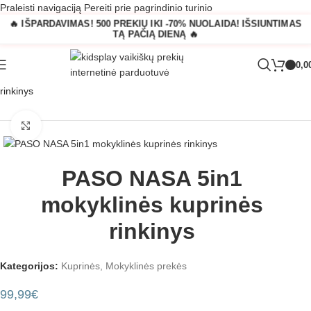
Praleisti navigaciją
Pereiti prie pagrindinio turinio
🔥 IŠPARDAVIMAS! 500 PREKIŲ IKI -70% NUOLAIDA! IŠSIUNTIMAS
TĄ PAČIĄ DIENĄ 🔥
0,0
Pagrindinis
»
Parduotuvė
»
PASO NASA 5in1 mokyklinės kuprinės
rinkinys
Padidinti
PASO NASA 5in1
mokyklinės kuprinės
rinkinys
Kategorijos:
Kuprinės
,
Mokyklinės prekės
99,99
€