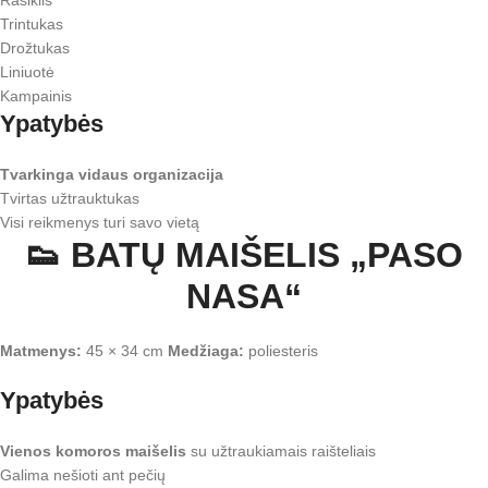
Rašiklis
Trintukas
Drožtukas
Liniuotė
Kampainis
Ypatybės
Tvarkinga vidaus organizacija
Tvirtas užtrauktukas
Visi reikmenys turi savo vietą
👟 BATŲ MAIŠELIS „PASO
NASA“
Matmenys:
45 × 34 cm
Medžiaga:
poliesteris
Ypatybės
Vienos komoros maišelis
su užtraukiamais raišteliais
Galima nešioti ant pečių