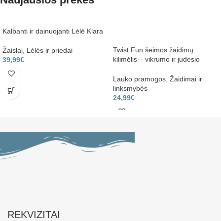
Kalbanti ir dainuojanti Lėlė Klara
Twist Fun šeimos žaidimų
Žaislai
,
Lėlės ir priedai
kilimėlis – vikrumo ir judesio
39,99
€
žaidimas
Lauko pramogos
,
Žaidimai ir
linksmybės
24,99
€
REKVIZITAI