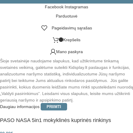
Facebook
Instagramas
Parduotuvė
Pageidavimų sąrašas
Krepšelis
Mano paskyra
Šioje svetainėje naudojame slapukus, kad užtikrintume tinkamą
svetainės veikimą, galėtume suteikti Kidsplay.lt paslaugas ir funkcijas,
analizuotume naršymo statistiką, individualizuotume Jūsų naršymo
patirtį bei teiktume Jums aktualius rinkodaros pasiūlymus. Jūs galite
pasirinkti, kokius duomenis leidžiate mums rinkti spustelėdami nuorodą
„Valdyti pasirinkimus“. Leisdami visus slapukus, leisite mums užtikrinti
geriausią naršymo ir apsipirkimo patirtį.
Daugiau informacijos
PRIIMTI
PASO NASA 5in1 mokyklinės kuprinės rinkinys