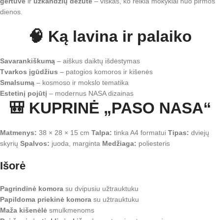
gertuvė
ir
užkandžių dėžutė
– viskas, ko reikia mokyklai nuo pirmos
dienos.
🧠 Ką lavina ir palaiko
Savarankiškumą
– aiškus daiktų išdėstymas
Tvarkos įgūdžius
– patogios komoros ir kišenės
Smalsumą
– kosmoso ir mokslo tematika
Estetinį pojūtį
– modernus NASA dizainas
🎒 KUPRINĖ „PASO NASA“
Matmenys:
38 × 28 × 15 cm
Talpa:
tinka A4 formatui
Tipas:
dviejų
skyrių
Spalvos:
juoda, marginta
Medžiaga:
poliesteris
Išorė
Pagrindinė komora
su dvipusiu užtrauktuku
Papildoma priekinė komora
su užtrauktuku
Maža kišenėlė
smulkmenoms