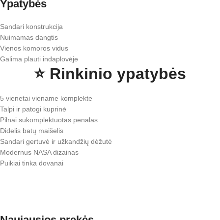
Ypatybės
Sandari konstrukcija
Nuimamas dangtis
Vienos komoros vidus
Galima plauti indaplovėje
⭐ Rinkinio ypatybės
5 vienetai viename komplekte
Talpi ir patogi kuprinė
Pilnai sukomplektuotas penalas
Didelis batų maišelis
Sandari gertuvė ir užkandžių dėžutė
Modernus NASA dizainas
Puikiai tinka dovanai
Naujausios prekės