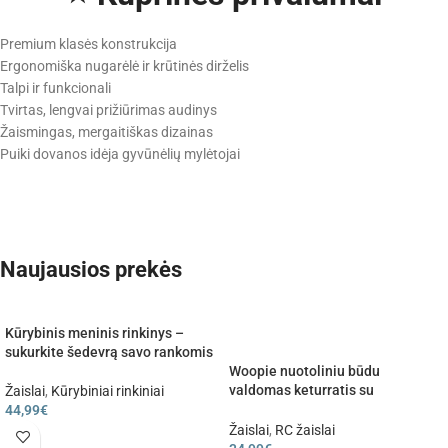
Premium klasės konstrukcija
Ergonomiška nugarėlė ir krūtinės dirželis
Talpi ir funkcionali
Tvirtas, lengvai prižiūrimas audinys
Žaismingas, mergaitiškas dizainas
Puiki dovanos idėja gyvūnėlių mylėtojai
Naujausios prekės
Kūrybinis meninis rinkinys –
sukurkite šedevrą savo rankomis
Woopie nuotoliniu būdu
valdomas keturratis su
Žaislai
,
Kūrybiniai rinkiniai
motociklininko figūrėle (2.4 GHz)
44,99
€
Žaislai
,
RC žaislai