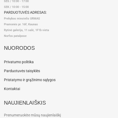
ŠEŠ / 10:00 - 17:00
SEK / 10:00 - 15:00
PARDUOTUVĖS ADRESAS:
Prekybos miestelis URMAS
Pramonės pr. 16F, Kaunas
Rytinė galerija, 11 salė, 1F1b vieta
Norfos patalpose
NUORODOS
Privatumo politika
Parduotuvės taisyklės
Pristatymo ir grąžinimo sąlygos
Kontaktai
NAUJIENLAIŠKIS
Prenumeruokite mūsų naujienlaiškį