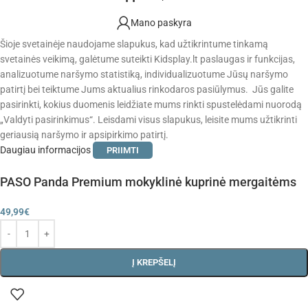
Mano paskyra
Šioje svetainėje naudojame slapukus, kad užtikrintume tinkamą
svetainės veikimą, galėtume suteikti Kidsplay.lt paslaugas ir funkcijas,
analizuotume naršymo statistiką, individualizuotume Jūsų naršymo
patirtį bei teiktume Jums aktualius rinkodaros pasiūlymus. Jūs galite
pasirinkti, kokius duomenis leidžiate mums rinkti spustelėdami nuorodą
„Valdyti pasirinkimus“. Leisdami visus slapukus, leisite mums užtikrinti
geriausią naršymo ir apsipirkimo patirtį.
Daugiau informacijos
PRIIMTI
PASO Panda Premium mokyklinė kuprinė mergaitėms
49,99
€
Į KREPŠELĮ