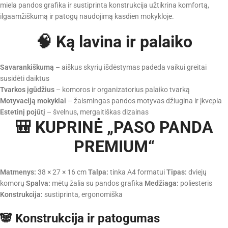
miela pandos grafika ir sustiprinta konstrukcija užtikrina komfortą,
ilgaamžiškumą ir patogų naudojimą kasdien mokykloje.
🧠 Ką lavina ir palaiko
Savarankiškumą
– aiškus skyrių išdėstymas padeda vaikui greitai
susidėti daiktus
Tvarkos įgūdžius
– komoros ir organizatorius palaiko tvarką
Motyvaciją mokyklai
– žaismingas pandos motyvas džiugina ir įkvepia
Estetinį pojūtį
– švelnus, mergaitiškas dizainas
🎒 KUPRINĖ „PASO PANDA
PREMIUM“
Matmenys:
38 × 27 × 16 cm
Talpa:
tinka A4 formatui
Tipas:
dviejų
komorų
Spalva:
mėtų žalia su pandos grafika
Medžiaga:
poliesteris
Konstrukcija:
sustiprinta, ergonomiška
🐼 Konstrukcija ir patogumas