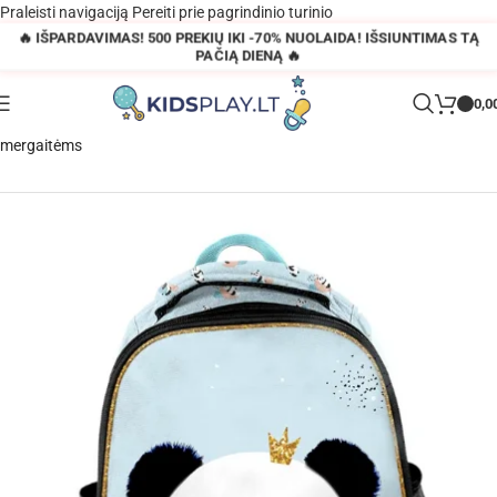
Praleisti navigaciją
Pereiti prie pagrindinio turinio
🔥 IŠPARDAVIMAS! 500 PREKIŲ IKI -70% NUOLAIDA! IŠSIUNTIMAS TĄ
PAČIĄ DIENĄ 🔥
0,0
Pagrindinis
»
Parduotuvė
»
PASO Panda Premium mokyklinė kuprinė
mergaitėms