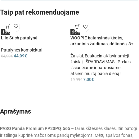
Taip pat rekomenduojame
-18%
-65%
Lilo Stich patalynė
WOOPIE balansinės kėdės,
arkadinis žaidimas, dėlionės, 3+
Patalynės komplektai
44,99
€
Žaislai
,
Edukaciniai/lavinamieji
54,99
€
žaislai
,
IŠPARDAVIMAS - Prekes
išsiunčiame ir paruošiame
atsiėmimui tą pačią dieną!
7,00
€
19,99
€
Aprašymas
PASO Panda Premium PP23PQ‑565
– tai aukštesnės klasės, itin patogi
ir stilinga kuprinė mažosioms pandų mylėtojoms. Mėtų spalvos fonas,