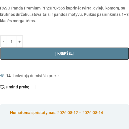
PASO Panda Premium PP23PQ‑565 kuprinė: tvirta, dviejų komorų, su
krūtinės dirželiu, atšvaitais ir pandos motyvu. Puikus pasirinkimas 1–3
klasės mergaitėms.
Į KREPŠELĮ
14
lankytojų domisi šia preke
Įsiminti prekę
Numatomas pristatymas:
2026-08-12 – 2026-08-14