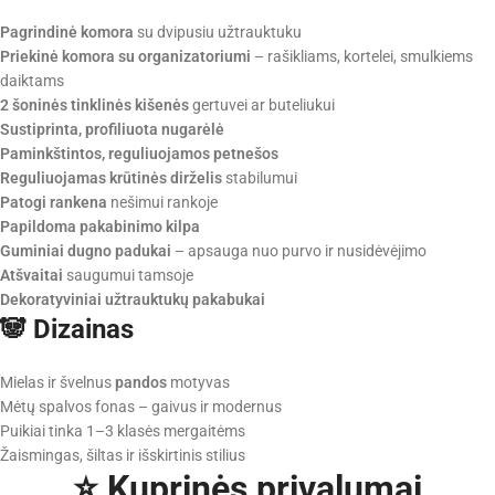
Pagrindinė komora
su dvipusiu užtrauktuku
Priekinė komora su organizatoriumi
– rašikliams, kortelei, smulkiems
daiktams
2 šoninės tinklinės kišenės
gertuvei ar buteliukui
Sustiprinta, profiliuota nugarėlė
Paminkštintos, reguliuojamos petnešos
Reguliuojamas krūtinės dirželis
stabilumui
Patogi rankena
nešimui rankoje
Papildoma pakabinimo kilpa
Guminiai dugno padukai
– apsauga nuo purvo ir nusidėvėjimo
Atšvaitai
saugumui tamsoje
Dekoratyviniai užtrauktukų pakabukai
🐼 Dizainas
Mielas ir švelnus
pandos
motyvas
Mėtų spalvos fonas – gaivus ir modernus
Puikiai tinka 1–3 klasės mergaitėms
Žaismingas, šiltas ir išskirtinis stilius
⭐ Kuprinės privalumai