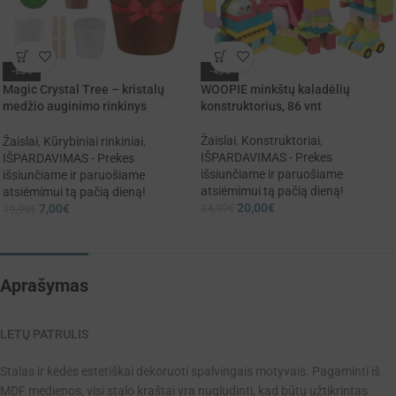
-65%
-43%
Magic Crystal Tree – kristalų
WOOPIE minkštų kaladėlių
medžio auginimo rinkinys
konstruktorius, 86 vnt
vaikams
Žaislai
,
Konstruktoriai
,
Žaislai
,
Kūrybiniai rinkiniai
,
IŠPARDAVIMAS - Prekes
IŠPARDAVIMAS - Prekes
išsiunčiame ir paruošiame
išsiunčiame ir paruošiame
atsiėmimui tą pačią dieną!
atsiėmimui tą pačią dieną!
20,00
€
34,99
€
7,00
€
19,99
€
Aprašymas
LETŲ PATRULIS
Stalas ir kėdės estetiškai dekoruoti spalvingais motyvais. Pagaminti iš
MDF medienos, visi stalo kraštai yra nugludinti, kad būtų užtikrintas