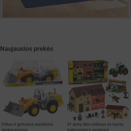
Naujausios prekės
Pilkas ir geltonas statybinis
37 dalių ūkio rinkinys su tvartu,
ekskavatorius
traktoriumi ir gyvūnais