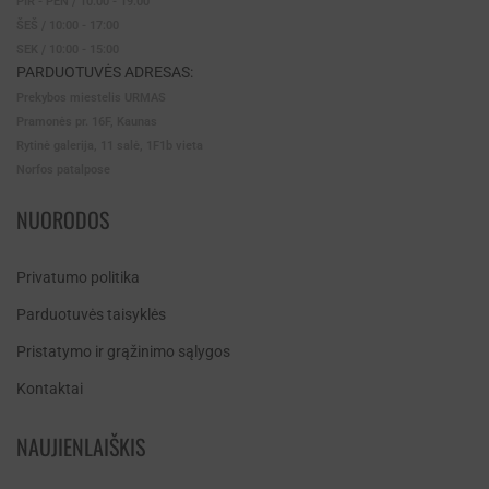
PIR - PEN / 10:00 - 19:00
ŠEŠ / 10:00 - 17:00
SEK / 10:00 - 15:00
PARDUOTUVĖS ADRESAS:
Prekybos miestelis URMAS
Pramonės pr. 16F, Kaunas
Rytinė galerija, 11 salė, 1F1b vieta
Norfos patalpose
NUORODOS
Privatumo politika
Parduotuvės taisyklės
Pristatymo ir grąžinimo sąlygos
Kontaktai
NAUJIENLAIŠKIS