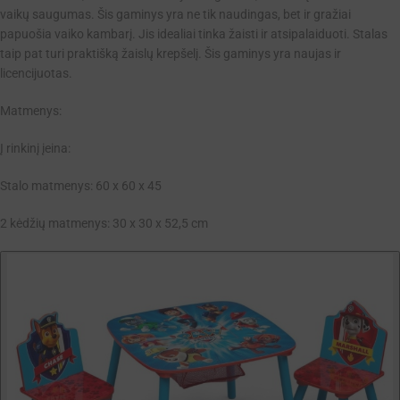
vaikų saugumas. Šis gaminys yra ne tik naudingas, bet ir gražiai
papuošia vaiko kambarį. Jis idealiai tinka žaisti ir atsipalaiduoti. Stalas
taip pat turi praktišką žaislų krepšelį. Šis gaminys yra naujas ir
licencijuotas.
Matmenys:
Į rinkinį įeina:
Stalo matmenys: 60 x 60 x 45
2 kėdžių matmenys: 30 x 30 x 52,5 cm