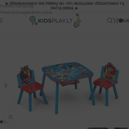
🔥 IŠPARDAVIMAS! 500 PREKIŲ IKI -70% NUOLAIDA! IŠSIUNTIMAS TĄ
Praleisti navigaciją
PAČIĄ DIENĄ 🔥
Pereiti prie pagrindinio turinio
0,0
Pagrindinis
»
Parduotuvė
»
PAW PATROL STALAS-KĖDĖS VAIKAMS
Padidinti