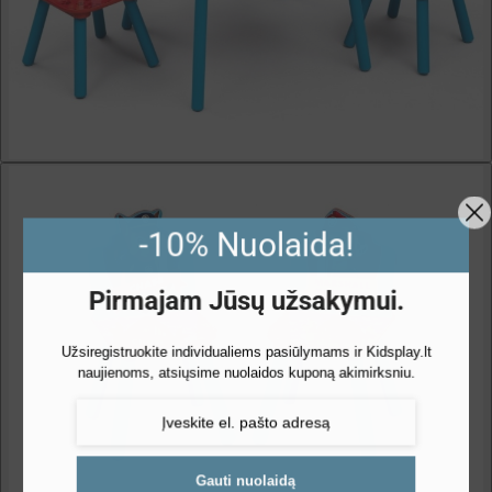
-10% Nuolaida!
Pirmajam Jūsų užsakymui.
Užsiregistruokite individualiems pasiūlymams ir Kidsplay.lt
naujienoms, atsiųsime nuolaidos kuponą akimirksniu.
Gauti nuolaidą