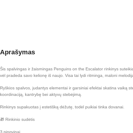
Aprašymas
Šis spalvingas ir žaismingas Penguins on the Escalator rinkinys suteikia
vėl pradeda savo kelionę iš naujo. Visa tai lydi ritminga, maloni melodij
Ryškios spalvos, judantys elementai ir garsiniai efektai skatina vaiką ste
koordinaciją, kantrybę bei aktyvų stebėjimą.
Rinkinys supakuotas į estetišką dėžutę, todėl puikiai tinka dovanai.
🎁 Rinkinio sudėtis
3 pingvinai