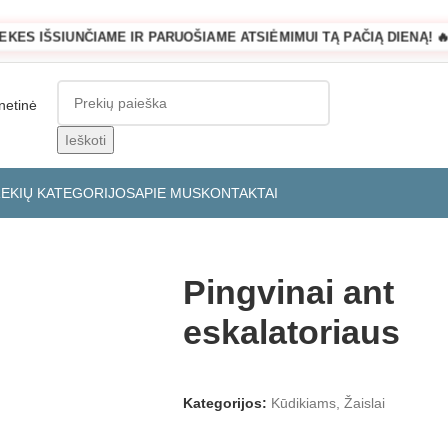
REKES IŠSIUNČIAME IR PARUOŠIAME ATSIĖMIMUI TĄ PAČIĄ DIENĄ! 🔥
Ieškoti
REKIŲ KATEGORIJOS
APIE MUS
KONTAKTAI
Pingvinai ant
eskalatoriaus
Kategorijos:
Kūdikiams
,
Žaislai