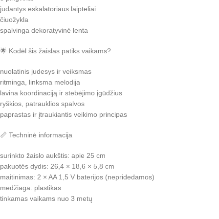
judantys eskalatoriaus laipteliai
čiuožykla
spalvinga dekoratyvinė lenta
🌟 Kodėl šis žaislas patiks vaikams?
nuolatinis judesys ir veiksmas
ritminga, linksma melodija
lavina koordinaciją ir stebėjimo įgūdžius
ryškios, patrauklios spalvos
paprastas ir įtraukiantis veikimo principas
📏 Techninė informacija
surinkto žaislo aukštis: apie 25 cm
pakuotės dydis: 26,4 × 18,6 × 5,8 cm
maitinimas: 2 × AA 1,5 V baterijos (nepridedamos)
medžiaga: plastikas
tinkamas vaikams nuo 3 metų