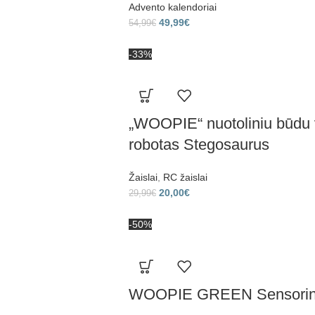
Advento kalendoriai
49,99
€
54,99
€
-33%
„WOOPIE“ nuotoliniu būdu
robotas Stegosaurus
Žaislai
,
RC žaislai
20,00
€
29,99
€
-50%
WOOPIE GREEN Sensorinės