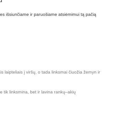
 išsiunčiame ir paruošiame atsiėmimui tą pačią
laipteliais į viršų, o tada linksmai čiuožia žemyn ir
e tik linksmina, bet ir lavina rankų–akių