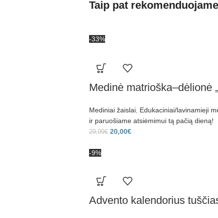
Taip pat rekomenduojam
-33%
Medinė matrioška–dėlionė 
Mediniai žaislai
,
Edukaciniai/lavinamieji me
ir paruošiame atsiėmimui tą pačią dieną!
20,00
€
29,99
€
-9%
Advento kalendorius tuščias