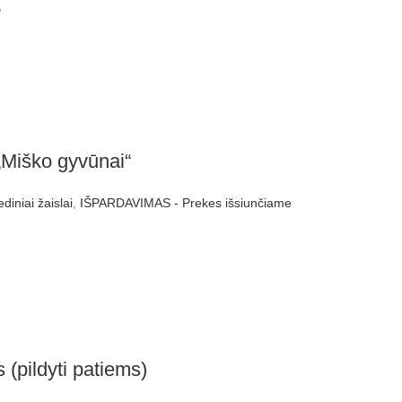
e
„Miško gyvūnai“
diniai žaislai
,
IŠPARDAVIMAS - Prekes išsiunčiame
 (pildyti patiems)