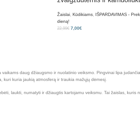
Žaislai
,
Kūdikiams
,
IŠPARDAVIMAS - Prekes
dieną!
7,00
€
22,99
€
 vaikams daug džiaugsmo ir nuolatinio veiksmo. Pingvinai lipa judančiais 
a, kuri kuria jaukią atmosferą ir traukia mažųjų dėmesį.
bėti, laukti, numatyti ir džiaugtis kartojamu veiksmu. Tai žaislas, kuris n