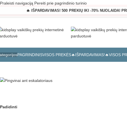
Praleisti navigaciją
Pereiti prie pagrindinio turinio
🔥 IŠPARDAVIMAS! 500 PREKIŲ IKI -70% NUOLAIDA! P
PAGRINDINIS
VISOS PREKĖS
🔥IŠPARDAVIMAS!🔥
VISOS P
ategorijos
Pagrindinis
»
Parduotuvė
»
Pingvinai ant eskalatoriaus
Padidinti