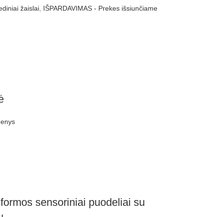
diniai žaislai
,
IŠPARDAVIMAS - Prekes išsiunčiame
ė
menys
rmos sensoriniai puodeliai su
u