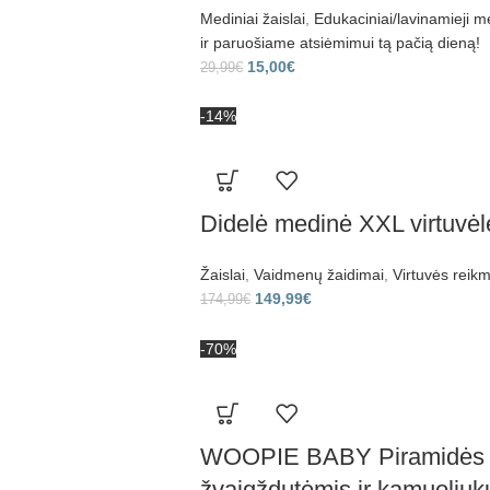
Mediniai žaislai
,
Edukaciniai/lavinamieji me
ir paruošiame atsiėmimui tą pačią dieną!
15,00
€
29,99
€
-14%
Didelė medinė XXL virtuvėl
Žaislai
,
Vaidmenų žaidimai
,
Virtuvės reik
149,99
€
174,99
€
-70%
WOOPIE BABY Piramidės fo
žvaigždutėmis ir kamuoliuk