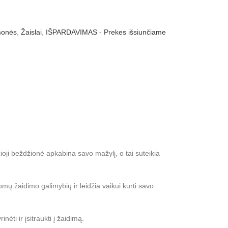
monės
,
Žaislai
,
IŠPARDAVIMAS - Prekes išsiunčiame
žioji beždžionė apkabina savo mažylį, o tai suteikia
domų žaidimo galimybių ir leidžia vaikui kurti savo
ti ir įsitraukti į žaidimą.