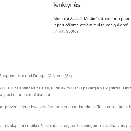
lenktynės“
Mediniai žaislai
,
Medinės transporto prie
ir paruošiame atsiėmimui tą pačią dieną!
35,00
€
54,99
€
i Saugumą Kurianti Draugė Vaikams (3+)
jaukus ir žaismingas žaislas, kuris akimirksniu pavergia vaikų širdis. Did
austis ramiai ir užtikrintai.
ar pritvirtinti prie lovos krašto, rankenos ar kuprinės. Tai suteikia papil
vuką. Tai suteikia žaislui dar daugiau žaismingumo, skatina vaiką tyrinė