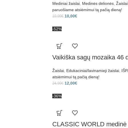
Mediniai žaislai
,
Medinės dėlionės
,
Žaislai
paruošiame atsiėmimui tą pačią dieną!
10,00
€
19,99
€
-52%
Vaikiška sagų mozaika 46 d
Žaislai
,
Edukaciniai/lavinamieji žaislai
,
IŠP
atsiėmimui tą pačią dieną!
12,00
€
24,99
€
-36%
CLASSIC WORLD medinė au