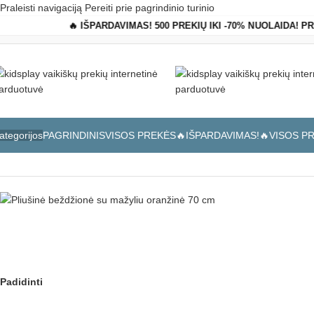
Praleisti navigaciją
Pereiti prie pagrindinio turinio
🔥 IŠPARDAVIMAS! 500 PREKIŲ IKI -70% NUOLAIDA! P
PAGRINDINIS
VISOS PREKĖS
🔥IŠPARDAVIMAS!🔥
VISOS P
ategorijos
Pagrindinis
»
Parduotuvė
»
Pliušinė beždžionė su mažyliu oranžinė 70
Padidinti