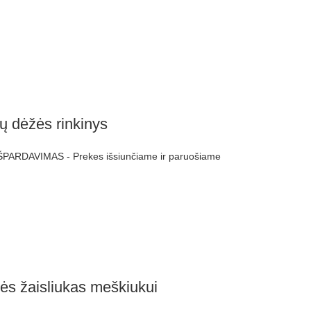
ų dėžės rinkinys
ŠPARDAVIMAS - Prekes išsiunčiame ir paruošiame
nės žaisliukas meškiukui