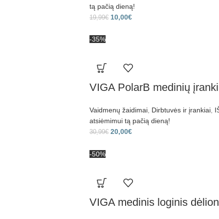
tą pačią dieną!
10,00
€
19,99
€
-35%
VIGA PolarB medinių įranki
Vaidmenų žaidimai
,
Dirbtuvės ir įrankiai
,
I
atsiėmimui tą pačią dieną!
20,00
€
30,99
€
-50%
VIGA medinis loginis dėlio