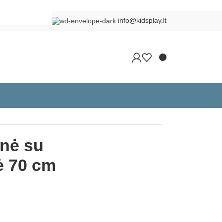

info@kidsplay.lt
Grįžti į produktus
onė su
ė 70 cm