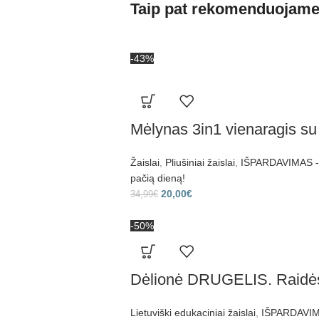
Taip pat rekomenduojam
-43%
Mėlynas 3in1 vienaragis su
Žaislai
,
Pliušiniai žaislai
,
IŠPARDAVIMAS - P
pačią dieną!
20,00
€
34,99
€
-50%
Dėlionė DRUGELIS. Raidės 
Lietuviški edukaciniai žaislai
,
IŠPARDAVIMA