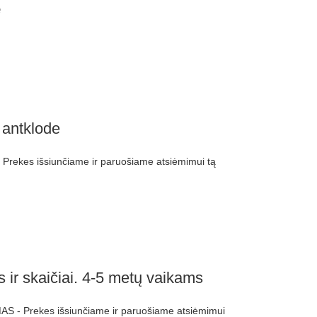
e
 antklode
rekes išsiunčiame ir paruošiame atsiėmimui tą
ir skaičiai. 4-5 metų vaikams
S - Prekes išsiunčiame ir paruošiame atsiėmimui