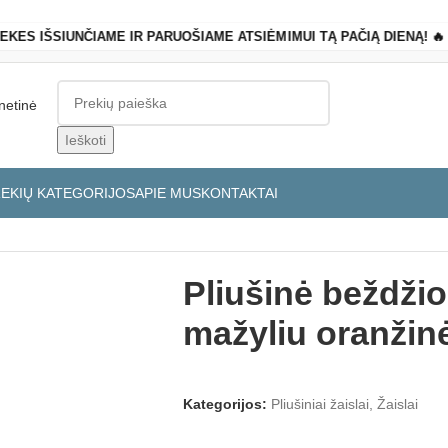
REKES IŠSIUNČIAME IR PARUOŠIAME ATSIĖMIMUI TĄ PAČIĄ DIENĄ! 
Ieškoti
REKIŲ KATEGORIJOS
APIE MUS
KONTAKTAI
 cm
Pliušinė beždži
mažyliu oranžin
Kategorijos:
Pliušiniai žaislai
,
Žaislai