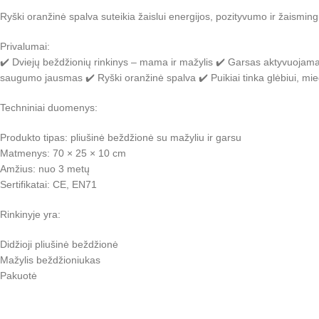
Ryški oranžinė spalva suteikia žaislui energijos, pozityvumo ir žaismin
Privalumai:
✔️ Dviejų beždžionių rinkinys – mama ir mažylis ✔️ Garsas aktyvuojamas
saugumo jausmas ✔️ Ryški oranžinė spalva ✔️ Puikiai tinka glėbiui, mieg
Techniniai duomenys:
Produkto tipas: pliušinė beždžionė su mažyliu ir garsu
Matmenys: 70 × 25 × 10 cm
Amžius: nuo 3 metų
Sertifikatai: CE, EN71
Rinkinyje yra:
Didžioji pliušinė beždžionė
Mažylis beždžioniukas
Pakuotė