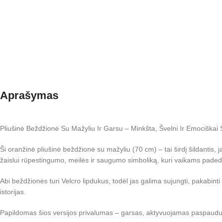
Aprašymas
Pliušinė Beždžionė Su Mažyliu Ir Garsu – Minkšta, Švelni Ir Emociška
Ši oranžinė pliušinė beždžionė su mažyliu (70 cm) – tai širdį šildantis, 
žaislui rūpestingumo, meilės ir saugumo simboliką, kuri vaikams padeda j
Abi beždžionės turi Velcro lipdukus, todėl jas galima sujungti, pakabinti 
istorijas.
Papildomas šios versijos privalumas – garsas, aktyvuojamas paspaudus pil