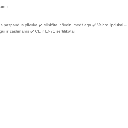
gumo.
 paspaudus pilvuką ✔️ Minkšta ir švelni medžiaga ✔️ Velcro lipdukai – g
ui ir žaidimams ✔️ CE ir EN71 sertifikatai