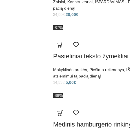
Žaislai
,
Konstruktoriai
,
IŠPARDAVIMAS - Pr
pačią dieną!
20,00
€
34,99
€
-67%
Pasteliniai teksto žymekliai
Mokyklinės prekės
,
Piešimo reikmenys
,
I
atsiėmimui tą pačią dieną!
5,00
€
14,99
€
-68%
Medinis hamburgerio rinkin