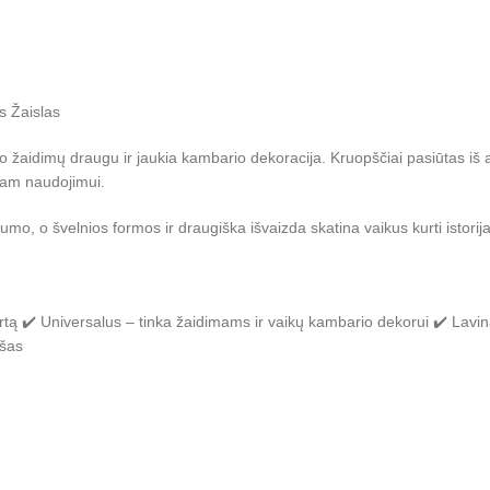
as Žaislas
o žaidimų draugu ir jaukia kambario dekoracija. Kruopščiai pasiūtas iš a
lgam naudojimui.
kumo, o švelnios formos ir draugiška išvaizda skatina vaikus kurti istorij
tą ✔️ Universalus – tinka žaidimams ir vaikų kambario dekorui ✔️ Lavin
ušas