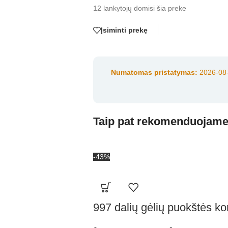
12
lankytojų domisi šia preke
Įsiminti prekę
Numatomas pristatymas:
2026-08-
Taip pat rekomenduojam
-43%
997 dalių gėlių puokštės ko