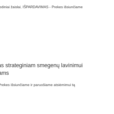
diniai žaislai
,
IŠPARDAVIMAS - Prekes išsiunčiame
s strateginiam smegenų lavinimui
mams
ekes išsiunčiame ir paruošiame atsiėmimui tą