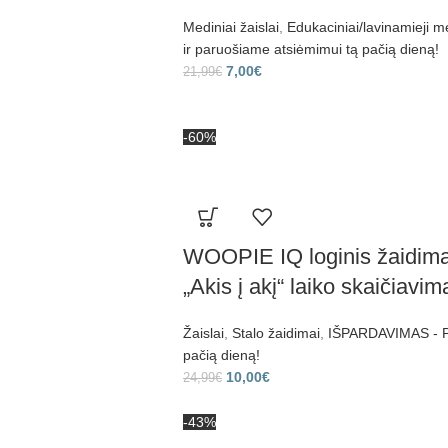
Mediniai žaislai
,
Edukaciniai/lavinamieji me
ir paruošiame atsiėmimui tą pačią dieną!
7,00
€
21,99
€
-60%
WOOPIE IQ loginis žaidima
„Akis į akį“ laiko skaičiavi
Žaislai
,
Stalo žaidimai
,
IŠPARDAVIMAS - Pr
pačią dieną!
10,00
€
24,99
€
-43%