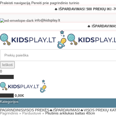
Praleisti navigaciją
Pereiti prie pagrindinio turinio
🔥 IŠPARDAVIMAS! 500 PREKIŲ IKI 
info@kidsplay.lt
🔥 IŠPARDAVIMAS
Ieškoti
0
0
daiktai
0
daiktai
0,00
€
Kategorijos
PAGRINDINIS
VISOS PREKĖS
🔥IŠPARDAVIMAS!🔥
VISOS PREKIŲ KA
Pagrindinis
»
Parduotuvė
»
Pliušinis arkliukas baltas 40cm