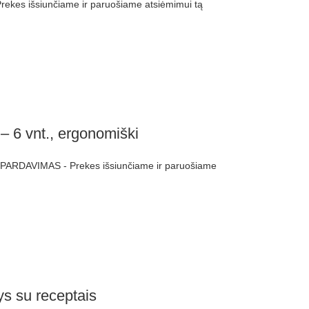
ekes išsiunčiame ir paruošiame atsiėmimui tą
 – 6 vnt., ergonomiški
ŠPARDAVIMAS - Prekes išsiunčiame ir paruošiame
ys su receptais