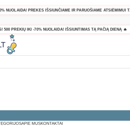
-70% NUOLAIDA! PREKES IŠSIUNČIAME IR PARUOŠIAME ATSIĖMIMUI TĄ
! 500 PREKIŲ IKI -70% NUOLAIDA! IŠSIUNTIMAS TĄ PAČIĄ DIENĄ 🔥
TEGORIJOS
APIE MUS
KONTAKTAI