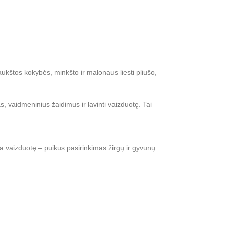
ukštos kokybės, minkšto ir malonaus liesti pliušo,
as, vaidmeninius žaidimus ir lavinti vaizduotę. Tai
a vaizduotę – puikus pasirinkimas žirgų ir gyvūnų