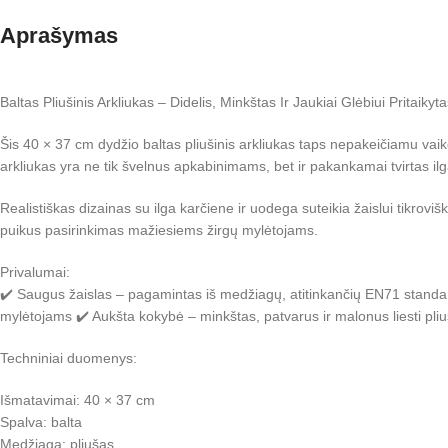
Aprašymas
Baltas Pliušinis Arkliukas – Didelis, Minkštas Ir Jaukiai Glėbiui Pritaikyt
Šis 40 × 37 cm dydžio baltas pliušinis arkliukas taps nepakeičiamu vaik
arkliukas yra ne tik švelnus apkabinimams, bet ir pakankamai tvirtas i
Realistiškas dizainas su ilga karčiene ir uodega suteikia žaislui tikroviš
puikus pasirinkimas mažiesiems žirgų mylėtojams.
Privalumai:
✔️ Saugus žaislas – pagamintas iš medžiagų, atitinkančių EN71 standar
mylėtojams ✔️ Aukšta kokybė – minkštas, patvarus ir malonus liesti pli
Techniniai duomenys:
Išmatavimai: 40 × 37 cm
Spalva: balta
Medžiaga: pliušas